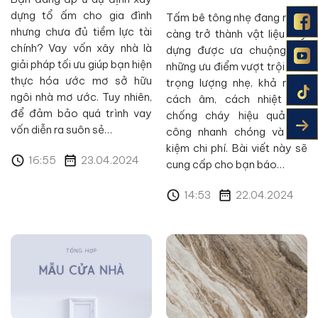
dựng tổ ấm cho gia đình
Tấm bê tông nhẹ đang ngày
nhưng chưa đủ tiềm lực tài
càng trở thành vật liệu xây
chính? Vay vốn xây nhà là
dựng được ưa chuộng bởi
giải pháp tối ưu giúp bạn hiện
những ưu điểm vượt trội như:
thực hóa ước mơ sở hữu
trọng lượng nhẹ, khả năng
ngôi nhà mơ ước. Tuy nhiên,
cách âm, cách nhiệt tốt,
để đảm bảo quá trình vay
chống cháy hiệu quả, thi
vốn diễn ra suôn sẻ…
công nhanh chóng và tiết
kiệm chi phí. Bài viết này sẽ
16:55
23.04.2024
cung cấp cho bạn báo…
14:53
22.04.2024