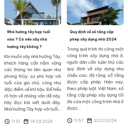
Nhà hướng tây hợp tuổi
Quy định về số tầng cấp
nào ? Có nên xây nhà
phép xây dựng nhà 2024
hướng tây không ?
Trong quá trình thi công một
công trình xây dựng nhà ở,
Khi muốn xây nhà hướng Tây,
người dân cần tuân thủ các
khách hàng cần nắm vững
quy định về xây dựng như
các thông tin liên quan như
chiều cao, độ rộng, số tầng
phong thủy, sự phù hợp với
được cấp phép. Hiện nay,
tuổi của gia chủ, cũng như
theo pháp luật Việt Nam, số
đặc điểm về khí hậu. Để hiểu
tầng cấp phép xây dựng tối
rõ hơn về những vấn đề này,
đa của một công trình nhà ở
hãy đọc bài viết dưới đây.
được…
Nhà hướng Tây hợp với tuổi…
11:57
22.02.2024
11:51
14.03.2024