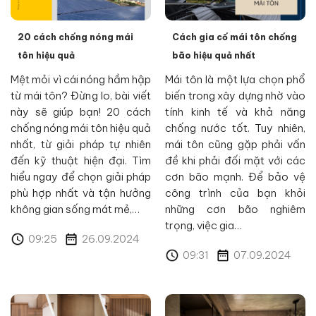
20 cách chống nóng mái
Cách gia cố mái tôn chống
tôn hiệu quả
bão hiệu quả nhất
Mệt mỏi vì cái nóng hầm hập
Mái tôn là một lựa chọn phổ
từ mái tôn? Đừng lo, bài viết
biến trong xây dựng nhờ vào
này sẽ giúp bạn! 20 cách
tính kinh tế và khả năng
chống nóng mái tôn hiệu quả
chống nước tốt. Tuy nhiên,
nhất, từ giải pháp tự nhiên
mái tôn cũng gặp phải vấn
đến kỹ thuật hiện đại. Tìm
đề khi phải đối mặt với các
hiểu ngay để chọn giải pháp
cơn bão mạnh. Để bảo vệ
phù hợp nhất và tận hưởng
công trình của bạn khỏi
không gian sống mát mẻ,…
những cơn bão nghiêm
trọng, việc gia…
09:25
26.09.2024
09:31
07.09.2024