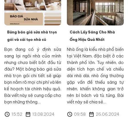
Bảng báo giá sửa nhà trọn
Cách Lấy Sáng Cho Nhà
gói và cải tạo nhà cũ
Ống Hiệu Quả Nhất
Bạn đang có ý định sửa
Nhà ống là kiểu nhà phổ biến
sang lại ngôi nhà của mình
tại Việt Nam, đặc biệt ở các
nhưng chưa biết bắt đầu từ
thành phố lớn. Tuy nhiên, do
đâu? Một bảng báo giá sửa
diện tích hạn chế và chiều
nhà trọn gói chi tiết sẽ giúp
dài nhà dài, nhà ống thường
bạn nắm rõ mọi chi phí và lên
gặp vấn đề thiếu sáng tự
kế hoạch tài chính hiệu quả.
nhiên, khiến không gian trở
Bài viết này sẽ cung cấp cho
nên bí bách và tù túng. Bài
bạn những thông…
viết này sẽ chia sẻ…
15:52
13.08.2024
09:58
26.06.2024