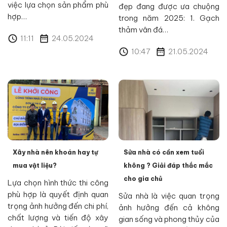
việc lựa chọn sản phẩm phù
đẹp đang được ưa chuộng
hợp…
trong năm 2025: 1. Gạch
thảm vân đá…
11:11
24.05.2024
10:47
21.05.2024
Xây nhà nên khoán hay tự
Sửa nhà có cần xem tuổi
mua vật liệu?
không ? Giải đáp thắc mắc
cho gia chủ
Lựa chọn hình thức thi công
phù hợp là quyết định quan
Sửa nhà là việc quan trọng
trọng ảnh hưởng đến chi phí,
ảnh hưởng đến cả không
chất lượng và tiến độ xây
gian sống và phong thủy của