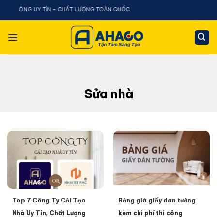
Chuyển
ÔNG UY TÍN - CHẤT LƯỢNG TOÀN QUỐC
đến
nội
dung
Sửa nhà
Top 7 Công Ty Cải Tạo
Bảng giá giấy dán tường
Nhà Uy Tín, Chất Lượng
kèm chi phí thi công