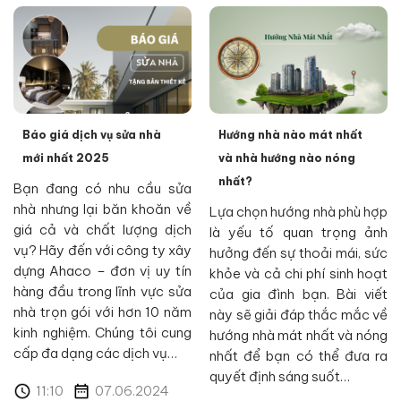
Báo giá dịch vụ sửa nhà
Hướng nhà nào mát nhất
mới nhất 2025
và nhà hướng nào nóng
nhất?
Bạn đang có nhu cầu sửa
nhà nhưng lại băn khoăn về
Lựa chọn hướng nhà phù hợp
giá cả và chất lượng dịch
là yếu tố quan trọng ảnh
vụ? Hãy đến với công ty xây
hưởng đến sự thoải mái, sức
dựng Ahaco – đơn vị uy tín
khỏe và cả chi phí sinh hoạt
hàng đầu trong lĩnh vực sửa
của gia đình bạn. Bài viết
nhà trọn gói với hơn 10 năm
này sẽ giải đáp thắc mắc về
kinh nghiệm. Chúng tôi cung
hướng nhà mát nhất và nóng
cấp đa dạng các dịch vụ…
nhất để bạn có thể đưa ra
quyết định sáng suốt…
11:10
07.06.2024