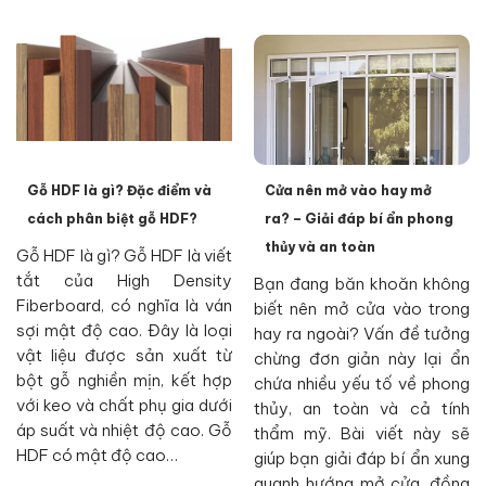
Gỗ HDF là gì? Đặc điểm và
Cửa nên mở vào hay mở
cách phân biệt gỗ HDF?
ra? – Giải đáp bí ẩn phong
thủy và an toàn
Gỗ HDF là gì? Gỗ HDF là viết
tắt của High Density
Bạn đang băn khoăn không
Fiberboard, có nghĩa là ván
biết nên mở cửa vào trong
sợi mật độ cao. Đây là loại
hay ra ngoài? Vấn đề tưởng
vật liệu được sản xuất từ
chừng đơn giản này lại ẩn
bột gỗ nghiền mịn, kết hợp
chứa nhiều yếu tố về phong
với keo và chất phụ gia dưới
thủy, an toàn và cả tính
áp suất và nhiệt độ cao. Gỗ
thẩm mỹ. Bài viết này sẽ
HDF có mật độ cao…
giúp bạn giải đáp bí ẩn xung
quanh hướng mở cửa, đồng