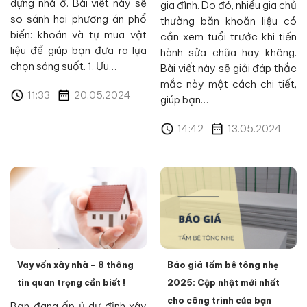
dựng nhà ở. Bài viết này sẽ
gia đình. Do đó, nhiều gia chủ
so sánh hai phương án phổ
thường băn khoăn liệu có
biến: khoán và tự mua vật
cần xem tuổi trước khi tiến
liệu để giúp bạn đưa ra lựa
hành sửa chữa hay không.
chọn sáng suốt. 1. Ưu…
Bài viết này sẽ giải đáp thắc
mắc này một cách chi tiết,
11:33
20.05.2024
giúp bạn…
14:42
13.05.2024
Vay vốn xây nhà – 8 thông
Báo giá tấm bê tông nhẹ
tin quan trọng cần biết !
2025: Cập nhật mới nhất
cho công trình của bạn
Bạn đang ấp ủ dự định xây