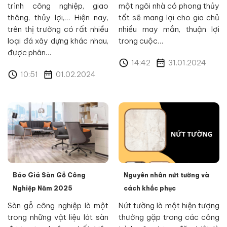
trình công nghiệp, giao
một ngôi nhà có phong thủy
thông, thủy lợi,… Hiện nay,
tốt sẽ mang lại cho gia chủ
trên thị trường có rất nhiều
nhiều may mắn, thuận lợi
loại đá xây dựng khác nhau,
trong cuộc…
được phân…
14:42
31.01.2024
10:51
01.02.2024
Báo Giá Sàn Gỗ Công
Nguyên nhân nứt tường và
Nghiệp Năm 2025
cách khắc phục
Sàn gỗ công nghiệp là một
Nứt tường là một hiện tượng
trong những vật liệu lát sàn
thường gặp trong các công