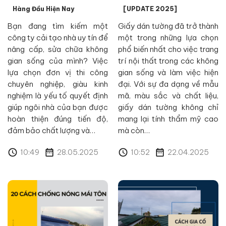
Hàng Đầu Hiện Nay
[UPDATE 2025]
Bạn đang tìm kiếm một
Giấy dán tường đã trở thành
công ty cải tạo nhà uy tín để
một trong những lựa chọn
nâng cấp, sửa chữa không
phổ biến nhất cho việc trang
gian sống của mình? Việc
trí nội thất trong các không
lựa chọn đơn vị thi công
gian sống và làm việc hiện
chuyên nghiệp, giàu kinh
đại. Với sự đa dạng về mẫu
nghiệm là yếu tố quyết định
mã, màu sắc và chất liệu,
giúp ngôi nhà của bạn được
giấy dán tường không chỉ
hoàn thiện đúng tiến độ,
mang lại tính thẩm mỹ cao
đảm bảo chất lượng và…
mà còn…
10:49
28.05.2025
10:52
22.04.2025