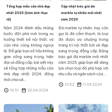
Tổng hợp mẫu cửa nhà đẹp
Cập nhật báo giá đá
nhất 2025 (kèm ảnh thực
marble tự nhiên mới nhất
tế)
năm 2025
Năm 2024 đánh dấu những
Đá marble tự nhiên, hay còn
bước đột phá mới trong xu
gọi là đá cẩm thạch, là loại
hướng thiết kế nội thất, và
đá được ưa chuộng trong
cửa nhà cũng không ngoại
trang trí nội thất bởi vẻ đẹp
lệ. Để giúp bạn sở hữu không
sang trọng, đẳng cấp. Bảng
gian sống sang trọng, hiện
báo giá đá marble mới nhất
đại và đẳng cấp, bài viết này
năm 2025, giúp bạn dễ dàng
sẽ tổng hợp những mẫu cửa
lựa chọn loại đá phù hợp với
nhà đẹp nhất 2024, đồng
nhu cầu và ngân sách của…
thời chia sẻ…
10:52
11.04.2024
10:51
20.04.2024