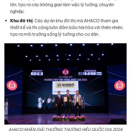
lớn, tạo ra các không gian làm việc lý tưởng, chuyên
nghiệp.
Khu đô thị
: Các dự án khu đô thị mà AHACO tham gia
thiết kế và thi công luôn đảm bảo hài hòa với thiên nhiên,
tạo ra môi trường sống lý tưởng cho cư dân.
AHACO NHẬN GIẢI THƯỞNG THƯƠNG HIỆU QUỐC GIA 2024