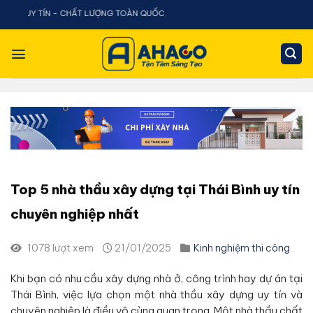
Chuyển
CHẤT LƯỢNG TOÀN QUỐC
đến
nội
dung
Top 5 nhà thầu xây dựng tại Thái Bình uy tín
chuyên nghiệp nhất
1078 lượt xem
21/01/2025
Kinh nghiệm thi công
Khi bạn có nhu cầu xây dựng nhà ở, công trình hay dự án tại
Thái Bình, việc lựa chọn một nhà thầu xây dựng uy tín và
chuyên nghiệp là điều vô cùng quan trọng. Một nhà thầu chất