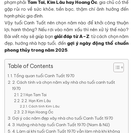
phạm phải
Tam Tai, Kim Lâu hay Hoang Ốc
, gia chủ có thể
gặp rủi ro về sức khỏe, tiền bạc, thậm chí ảnh hưởng đến
hạnh phúc gia đình.
Vậy tuổi Canh Tuất nên chọn năm nào để khởi công thuận
lợi, hanh thông? Nếu rơi vào năm xấu thì nên xử lý thế nào?
Bài viết này sẽ giúp bạn
giải đáp từ A–Z
: từ cách chọn năm
đẹp, hướng nhà hợp tuổi, đến
gợi ý ngày động thổ chuẩn
phong thủy trong năm 2025
.
Table of Contents
1. Tổng quan tuổi Canh Tuất 1970
2. Cách tính và chọn năm xây nhà cho tuổi canh tuất
1970
2.1 Hạn Tam Tai
2.2. Hạn Kim Lâu
Cách tính Kim Lâu:
2.3 Hạn Hoang Ốc
Gợi ý các năm đẹp xây nhà cho tuổi Canh Tuất 1970
3. Hướng nhà hợp tuổi Canh Tuất 1970 (Nam & Nữ)
4. Làm gì khi tuổi Canh Tuất 1970 vẫn làm nhà khi không