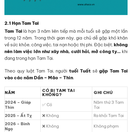
2.1 Hạn Tam Tai
Tam Tai
là hạn 3 năm liên tiếp mà mỗi tuổi sẽ gặp một lần
trong 12 năm. Trong thời gian này, gia chủ dễ gặp khó khăn
về sức khỏe, công việc, tai nạn hoặc thị phi. Đặc biệt,
không
nên làm việc lớn như xây nhà, cưới hỏi, mở công ty…
khi
đang trong hạn Tam Tai.
Theo quy luật Tam Tai, người
tuổi Tuất
sẽ
gặp Tam Tai
vào các năm Dần – Mão – Thìn
.
CÓ BỊ TAM TAI
NĂM
GHI CHÚ
KHÔNG?
2024 – Giáp
Năm thứ 3 Tam
✅ Có
Thìn
Tai
2025 – Ất Tỵ
❌ Không
Ra khỏi Tam Tai
2026 – Bính
❌ Không
Không phạm
Ngọ