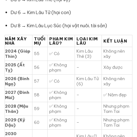
Dư 6 → Kim Lâu Tử (hại con)
Dư 8 → Kim Lâu Lục Súc (hại vật nuôi, tài sản)
NĂM XÂY
TUỔI
PHẠM KIM
LOẠI KIM
KẾT LUẬN
NHÀ
MỤ
LÂU?
LÂU
2024 (Giáp
Kim Lâu
Không nên
55
✅ Có
Thìn)
Thê (3)
xây
2025 (Ất
✅ Không
56
–
Xây được
Tỵ)
phạm
2026 (Bính
Kim Lâu Tử
Không nên
57
✅ Có
Ngọ)
(6)
xây
2027 (Đinh
✅ Không
58
–
✅ Năm đẹp
Mùi)
phạm
2028 (Mậu
✅ Không
Nhưng phạm
59
–
Thân)
phạm
Tam Tai
2029 (Kỷ
✅ Không
Nhưng phạm
60
–
Dậu)
phạm
Tam Tai
2030
Kim Lâu (1
Không nên