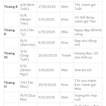
4/8 (Bính
Tốt, tránh giờ
Tháng 8
27/8/2025
Định
Tuất)
Tuất
10/8
Có thể dùng,
(Nhâm
2/9/2025
Khai
tránh giờ Thìn
Thìn)
Tháng
9/9 (Tân
Ngày đẹp để khởi
2/10/2025
Mãn
9
Tỵ)
công
15/9
Đẹp cho động
8/10/2025
Khai
(Đinh Hợi)
thổ
3/10
Tháng
Hoàng đạo, tốt
(Giáp
25/10/2025
Thành
10
cho khởi sự
Tuất)
11/10
(Nhâm
2/11/2025
Mãn
Sinh khí tốt
Ngọ)
Tốt cho mệnh
Tháng
7/11 (Tân
29/11/2025
Khai
Kim, tránh giờ
11
Mão)
Mão
19/11 (Quý
Vượng khí, hợp
11/12/2025
Định
Mùi)
tuổi