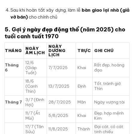
Sau khi hoàn tất xây dựng, làm lễ
bàn giao lại nhà (giả
vờ bán)
cho chính chủ
5.
Gợi ý
ngày đẹp động thổ
(năm 2025) cho
tuổi canh tuất 1970
NGÀY
NGÀY
THÁNG
DƯƠNG
TRỰC
GHI CHÚ
ÂM LỊCH
LỊCH
12/6
Tháng
Rất đẹp, hoàng
(Giáp
7/7/2025
Khai
6
đạo
Tuất)
18/6
Tốt, tránh giờ
(Canh
13/7/2025
Định
Thìn
Thìn)
3/7 (Đinh
Tháng 7
28/7/2025
Mãn
Ngày vượng tài
Hợi)
11/7 (Ất
Đẹp, hợp mệnh
5/8/2025
Khai
Mùi)
Kim
17/7 (Tân
Đại cát, có cát
11/8/2025
Thành
Sửu)
tinh chiếu