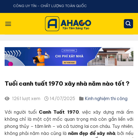
Chuyển
 UY TÍN - CHẤT LƯỢNG TOÀN QUỐC
đến
nội
dung
Tuổi canh tuất 1970 xây nhà năm nào tốt ?
1261 lượt xem
14/07/2025
Kinh nghiệm thi công
Với người tuổi
Canh Tuất 1970
, việc xây dựng mái ấm
không chỉ là một cột mốc quan trọng mà còn gắn liền với
phong thủy – tâm linh – và cả tương lai con cháu. Tuy nhiên,
không phải năm nào cũng là
năm đẹp để xây nhà
, bởi nếu