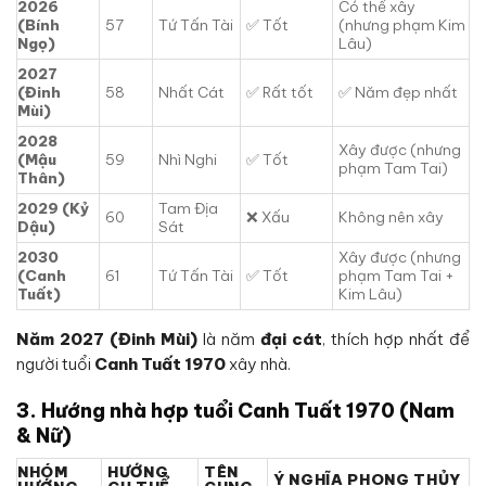
2026
Có thể xây
(Bính
57
Tứ Tấn Tài
✅ Tốt
(nhưng phạm Kim
Ngọ)
Lâu)
2027
(Đinh
58
Nhất Cát
✅ Rất tốt
✅ Năm đẹp nhất
Mùi)
2028
Xây được (nhưng
(Mậu
59
Nhì Nghi
✅ Tốt
phạm Tam Tai)
Thân)
2029 (Kỷ
Tam Địa
60
❌ Xấu
Không nên xây
Dậu)
Sát
2030
Xây được (nhưng
(Canh
61
Tứ Tấn Tài
✅ Tốt
phạm Tam Tai +
Tuất)
Kim Lâu)
Năm 2027 (Đinh Mùi)
là năm
đại cát
, thích hợp nhất để
người tuổi
Canh Tuất 1970
xây nhà.
3. Hướng nhà hợp tuổi Canh Tuất 1970 (Nam
& Nữ)
NHÓM
HƯỚNG
TÊN
Ý NGHĨA PHONG THỦY