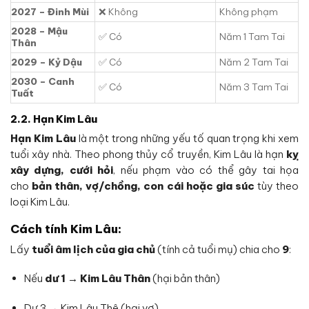
2027 – Đinh Mùi
❌ Không
Không phạm
2028 – Mậu
✅ Có
Năm 1 Tam Tai
Thân
2029 – Kỷ Dậu
✅ Có
Năm 2 Tam Tai
2030 – Canh
✅ Có
Năm 3 Tam Tai
Tuất
2.2. Hạn Kim Lâu
Hạn Kim Lâu
là một trong những yếu tố quan trọng khi xem
tuổi xây nhà. Theo phong thủy cổ truyền, Kim Lâu là hạn
kỵ
xây dựng, cưới hỏi
, nếu phạm vào có thể gây tai họa
cho
bản thân, vợ/chồng, con cái hoặc gia súc
tùy theo
loại Kim Lâu.
Cách tính Kim Lâu:
Lấy
tuổi âm lịch của gia chủ
(tính cả tuổi mụ) chia cho
9
:
Nếu
dư 1 → Kim Lâu Thân
(hại bản thân)
Dư 3 → Kim Lâu Thê (hại vợ)