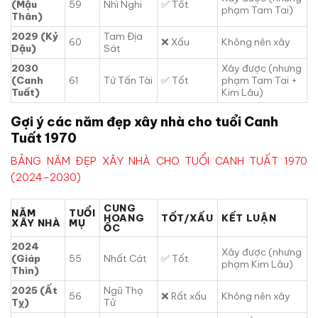
(Mậu
59
Nhì Nghi
✅ Tốt
phạm Tam Tai)
Thân)
2029 (Kỷ
Tam Địa
60
❌ Xấu
Không nên xây
Dậu)
Sát
2030
Xây được (nhưng
(Canh
61
Tứ Tấn Tài
✅ Tốt
phạm Tam Tai +
Tuất)
Kim Lâu)
Gợi ý các năm đẹp xây nhà cho tuổi Canh
Tuất 1970
BẢNG NĂM ĐẸP XÂY NHÀ CHO TUỔI CANH TUẤT 1970
(2024–2030)
CUNG
NĂM
TUỔI
HOANG
TỐT/XẤU
KẾT LUẬN
XÂY NHÀ
MỤ
ỐC
2024
Xây được (nhưng
(Giáp
55
Nhất Cát
✅ Tốt
phạm Kim Lâu)
Thìn)
2025 (Ất
Ngũ Thọ
56
❌ Rất xấu
Không nên xây
Tỵ)
Tử