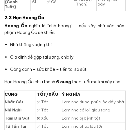
(Canh
61
✅ Có
– Thân)
xây
Tuất)
2.3 Hạn Hoang Ốc
Hoang Ốc
nghĩa là “nhà hoang” – nếu xây nhà vào năm
phạm Hoang Ốc sẽ khiến:
Nhà không vượng khí
Gia đình dễ gặp tai ương, chia ly
Công danh – sức khỏe – tiền tài sa sút
Hạn Hoang Ốc chia thành
6 cung
theo tuổi mụ khi xây nhà:
CUNG
TỐT/XẤU
Ý NGHĨA
Nhất Cát
✅ Tốt
Làm nhà được, phúc lộc đầy nhà
Nhì Nghi
✅ Tốt
Làm nhà có lợi, giàu sang
Tam Địa Sát
❌ Xấu
Làm nhà bị bệnh tật
Tứ Tấn Tài
✅ Tốt
Làm nhà phúc lộc tới