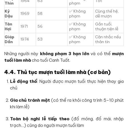
1964
63
Tốt
Thìn
phạm
Kỷ
✅ Không
Cùng thế hệ,
1969
58
Dậu
phạm
dễ mượn
Tân
✅ Không
Gần tuổi,
1971
56
Hợi
phạm
thuận tiện lễ
Giáp
✅ Không
Cân nhắc nếu
1974
53
Dần
phạm
thân tín
Những người này
không phạm 3 hạn lớn
và có thể
mượn
tuổi làm nhà
cho tuổi Canh Tuất.
4.4. Thủ tục mượn tuổi làm nhà (cơ bản)
Lễ động thổ
: Người được mượn tuổi thực hiện thay gia
chủ
Gia chủ tránh mặt
(có thể ra khỏi công trình 5–10 phút
khi làm lễ)
Toàn bộ nghi lễ tiếp theo
(đổ móng, đổ mái, nhập
trạch…) cũng do người mượn tuổi làm