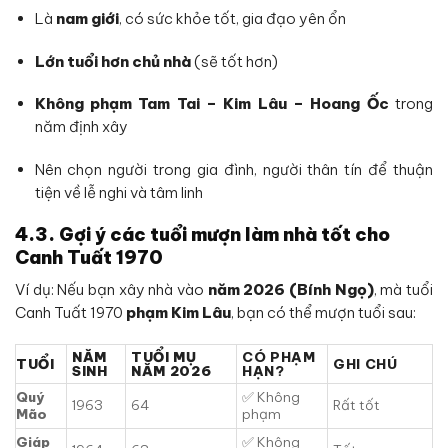
Là
nam giới
, có sức khỏe tốt, gia đạo yên ổn
Lớn tuổi hơn chủ nhà
(sẽ tốt hơn)
Không phạm Tam Tai – Kim Lâu – Hoang Ốc
trong
năm định xây
Nên chọn người trong gia đình, người thân tín để thuận
tiện về lễ nghi và tâm linh
4.3. Gợi ý các tuổi mượn làm nhà tốt cho
Canh Tuất 1970
Ví dụ: Nếu bạn xây nhà vào
năm 2026 (Bính Ngọ)
, mà tuổi
Canh Tuất 1970
phạm Kim Lâu
, bạn có thể mượn tuổi sau:
NĂM
TUỔI MỤ
CÓ PHẠM
TUỔI
GHI CHÚ
SINH
NĂM 2026
HẠN?
Quý
✅ Không
1963
64
Rất tốt
Mão
phạm
Giáp
✅ Không