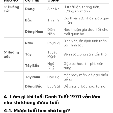
HƯỚNG
CỤ THỂ
CUNG
✅
Hướng
Hút tài lộc, thăng tiến,
Đông
Sinh Khí
tốt
vượng khí mạnh
Cải thiện sức khỏe, gặp quý
Bắc
Thiên Y
nhân
Diên
Hòa thuận gia đạo, tốt cho
Đông Nam
Niên
mối quan hệ
Bình yên, ổn định tinh thần,
Nam
Phục Vị
tâm linh tốt
❌
Hướng
Tuyệt
Tây
Bệnh tật, phá sản, tổn thọ
xấu
Mệnh
Ngũ
Gặp tai họa, thị phi, kiện
Tây Bắc
Quỷ
tụng
Mất may mắn, dễ gặp điều
Tây Nam
Họa Hại
tiếng
Đông Bắc
Lục Sát
Dễ chia ly, bất hòa, tai nạn
4.
Làm gì khi tuổi Canh Tuất 1970 vẫn làm
nhà khi không được tuổi
4.1. Mượn tuổi làm nhà là gì?