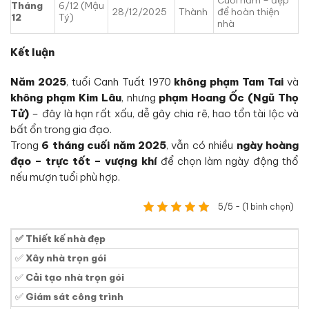
Cuối năm – đẹp
Tháng
6/12 (Mậu
28/12/2025
Thành
để hoàn thiện
12
Tý)
nhà
Kết luận
Năm 2025
, tuổi Canh Tuất 1970
không phạm Tam Tai
và
không phạm Kim Lâu
, nhưng
phạm Hoang Ốc (Ngũ Thọ
Tử)
– đây là hạn rất xấu, dễ gây chia rẽ, hao tổn tài lộc và
bất ổn trong gia đạo.
Trong
6 tháng cuối năm 2025
, vẫn có nhiều
ngày hoàng
đạo – trực tốt – vượng khí
để chọn làm ngày động thổ
nếu mượn tuổi phù hợp.
5/5 - (1 bình chọn)
✅ Thiết kế nhà đẹp
✅
Xây nhà trọn gói
✅
Cải tạo nhà trọn gói
✅
Giám sát công trình