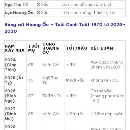
Ngũ Thọ Tử
❌ Xấu
Làm nhà dễ chia rẽ, ly biệt
Lục Hoang Ốc
❌ Xấu
Làm nhà không thành, lụi bại
Bảng xét Hoang Ốc – Tuổi Canh Tuất 1970 từ 2024–
2030
CUNG
NĂM
TUỔI
HOANG
TỐT/XẤU
KẾT LUẬN
XÂY NHÀ
MỤ
ỐC
2024
Xây được (nhưng
(Giáp
55
Nhất Cát
✅ Tốt
phạm Kim Lâu)
Thìn)
2025 (Ất
Ngũ Thọ
56
❌ Rất xấu
Không nên xây
Tỵ)
Tử
2026
Có thể xây
(Bính
57
Tứ Tấn Tài
✅ Tốt
(nhưng phạm Kim
Ngọ)
Lâu)
2027
(Đinh
58
Nhất Cát
✅ Rất tốt
✅ Năm đẹp nhất
Mùi)
2028
Xây được (nhưng