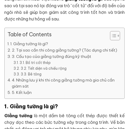
sao và tại sao nó lại đóng vai trò “cốt tử” đối với độ bền của
ngôi nhà sẽ giúp bạn giám sát công trình tốt hơn và tránh
được những hư hỏng về sau.
Table of Contents
1. Giằng tường là gì?
2. Tại sao cần thi công giằng tường? (Tác dụng chi tiết)
3. Cấu tạo của giằng tường đúng kỹ thuật
3.1. Bố trí cốt thép
3.2. Tiết diện và chiều rộng
3.3. Bê tông
4. Những lưu ý khi thi công giằng tường mà gia chủ cần
giám sát
5. Kết luận
1. Giằng tường là gì?
Giằng tường
là một dầm bê tông cốt thép được thiết kế
chạy dọc theo các bức tường xây trong công trình. Về bản
chất, nó đóng vai trò như một bộ khung chịu lực phụ, giúp liên