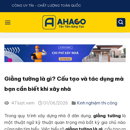
Chuyển
NG UY TÍN - CHẤT LƯỢNG TOÀN QUỐC
đến
nội
dung
Giằng tường là gì? Cấu tạo và tác dụng mà
bạn cần biết khi xây nhà
47 lượt xem
01/06/2026
Kinh nghiệm thi công
Trong quy trình xây dựng nhà ở dân dụng,
giằng tường
là
một thuật ngữ kỹ thuật quan trọng mà bất kỳ gia chủ nào
cũng nên tìm hiểu. Việc hiểu rõ
giằng tường là gì
, cấu tạo ra