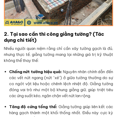
2. Tại sao cần thi công giằng tường? (Tác
dụng chi tiết)
Nhiều người quan niệm rằng chỉ cần xây tường gạch là đủ,
nhưng thực tế, giằng tường mang lại những giá trị kỹ thuật
không thể thay thế:
Chống nứt tường hiệu quả:
Nguyên nhân chính dẫn đến
các vết nứt ngang (nứt “xé”) ở giữa tường thường do sự
co ngót vật liệu hoặc chênh lệch nhiệt độ. Giằng tường
đóng vai trò như một bộ khung giằng giữ, giúp triệt tiêu
các ứng suất kéo, ngăn chặn vết nứt lan rộng.
Tăng độ cứng tổng thể:
Giằng tường giúp liên kết các
hàng gạch thành một khối thống nhất. Điều này cực kỳ