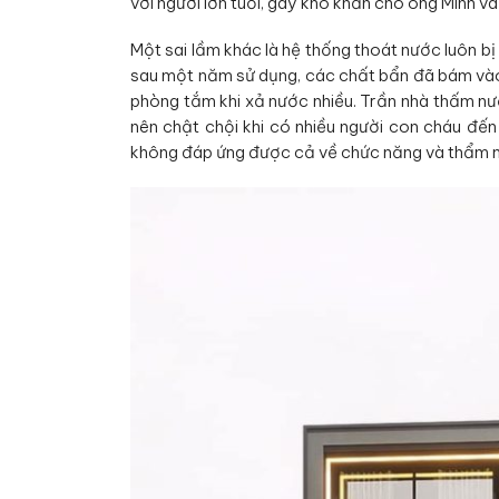
với người lớn tuổi, gây khó khăn cho ông Minh và 
Một sai lầm khác là hệ thống thoát nước luôn 
sau một năm sử dụng, các chất bẩn đã bám vào
phòng tắm khi xả nước nhiều. Trần nhà thấm nư
nên chật chội khi có nhiều người con cháu đến
không đáp ứng được cả về chức năng và thẩm 