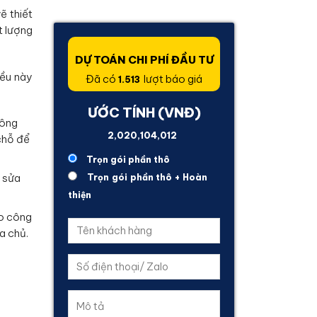
ẽ thiết
t lượng
DỰ TOÁN CHI PHÍ ĐẦU TƯ
iều này
Đã có
lượt báo giá
1.513
ƯỚC TÍNH (VNĐ)
hông
592,312,714
chỗ để
Trọn gói phần thô
h sửa
Trọn gói phần thô + Hoàn
thiện
ho công
a chủ.