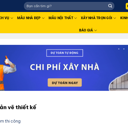
CH VỤ
MẪU NHÀ ĐẸP
MẪU NỘI THẤT
XÂY NHÀ TRỌN GÓI
KIN
BÁO GIÁ
ản vẽ thiết kế
ệm thi công