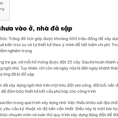
ập
ạng
chưa vào ở, nhà đã sập
ừ Sóc Trăng đã tích góp được khoảng 600 triệu đồng để xây d
ê kiến trúc sư và tự thiết kế theo ý mình để tiết kiệm chi phí. Tr
 lầm nghiêm trọng.
g tre gai, với mỗi hố móng được đặt 25 cây. Sau khi hoàn thành 
g ngôi nhà. Tuy nhiên, chỉ còn vài ngày nữa là đến ngày khánh thà
a ông đã bị đổ sập.
 đã xây dựng ngôi nhà trên một khu đất ven sông, đất bồi, nền 
 để đảm bảo thiết kế kết cấu phù hợp cho công trình.
i lầm trong quá trình xây dựng nhà. Việc thiếu khảo sát địa chấ
 yêu cầu kỹ thuật và độ bền cần thiết. Điều này là một bài h
n thức chuyên môn và tuân thủ quy trình xây dựng đúng đắn để 