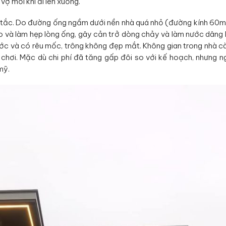
vợ mỗi khi đi lên xuống.
bị tắc. Do đường ống ngầm dưới nền nhà quá nhỏ (đường kính 60m
 và làm hẹp lòng ống, gây cản trở dòng chảy và làm nước dâng 
ớc và có rêu mốc, trông không đẹp mắt. Không gian trong nhà c
 chơi. Mặc dù chi phí đã tăng gấp đôi so với kế hoạch, nhưng n
mỹ.