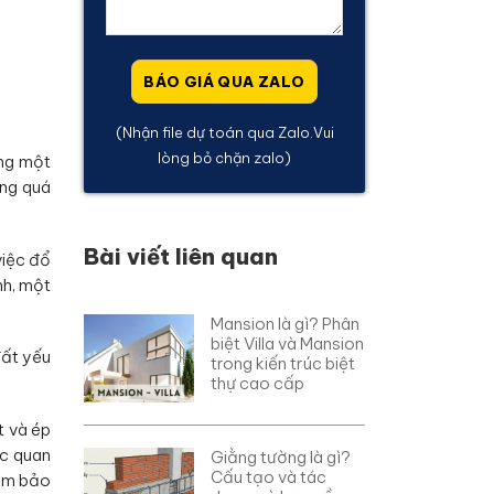
(Nhận file dự toán qua Zalo.Vui
lòng bỏ chặn zalo)
ựng một
ong quá
Bài viết liên quan
việc đổ
nh, một
Mansion là gì? Phân
biệt Villa và Mansion
đất yếu
trong kiến trúc biệt
thự cao cấp
t và ép
ọc quan
Giằng tường là gì?
Cấu tạo và tác
đảm bảo