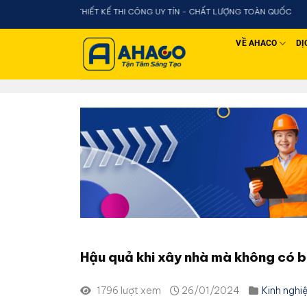
Chuyển
HIẾT KẾ THI CÔNG UY TÍN - CHẤT LƯỢNG TOÀN QUỐC
đến
nội
VỀ AHACO
DỊ
dung
Hậu quả khi xây nhà mà không có b
1796 lượt xem
26/01/2024
Kinh nghi