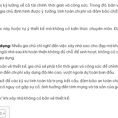
ị kỹ lưỡng về cả tài chính, thời gian và công sức. Trong đó, bản v
 gia chủ định hình được ý tưởng, tính toán chi phí và đảm bảo chấ
ớc này hoặc tự ý thiết kế mà không có kiến thức chuyên môn. Đ
 dụng:
Nhiều gia chủ chỉ nghĩ đến việc xây nhà sao cho đẹp mà k
ngôi nhà sau khi hoàn thiện không đủ chỗ để sinh hoạt, không có 
gia dụng.
ản vẽ thiết kế, gia chủ sẽ phải tốn thời gian và công sức để chỉn
dẫn đến chi phí xây dựng đội lên cao, vượt ngoài dự toán ban đầu.
 sở để các kỹ sư tính toán tải trọng, kết cấu, đảm bảo an toàn c
h có nguy cơ gặp sự cố, ảnh hưởng đến tính mạng và tài sản của gi
 khi xây nhà không có bản vẽ thiết kế: