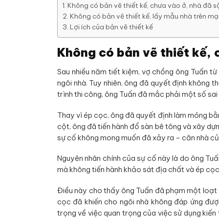
Không có bản vẽ thiết kế, chưa vào ở, nhà đã s
Không có bản vẽ thiết kế, lấy mẫu nhà trên m
Lợi ích của bản vẽ thiết kế
Không có bản vẽ thiết kế, 
Sau nhiều năm tiết kiệm, vợ chồng ông Tuấn t
ngôi nhà. Tuy nhiên, ông đã quyết định không thu
trình thi công, ông Tuấn đã mắc phải một số sai
Thay vì ép cọc, ông đã quyết định làm móng bằn
cột, ông đã tiến hành đổ sàn bê tông và xây dựn
sự cố không mong muốn đã xảy ra – căn nhà củ
Nguyên nhân chính của sự cố này là do ông Tuấn
mà không tiến hành khảo sát địa chất và ép cọc
Điều này cho thấy ông Tuấn đã phạm một loạt sa
cọc đã khiến cho ngôi nhà không đáp ứng được
trọng về việc quan trọng của việc sử dụng kiế