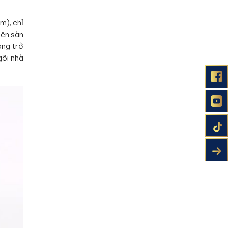
m), chỉ
lên sàn
àng trở
gôi nhà