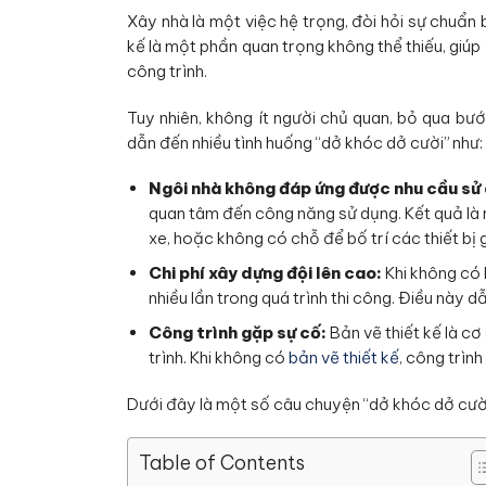
Xây nhà là một việc hệ trọng, đòi hỏi sự chuẩn b
kế là một phần quan trọng không thể thiếu, giúp
công trình.
Tuy nhiên, không ít người chủ quan, bỏ qua bư
dẫn đến nhiều tình huống “dở khóc dở cười” như:
Ngôi nhà không đáp ứng được nhu cầu sử
quan tâm đến công năng sử dụng. Kết quả là 
xe, hoặc không có chỗ để bố trí các thiết bị 
Chi phí xây dựng đội lên cao:
Khi không có b
nhiều lần trong quá trình thi công. Điều này 
Công trình gặp sự cố:
Bản vẽ thiết kế là cơ
trình. Khi không có
bản vẽ thiết kế
, công trìn
Dưới đây là một số câu chuyện “dở khóc dở cười”
Table of Contents