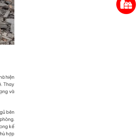
hà hiện
ê. Thay
mạng và
ngủ bên
 phòng.
rong kế
phù hợp