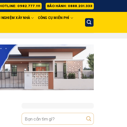
HOTLINE: 0982.777.111
BẢO HÀNH: 0888.201.333
H NGHIỆM XÂY NHÀ
CÔNG CỤ MIỄN PHÍ