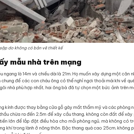
 sập do không có bản vẽ thiết kế
 lấy mẫu nhà trên mạng
u ngang là 14m và chiều dài là 21m. Họ muốn xây dựng một căn n
h chung để các con cháu ông có thể nghỉ ngơi thoải mái khi về qu
 ngôi nhà phù hợp nhất, hai ông bà đã tự chọn một bức ảnh trên 
tường kính được thay bằng cửa gỗ gây mất thẩm mỹ và các phòng 
à thầu chừa ra đến 2,5m để xây cầu thang, không còn đất để xây
 tiền lớn để lắp đặt điều hòa cho mỗi phòng ngủ, mà không có t
ng khí trong lành ở nông thôn. Bậc thang quá cao 25cm, không 