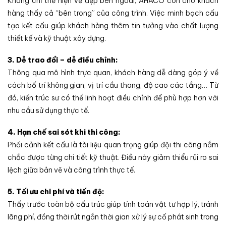
Không chỉ thể hiện vẻ đẹp bên ngoài, AHACO còn cho khách
hàng thấy cả “bên trong” của công trình. Việc minh bạch cấu
tạo kết cấu giúp khách hàng thêm tin tưởng vào chất lượng
thiết kế và kỹ thuật xây dựng.
3. Dễ trao đổi – dễ điều chỉnh:
Thông qua mô hình trực quan, khách hàng dễ dàng góp ý về
cách bố trí không gian, vị trí cầu thang, độ cao các tầng… Từ
đó, kiến trúc sư có thể linh hoạt điều chỉnh để phù hợp hơn với
nhu cầu sử dụng thực tế.
4. Hạn chế sai sót khi thi công:
Phối cảnh kết cấu là tài liệu quan trọng giúp đội thi công nắm
chắc được từng chi tiết kỹ thuật. Điều này giảm thiểu rủi ro sai
lệch giữa bản vẽ và công trình thực tế.
5. Tối ưu chi phí và tiến độ:
Thấy trước toàn bộ cấu trúc giúp tính toán vật tư hợp lý, tránh
lãng phí, đồng thời rút ngắn thời gian xử lý sự cố phát sinh trong