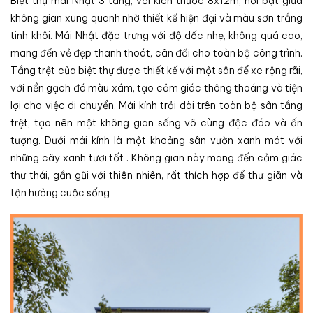
Biệt thự mái Nhật 3 tầng, với kích thước 8x12m, nổi bật giữa
không gian xung quanh nhờ thiết kế hiện đại và màu sơn trắng
tinh khôi. Mái Nhật đặc trưng với độ dốc nhẹ, không quá cao,
mang đến vẻ đẹp thanh thoát, cân đối cho toàn bộ công trình.
Tầng trệt của biệt thự được thiết kế với một sân để xe rộng rãi,
với nền gạch đá màu xám, tạo cảm giác thông thoáng và tiện
lợi cho việc di chuyển. Mái kính trải dài trên toàn bộ sân tầng
trệt, tạo nên một không gian sống vô cùng độc đáo và ấn
tượng. Dưới mái kính là một khoảng sân vườn xanh mát với
những cây xanh tươi tốt . Không gian này mang đến cảm giác
thư thái, gần gũi với thiên nhiên, rất thích hợp để thư giãn và
tận hưởng cuộc sống