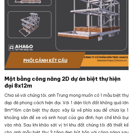
Mặt bằng công năng 2D dự án biệt thự hiện
đại 8x12m
Chia sẻ với chúng tôi, anh Trung mong muốn có 1 mẫu biệt thự
đẹp đẽ phong cách hiện đại. Với 1 diện tích đất không quá lớn
8m*16m căn biệt thự được xây lùi về phía sau để chừa lại 1
khoảng sân để xe và sinh hoạt của gia đình, hạn chế khói bụi
vào nhà. Sau khi khảo sát vị trí khu đất chúng tôi đã thiết kế
cho anh mẫu biệt thự 3 tầng đẹp hút hồn với công năng sau