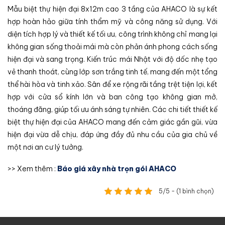
Mẫu biệt thự hiện đại 8x12m cao 3 tầng của AHACO là sự kết
hợp hoàn hảo giữa tính thẩm mỹ và công năng sử dụng. Với
diện tích hợp lý và thiết kế tối ưu, công trình không chỉ mang lại
không gian sống thoải mái mà còn phản ánh phong cách sống
hiện đại và sang trọng. Kiến trúc mái Nhật với độ dốc nhẹ tạo
vẻ thanh thoát, cùng lớp sơn trắng tinh tế, mang đến một tổng
thể hài hòa và tinh xảo. Sân để xe rộng rãi tầng trệt tiện lợi, kết
hợp với cửa sổ kính lớn và ban công tạo không gian mở,
thoáng đãng, giúp tối ưu ánh sáng tự nhiên. Các chi tiết thiết kế
biệt thự hiện đại của AHACO mang đến cảm giác gần gũi, vừa
hiện đại vừa dễ chịu, đáp ứng đầy đủ nhu cầu của gia chủ về
một nơi an cư lý tưởng.
>> Xem thêm :
Báo giá xây nhà trọn gói AHACO
5/5 - (1 bình chọn)