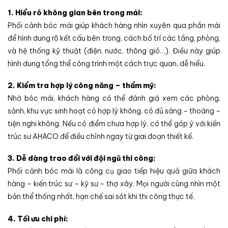
1. Hiểu rõ không gian bên trong mái:
Phối cảnh bóc mái giúp khách hàng nhìn xuyên qua phần mái
để hình dung rõ kết cấu bên trong, cách bố trí các tầng, phòng,
và hệ thống kỹ thuật (điện, nước, thông gió…). Điều này giúp
hình dung tổng thể công trình một cách trực quan, dễ hiểu.
2. Kiểm tra hợp lý công năng – thẩm mỹ:
Nhờ bóc mái, khách hàng có thể đánh giá xem các phòng,
sảnh, khu vực sinh hoạt có hợp lý không, có đủ sáng – thoáng –
tiện nghi không. Nếu có điểm chưa hợp lý, có thể góp ý với kiến
trúc sư AHACO để điều chỉnh ngay từ giai đoạn thiết kế.
3. Dễ dàng trao đổi với đội ngũ thi công:
Phối cảnh bóc mái là công cụ giao tiếp hiệu quả giữa khách
hàng – kiến trúc sư – kỹ sư – thợ xây. Mọi người cùng nhìn một
bản thể thống nhất, hạn chế sai sót khi thi công thực tế.
4. Tối ưu chi phí: