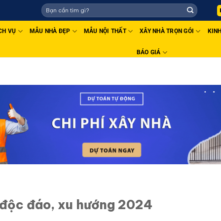
AHACO - THIẾT KẾ THI CÔNG UY TÍN - CHẤT LƯỢNG TOÀN QUỐC
CH VỤ
MẪU NHÀ ĐẸP
MẪU NỘI THẤT
XÂY NHÀ TRỌN GÓI
KIN
BÁO GIÁ
 độc đáo, xu hướng 2024