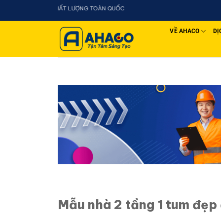
Chuyển
đến
nội
VỀ AHACO
DỊ
dung
Mẫu nhà 2 tầng 1 tum đẹp