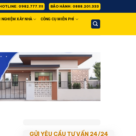
HOTLINE: 0982.777.111
BẢO HÀNH: 0888.201.333
H NGHIỆM XÂY NHÀ
CÔNG CỤ MIỄN PHÍ
GỬI YÊU CẦU TƯ VẤN 24/24