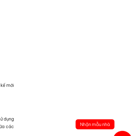
 kế mới
sử dụng
Nhận mẫu nhà
iữa các