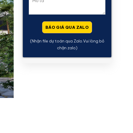
(Nhận file dự toán qua Zalo.Vui lòng bỏ
chặn zalo)