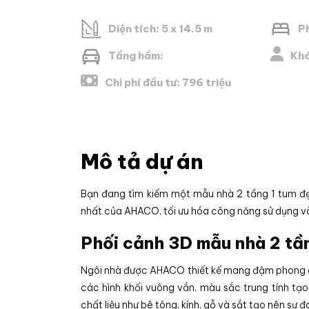
Diện tích: 5 x 14.5 m
P
Tầng hầm:
Khá
Chi phí đầu tư: 796 triệu
Mô tả dự án
Bạn đang tìm kiếm một mẫu nhà 2 tầng 1 tum đ
nhất của AHACO, tối ưu hóa công năng sử dụng và
Phối cảnh 3D mẫu nhà 2 tầ
Ngôi nhà được AHACO thiết kế mang đậm phong cá
các hình khối vuông vắn, màu sắc trung tính tạo
chất liệu như bê tông, kính, gỗ và sắt tạo nên sự