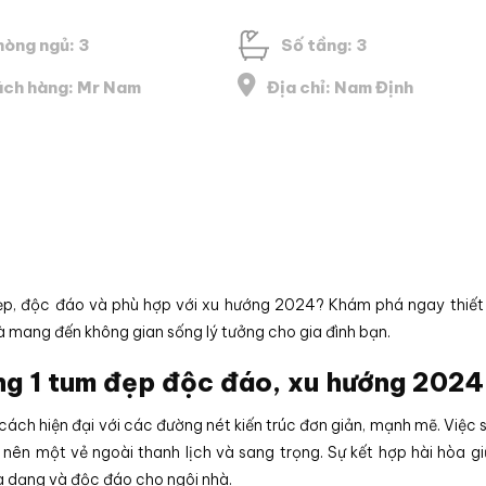
hòng ngủ: 3
Số tầng: 3
ch hàng: Mr Nam
Địa chỉ: Nam Định
ẹp, độc đáo và phù hợp với xu hướng 2024? Khám phá ngay thiết
 mang đến không gian sống lý tưởng cho gia đình bạn.
ng 1 tum đẹp độc đáo, xu hướng 2024
ch hiện đại với các đường nét kiến trúc đơn giản, mạnh mẽ. Việc 
 nên một vẻ ngoài thanh lịch và sang trọng. Sự kết hợp hài hòa g
 đa dạng và độc đáo cho ngôi nhà.