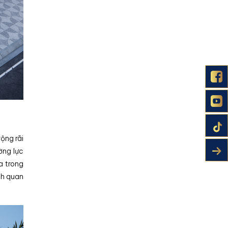
ộng rãi
ờng lực
a trong
nh quan