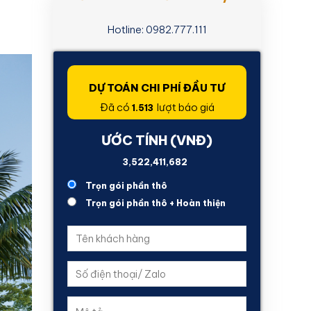
Hotline: 0982.777.111
DỰ TOÁN CHI PHÍ ĐẦU TƯ
Đã có
lượt báo giá
1.513
ƯỚC TÍNH (VNĐ)
636,610,189
Trọn gói phần thô
Trọn gói phần thô + Hoàn thiện