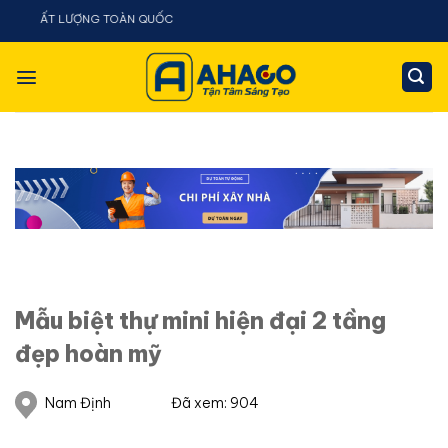
Chuyển
HẤT LƯỢNG TOÀN QUỐC
đến
nội
dung
Mẫu biệt thự mini hiện đại 2 tầng
đẹp hoàn mỹ
Nam Định
Đã xem: 904