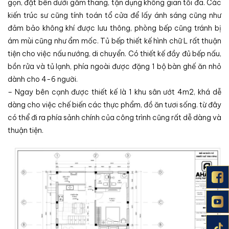
gọn, đặt bên dưới gầm thang, tận dụng không gian tối đa. Các
kiến trúc sư cũng tính toán tổ cửa để lấy ánh sáng cũng như
đảm bảo không khí được lưu thông, phòng bếp cũng tránh bị
ám mùi cũng như ẩm mốc. Tủ bếp thiết kế hình chữ L rất thuận
tiện cho việc nấu nướng, di chuyển. Có thiết kế đầy đủ bếp nấu,
bồn rửa và tủ lạnh, phía ngoài được đặng 1 bộ bàn ghế ăn nhỏ
dành cho 4-6 người.
– Ngay bên cạnh được thiết kế là 1 khu sân ướt 4m2, khá dễ
dàng cho việc chế biến các thực phẩm, đồ ăn tươi sống. từ đây
có thể đi ra phía sảnh chính của công trình cũng rất dễ dàng và
thuận tiện.