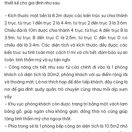
thiết kế cho gia đình như sau:
– Kích thước mặt tiền là 8.2m được các kiến trúc sư chia thành
2 trục, từ trục 1 đến trục 2 là 4.4m, từ trục 2 đến trục 3 là 3.6m.
Chiều dài là 10m được chia thành 4 trục, từ trục A đến trục B là
3.9m, từ trục B đến trục C là 2.5m, từ trục C đến trục D có
chiều dài là 3.4m. Các diện tích và kích thước đều được các
kiến truc sư tính toán một cách tỉ mỉ và chi tiết, đảm bảo sự an
toàn, tính thẩm mỹ và sự tiện nghi
– Công năng chi tiết như sau: từ cửa chính đi vào là 1 phòng
khách có diện tích là 30m2, phòng khách với ưu điểm rộng rãi
và thoáng mát. Là nơi thích hợp để đón tiếp khách, đây cũng là
nơi để gia đình quây quần, trò chuyện cùng nhau mỗi dịp xum
vầy.
– Khu vực phòng khách còn được trang trí bằng một vách lam
bằng gỗ, giúp ngăn chia không gian, đồng thời nó cũng giúp
tăng tính thẩm mỹ cho ngoại thất.
– Phía trong sẽ là 1 phòng bếp cộng ăn diện tích là 10.5m2 nhỏ