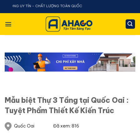
Chuyển
G UY TÍN - CHẤT LƯỢNG TOÀN QUỐC
đến
nội
dung
Mẫu biệt Thự 3 Tầng tại Quốc Oai :
Tuyệt Phẩm Thiết Kế Kiến Trúc
Quốc Oai
Đã xem: 816