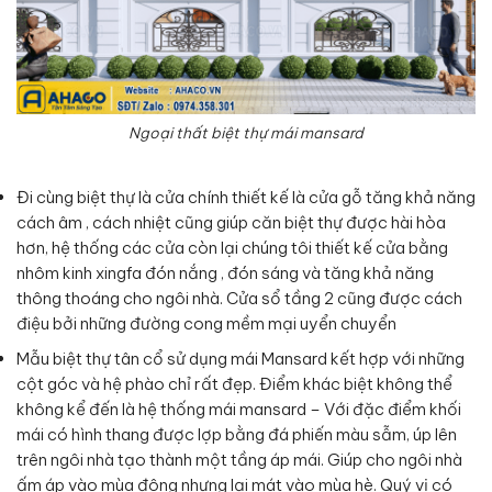
Ngoại thất biệt thự mái mansard
Đi cùng biệt thự là cửa chính thiết kế là cửa gỗ tăng khả năng
cách âm , cách nhiệt cũng giúp căn biệt thự được hài hòa
hơn, hệ thống các cửa còn lại chúng tôi thiết kế cửa bằng
nhôm kinh xingfa đón nắng , đón sáng và tăng khả năng
thông thoáng cho ngôi nhà. Cửa sổ tầng 2 cũng được cách
điệu bởi những đường cong mềm mại uyển chuyển
Mẫu biệt thự tân cổ sử dụng mái Mansard kết hợp với những
cột góc và hệ phào chỉ rất đẹp. Điểm khác biệt không thể
không kể đến là hệ thống mái mansard – Với đặc điểm khối
mái có hình thang được lợp bằng đá phiến màu sẫm, úp lên
trên ngôi nhà tạo thành một tầng áp mái. Giúp cho ngôi nhà
ấm áp vào mùa đông nhưng lại mát vào mùa hè. Quý vị có