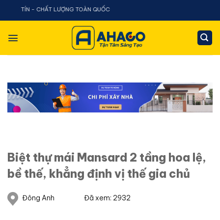
Chuyển
ÍN - CHẤT LƯỢNG TOÀN QUỐC
đến
nội
dung
Biệt thự mái Mansard 2 tầng hoa lệ,
bề thế, khẳng định vị thế gia chủ
Đông Anh
Đã xem: 2932