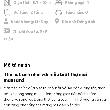
Diện tích: 8,7 x 10 m
Phòng ngủ: 4
Số tầng: 2 tầng
Tầng hầm: 0
Khách hàng: Mr Duy
Địa chỉ: Đông Anh
Chi phí đầu tư: 979
triệu
Mô tả dự án
Thu hút ánh nhìn với mẫu
biệt thự mái
mansard
Mặt tiền chính của biệt thự nổi bật với hệ cột vuông lớn, thân
cột kẻ song song mang đến không gian tiền sảnh thênh
thang và rộng rãi. Đồng thời cũng tạo hình khối vuộng vắn và
cân xứng cho tổng thể mang nét đẹp hiện đại.