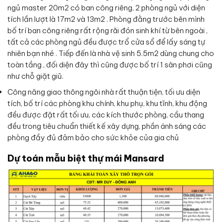
ngủ master 20m2 có ban công riêng, 2 phòng ngủ với diện
tích lần lượt là 17m2 và 13m2 . Phòng đằng trước bên mình
bố trí ban công riêng rất rộng rãi đón sinh khí từ bên ngoài ,
tất cả các phòng ngủ đều được trổ cửa sổ để lấy sáng tự
nhiên bạn nhé . Tiếp đến là nhà vệ sinh 5.5m2 dùng chung cho
toàn tầng , đối diện đây thì cũng được bố trí 1 sân phơi cũng
như chỗ giặt giũ.
Công năng giao thông ngôi nhà rất thuận tiện, tối ưu diện
tích, bố trí các phòng khu chính, khu phụ, khu tĩnh, khu động
đều được đặt rất tối ưu, các kích thước phòng, cầu thang
đều trong tiêu chuẩn thiết kế xây dựng, phần ánh sáng các
phòng đầy đủ đảm bảo cho sức khỏe của gia chủ
Dự toán mẫu biệt thự mái Mansard