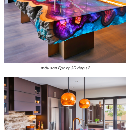
mẫu sơn Epoxy 3D đẹp s2