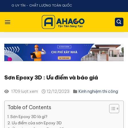
Chuyển
LƯỢNG TOÀN QUỐC
đến
nội
dung
Sơn Epoxy 3D : Ưu điểm và báo giá
1709 lượt xem
12/12/2023
Kinh nghiệm thi công
Table of Contents
Sơn Epoxy 3D là gì?
Ưu điểm của sơn Epoxy 3D