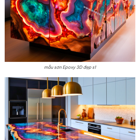
mẫu sơn Epoxy 3D đẹp s1