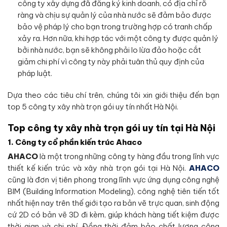
công ty xây dựng đã đăng ký kinh doanh, có địa chỉ rõ
ràng và chịu sự quản lý của nhà nước sẽ đảm bảo được
bảo vệ pháp lý cho bạn trong trường hợp có tranh chấp
xảy ra. Hơn nữa, khi hợp tác với một công ty được quản lý
bởi nhà nước, bạn sẽ không phải lo lừa đảo hoặc cắt
giảm chi phí vì công ty này phải tuân thủ quy định của
pháp luật.
Dựa theo các tiêu chí trên, chúng tôi xin giới thiệu đến bạn
top 5 công ty xây nhà trọn gói uy tín nhất Hà Nội.
Top công ty xây nhà trọn gói uy tín tại Hà Nội
1. Công ty cổ phần kiến trúc Ahaco
AHACO
là một trong những công ty hàng đầu trong lĩnh vực
thiết kế kiến trúc và xây nhà trọn gói tại Hà Nội.
AHACO
cũng là đơn vị tiên phong trong lĩnh vực ứng dụng công nghệ
BIM (Building Information Modeling), công nghệ tiên tiến tốt
nhất hiện nay trên thế giới tạo ra bản vẽ trực quan, sinh động
cứ 2D có bản vẽ 3D đi kèm, giúp khách hàng tiết kiệm được
thời gian và chi phí. Đồng thời đảm bảo chất lượng công