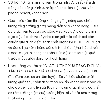
Với hơn 10 năm kinh nghiệm trong lĩnh vực thiết kế & thi
công các công trình từ nhà phố cho đến biệt thự, văn
phòng, resort, khách sạn.
Qua nhiều năm thi công không ngừng nâng cao chất
lượng và gia tăng giá trị mang đến cho khách hàng. TXD
đã thực hiện tất cả các công việc xây dựng công trình
đặc biệt là dịch vụ xây nhà trọn gói một cách bài bản,
chuẩn quy trình kiểm soát chất lượng ISO 9001-2015, đã
và đang tạo nên những công trình chất lượng Tiêu chuẩn
5 sao, được thi công an toàn, tiến độ, đem lại hiệu quả
trước mắt và lâu dài cho khách hàng.
Hoạt động với tôn chỉ CHẤT LƯỢNG XUẤT SẮC, DỊCH VỤ
TẬN TÂM, GIÁ CẢ PHẢI CHĂNG, mỗi công trình của TXD
đều đảm bảo sự an tâm tuyệt đối với tiêu chuẩn chất
lượng quốc tế , hoàn thiện theo chuẩn khách sạn 5 sao và
cho độ bền vững lên tới 100 năm giúp khách hàng có thể
an tâm trải nghiệm cuộc sống hiện tại và đặt nền móng
thật vững chắc cho tương lai.