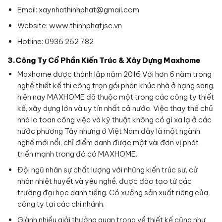
Email:
xaynhathinhphat@gmail.com
Website: www.thinhphatjsc.vn
Hotline: 0936 262 782
3.Công Ty Cổ Phần Kiến Trúc & Xây Dựng Maxhome
Maxhome được thành lập năm 2016 Với hơn 6 năm trong
nghề thiết kế thi công trọn gói phân khúc nhà ở hạng sang,
hiện nay MAXHOME đã thuộc một trong các công ty thiết
kế, xây dựng lớn và uy tín nhất cả nước. Việc thay thế chủ
nhà lo toan công việc và kỹ thuật không có gì xa lạ ở các
nước phương Tây nhưng ở Việt Nam đây là một ngành
nghề mới nổi, chỉ điểm danh được một vài đơn vị phát
triển mạnh trong đó có MAXHOME.
Đội ngũ nhân sự chất lượng với những kiến trúc sư, cử
nhân nhiệt huyết và yêu nghề, được đào tạo từ các
trường đại học danh tiếng. Có xưởng sản xuất riêng của
công ty tại các chi nhánh.
Giành nhiều giải thưởng quan trọng về thiết kế cũng như