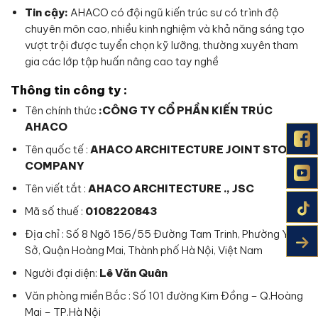
Tin cậy:
AHACO có đội ngũ kiến trúc sư có trình độ
chuyên môn cao, nhiều kinh nghiệm và khả năng sáng tạo
vượt trội được tuyển chọn kỹ lưỡng, thường xuyên tham
gia các lớp tập huấn nâng cao tay nghề
Thông tin công ty :
Tên chính thức
:CÔNG TY CỔ PHẦN KIẾN TRÚC
AHACO
Tên quốc tế :
AHACO ARCHITECTURE JOINT STOCK
COMPANY
Tên viết tắt :
AHACO ARCHITECTURE ., JSC
Mã số thuế :
0108220843
Địa chỉ : Số 8 Ngõ 156/55 Đường Tam Trinh, Phường Yên
Sở, Quận Hoàng Mai, Thành phố Hà Nội, Việt Nam
Người đại diện:
Lê Văn Quân
Văn phòng miền Bắc : Số 101 đường Kim Đồng – Q.Hoàng
Mai – TP.Hà Nội