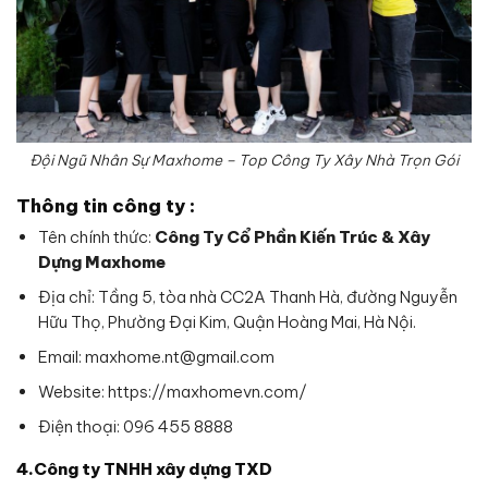
Đội Ngũ Nhân Sự Maxhome – Top Công Ty Xây Nhà Trọn Gói
Thông tin công ty :
Tên chính thức:
Công Ty Cổ Phần Kiến Trúc & Xây
Dựng Maxhome
Địa chỉ: Tầng 5, tòa nhà CC2A Thanh Hà, đường Nguyễn
Hữu Thọ, Phường Đại Kim, Quận Hoàng Mai, Hà Nội.
Email: maxhome.nt@gmail.com
Website: https://maxhomevn.com/
Điện thoại: 096 455 8888
4.Công ty TNHH xây dựng TXD