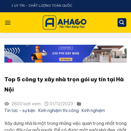
Chuyển
 LƯỢNG TOÀN QUỐC
đến
nội
dung
Top 5 công ty xây nhà trọn gói uy tín tại Hà
Nội
2600 lượt xem
01/12/2023
Tin tức - sự kiện
Kinh nghiệm thi công
Kinh nghiệm
Xây dựng nhà là một trong những việc quan trọng nhất trong
cuộc đời của mỗi người. Để có được một ngôi nhà đẹp, chất