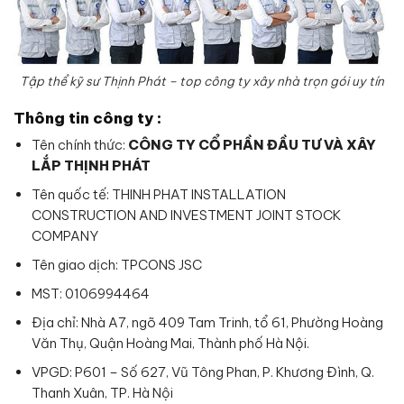
Tập thể kỹ sư Thịnh Phát – top công ty xây nhà trọn gói uy tín
Thông tin công ty :
Tên chính thức:
CÔNG TY CỔ PHẦN ĐẦU TƯ VÀ XÂY
LẮP THỊNH PHÁT
Tên quốc tế: THINH PHAT INSTALLATION
CONSTRUCTION AND INVESTMENT JOINT STOCK
COMPANY
Tên giao dịch: TPCONS JSC
MST: 0106994464
Địa chỉ: Nhà A7, ngõ 409 Tam Trinh, tổ 61, Phường Hoàng
Văn Thụ, Quận Hoàng Mai, Thành phố Hà Nội.
VPGD: P601 – Số 627, Vũ Tông Phan, P. Khương Đình, Q.
Thanh Xuân, TP. Hà Nội