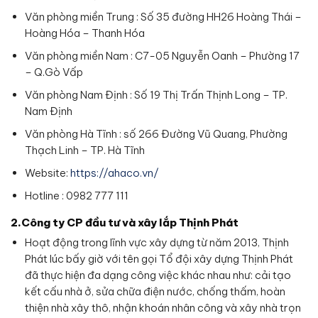
Văn phòng miền Trung : Số 35 đường HH26 Hoàng Thái –
Hoàng Hóa – Thanh Hóa
Văn phòng miền Nam : C7-05 Nguyễn Oanh – Phường 17
– Q.Gò Vấp
Văn phòng Nam Định : Số 19 Thị Trấn Thịnh Long – TP.
Nam Định
Văn phòng Hà Tĩnh : số 266 Đường Vũ Quang, Phường
Thạch Linh – TP. Hà Tĩnh
Website:
https://ahaco.vn/
Hotline : 0982 777 111
2.Công ty CP đầu tư và xây lắp Thịnh Phát
Hoạt động trong lĩnh vực xây dựng từ năm 2013, Thịnh
Phát lúc bấy giờ với tên gọi Tổ đội xây dựng Thịnh Phát
đã thực hiện đa dạng công việc khác nhau như: cải tạo
kết cấu nhà ở, sửa chữa điện nước, chống thấm, hoàn
thiện nhà xây thô, nhận khoán nhân công và xây nhà trọn