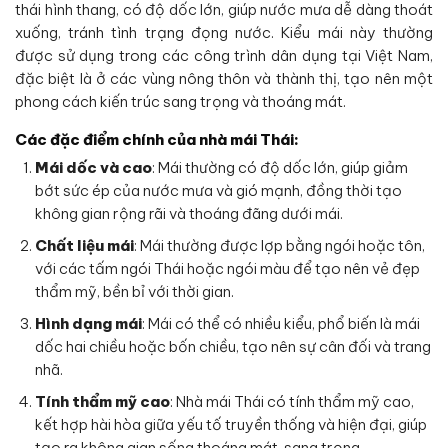
thái hình thang, có độ dốc lớn, giúp nước mưa dễ dàng thoát
xuống, tránh tình trạng đọng nước. Kiểu mái này thường
được sử dụng trong các công trình dân dụng tại Việt Nam,
đặc biệt là ở các vùng nông thôn và thành thị, tạo nên một
phong cách kiến trúc sang trọng và thoáng mát.
Các đặc điểm chính của nhà mái Thái:
Mái dốc và cao
: Mái thường có độ dốc lớn, giúp giảm
bớt sức ép của nước mưa và gió mạnh, đồng thời tạo
không gian rộng rãi và thoáng đãng dưới mái.
Chất liệu mái
: Mái thường được lợp bằng ngói hoặc tôn,
với các tấm ngói Thái hoặc ngói màu để tạo nên vẻ đẹp
thẩm mỹ, bền bỉ với thời gian.
Hình dạng mái
: Mái có thể có nhiều kiểu, phổ biến là mái
dốc hai chiều hoặc bốn chiều, tạo nên sự cân đối và trang
nhã.
Tính thẩm mỹ cao
: Nhà mái Thái có tính thẩm mỹ cao,
kết hợp hài hòa giữa yếu tố truyền thống và hiện đại, giúp
tạo ra không gian sống thoáng mát, sang trọng.