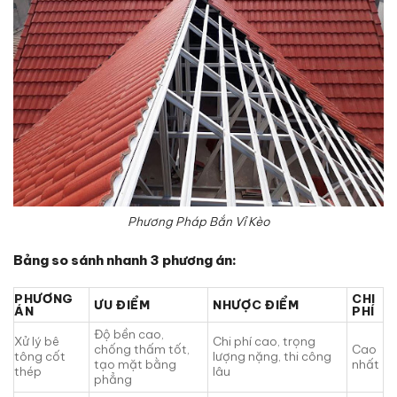
Phương Pháp Bắn Vỉ Kèo
Bảng so sánh nhanh 3 phương án:
PHƯƠNG
CHI
ƯU ĐIỂM
NHƯỢC ĐIỂM
ÁN
PHÍ
Độ bền cao,
Xử lý bê
Chi phí cao, trọng
chống thấm tốt,
Cao
tông cốt
lượng nặng, thi công
tạo mặt bằng
nhất
thép
lâu
phẳng