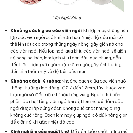
Lớp Ngói Sóng
Khoảng cách giữa các viên ngói
: Khi lợp mái, không nên
lợp các viên ngói quá khít với nhau. Nhiệt độ của mái có
thể lên rất cao trong những ngày nắng, gây giãn nở cho
các viên ngói. Nếu lợp ngói quá khít, các viên ngói sẽ giãn
nở sang hai bên, làm lệch vị trí ban đầu của chúng, dẫn
đến hiện tượng vỡ ngói hoặc kênh ngói, gây ảnh hưởng
đến tính thẩm mỹ và độ bền của mái.
Khoảng cách lý tưởng
: Khoảng cách giữa các viên ngói
thông thường dao động từ 0.7 đến 1.2mm, tùy thuộc vào
loại ngói và điều kiện khí hậu từng vùng. Người thợ cần
phải “lắc nhẹ” từng viên ngói khi đặt lên mè để đảm bảo
ngói được lắp đúng cách, không quá chật nhưng cũng
không quá rộng. Cách làm này giúp ngói có đủ không gian
để giãn nở khi gặp nhiệt độ cao.
Kinh nghiệm của người thợ
: Để đảm bảo chất lượng mái