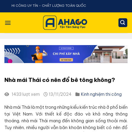
Chuyển
G UY TÍN - CHẤT LƯỢNG TOÀN QUỐC
đến
nội
dung
Nhà mái Thái có nên đổ bê tông không?
1433 lượt xem
13/11/2024
Kinh nghiệm thi công
Nhà mái Thái là một trong những kiểu kiến trúc nhà ở phổ biến
tại Việt Nam. Với thiết kế độc đáo và khả năng thông
thoáng, nhà mái Thái mang đến không gian sống thoải mái.
Tuy nhiên, nhiều người vẫn băn khoăn không biết có nên đổ