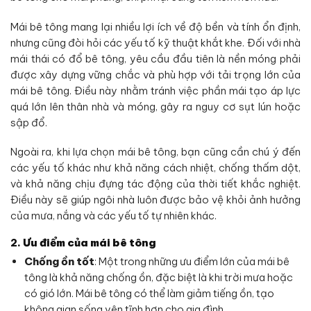
Mái bê tông mang lại nhiều lợi ích về độ bền và tính ổn định,
nhưng cũng đòi hỏi các yếu tố kỹ thuật khắt khe. Đối với nhà
mái thái có đổ bê tông, yêu cầu đầu tiên là nền móng phải
được xây dựng vững chắc và phù hợp với tải trọng lớn của
mái bê tông. Điều này nhằm tránh việc phần mái tạo áp lực
quá lớn lên thân nhà và móng, gây ra nguy cơ sụt lún hoặc
sập đổ.
Ngoài ra, khi lựa chọn mái bê tông, bạn cũng cần chú ý đến
các yếu tố khác như khả năng cách nhiệt, chống thấm dột,
và khả năng chịu đựng tác động của thời tiết khắc nghiệt.
Điều này sẽ giúp ngôi nhà luôn được bảo vệ khỏi ảnh hưởng
của mưa, nắng và các yếu tố tự nhiên khác.
2.
Ưu điểm của mái bê tông
Chống ồn tốt
: Một trong những ưu điểm lớn của mái bê
tông là khả năng chống ồn, đặc biệt là khi trời mưa hoặc
có gió lớn. Mái bê tông có thể làm giảm tiếng ồn, tạo
không gian sống yên tĩnh hơn cho gia đình.