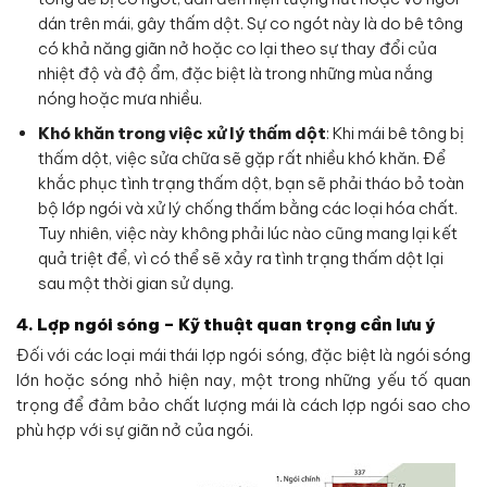
dán trên mái, gây thấm dột. Sự co ngót này là do bê tông
có khả năng giãn nở hoặc co lại theo sự thay đổi của
nhiệt độ và độ ẩm, đặc biệt là trong những mùa nắng
nóng hoặc mưa nhiều.
Khó khăn trong việc xử lý thấm dột
: Khi mái bê tông bị
thấm dột, việc sửa chữa sẽ gặp rất nhiều khó khăn. Để
khắc phục tình trạng thấm dột, bạn sẽ phải tháo bỏ toàn
bộ lớp ngói và xử lý chống thấm bằng các loại hóa chất.
Tuy nhiên, việc này không phải lúc nào cũng mang lại kết
quả triệt để, vì có thể sẽ xảy ra tình trạng thấm dột lại
sau một thời gian sử dụng.
4.
Lợp ngói sóng – Kỹ thuật quan trọng cần lưu ý
Đối với các loại mái thái lợp ngói sóng, đặc biệt là ngói sóng
lớn hoặc sóng nhỏ hiện nay, một trong những yếu tố quan
trọng để đảm bảo chất lượng mái là cách lợp ngói sao cho
phù hợp với sự giãn nở của ngói.