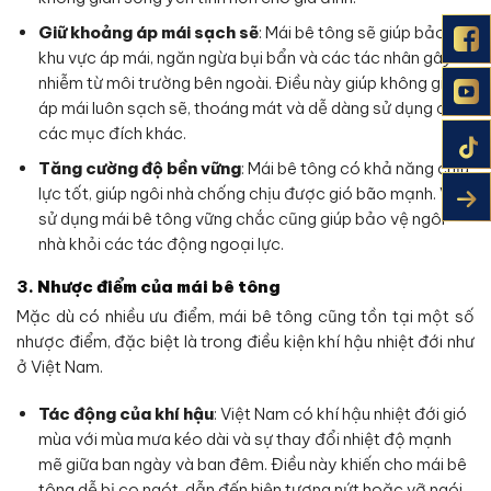
Giữ khoảng áp mái sạch sẽ
: Mái bê tông sẽ giúp bảo vệ
khu vực áp mái, ngăn ngừa bụi bẩn và các tác nhân gây ô
nhiễm từ môi trường bên ngoài. Điều này giúp không gian
áp mái luôn sạch sẽ, thoáng mát và dễ dàng sử dụng cho
các mục đích khác.
Tăng cường độ bền vững
: Mái bê tông có khả năng chịu
lực tốt, giúp ngôi nhà chống chịu được gió bão mạnh. Việc
sử dụng mái bê tông vững chắc cũng giúp bảo vệ ngôi
nhà khỏi các tác động ngoại lực.
3.
Nhược điểm của mái bê tông
Mặc dù có nhiều ưu điểm, mái bê tông cũng tồn tại một số
nhược điểm, đặc biệt là trong điều kiện khí hậu nhiệt đới như
ở Việt Nam.
Tác động của khí hậu
: Việt Nam có khí hậu nhiệt đới gió
mùa với mùa mưa kéo dài và sự thay đổi nhiệt độ mạnh
mẽ giữa ban ngày và ban đêm. Điều này khiến cho mái bê
tông dễ bị co ngót, dẫn đến hiện tượng nứt hoặc vỡ ngói