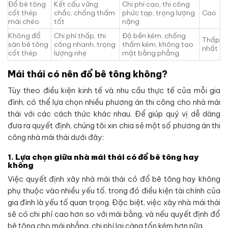
Đổ bê tông
Kết cấu vững
Chi phí cao, thi công
cốt thép
chắc, chống thấm
phức tạp, trọng lượng
Cao
mái chéo
tốt
nặng
Không đổ
Chi phí thấp, thi
Độ bền kém, chống
Thấp
sàn bê tông
công nhanh, trọng
thấm kém, không tạo
nhất
cốt thép
lượng nhẹ
mặt bằng phẳng
Mái thái có nên đổ bê tông không?
Tùy theo điều kiện kinh tế và nhu cầu thực tế của mỗi gia
đình, có thể lựa chọn nhiều phương án thi công cho nhà mái
thái với các cách thức khác nhau. Để giúp quý vị dễ dàng
đưa ra quyết định, chúng tôi xin chia sẻ một số phương án thi
công nhà mái thái dưới đây:
1.
Lựa chọn giữa nhà mái thái có đổ bê tông hay
không
Việc quyết định xây nhà mái thái có đổ bê tông hay không
phụ thuộc vào nhiều yếu tố, trong đó điều kiện tài chính của
gia đình là yếu tố quan trọng. Đặc biệt, việc xây nhà mái thái
sẽ có chi phí cao hơn so với mái bằng, và nếu quyết định đổ
bê tông cho mái phẳng, chi phí lại càng tốn kém hơn nữa.