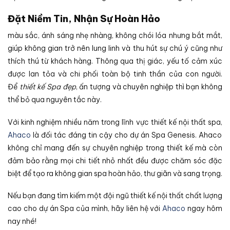
Đặt Niềm Tin, Nhận Sự Hoàn Hảo
màu sắc, ánh sáng nhẹ nhàng, không chói lóa nhưng bắt mắt,
giúp không gian trở nên lung linh và thu hút sự chú ý cũng như
thích thú từ khách hàng. Thông qua thị giác, yếu tố cảm xúc
được lan tỏa và chi phối toàn bộ tinh thần của con người.
Để
thiết kế Spa đẹp
, ấn tượng và chuyên nghiệp thì bạn không
thể bỏ qua nguyên tắc này.
Với kinh nghiệm nhiều năm trong lĩnh vực thiết kế nội thất spa,
Ahaco
là đối tác đáng tin cậy cho dự án Spa Genesis. Ahaco
không chỉ mang đến sự chuyên nghiệp trong thiết kế mà còn
đảm bảo rằng mọi chi tiết nhỏ nhất đều được chăm sóc đặc
biệt để tạo ra không gian spa hoàn hảo, thư giãn và sang trọng.
Nếu bạn đang tìm kiếm một đội ngũ thiết kế nội thất chất lượng
cao cho dự án Spa của mình, hãy liên hệ với
Ahaco
ngay hôm
nay nhé!