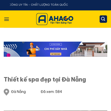
Chuyển
ÔNG UY TÍN - CHẤT LƯỢNG TOÀN QUỐC
đến
nội
dung
Thiết kế spa đẹp tại Đà Nẵng
Đà Nẵng
Đã xem: 584