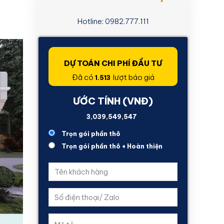
Hotline: 0982.777.111
DỰ TOÁN CHI PHÍ ĐẦU TƯ
Đã có
lượt báo giá
1.513
ƯỚC TÍNH (VNĐ)
1,588,773,724
Trọn gói phần thô
Trọn gói phần thô + Hoàn thiện