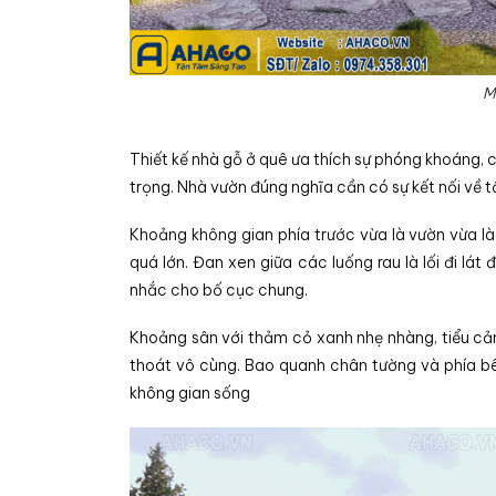
M
Thiết kế nhà gỗ ở quê ưa thích sự phóng khoáng, 
trọng. Nhà vườn đúng nghĩa cần có sự kết nối về tổ
Khoảng không gian phía trước vừa là vườn vừa là
quá lớn. Đan xen giữa các luống rau là lối đi lá
nhắc cho bố cục chung.
Khoảng sân với thảm cỏ xanh nhẹ nhàng, tiểu cảnh
thoát vô cùng. Bao quanh chân tường và phía bê
không gian sống