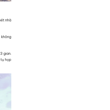
nét nhà
o không
3 gian.
 tụ họp