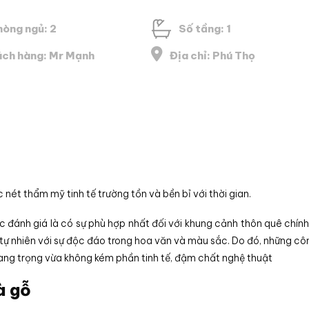
hòng ngủ: 2
Số tầng: 1
ch hàng: Mr Mạnh
Địa chỉ: Phú Thọ
nét thẩm mỹ tinh tế trường tồn và bền bỉ với thời gian.
đánh giá là có sự phù hợp nhất đối với khung cảnh thôn quê chính
 tự nhiên với sự độc đáo trong hoa văn và màu sắc. Do đó, những côn
sang trọng vừa không kém phần tinh tế, đậm chất nghệ thuật
à gỗ