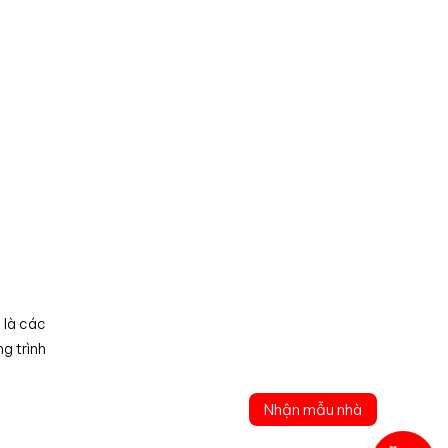
 là các
g trình
Nhận mẫu nhà