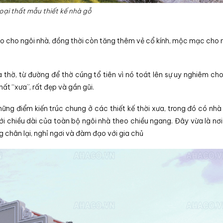
ại thất mẫu thiết kế nhà gỗ
 đáo cho ngôi nhà, đồng thời còn tăng thêm vẻ cổ kính, mộc mạc cho 
à thờ, từ đường để thờ cúng tổ tiên vì nó toát lên sự uy nghiêm ch
t “xưa”, rất đẹp và gần gũi.
hững điểm kiến trúc chung ở các thiết kế thời xưa, trong đó có nhà 
i chiều dài của toàn bộ ngôi nhà theo chiều ngang. Đây vừa là nơi
g chân lại, nghỉ ngơi và đàm đạo với gia chủ