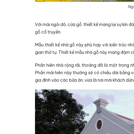
Ngo
Với mái ngói đỏ, cửa gỗ thiết kế mang lại sự kín
gỗ cổ truyền.
Mẫu thiết kế nhà gỗ này phù hợp với kiến trúc nh
gian thờ tự. Thiết kế mẫu nhà gỗ này mang đậm chấ
Phần hiên nhà rộng rãi, thoáng đã là một trong n
Phần mái hiên này thường sẽ có chiều dài bằng vớ
gia đình vào các bữa ăn, vừa là nơi mời khách dừn