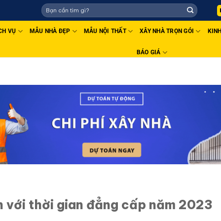
AHACO - THIẾT KẾ THI CÔNG UY TÍN - CHẤT LƯỢNG TOÀN QUỐC
CH VỤ
MẪU NHÀ ĐẸP
MẪU NỘI THẤT
XÂY NHÀ TRỌN GÓI
KIN
BÁO GIÁ
n với thời gian đẳng cấp năm 2023