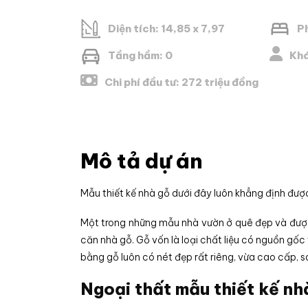
Diện tích: 14,85 x 7,97
P
Tầng hầm: 0
Khá
Chi phí đầu tư: 272 triệu đồng
Mô tả dự án
Mẫu thiết kế nhà gỗ dưới đây luôn khẳng định được 
Một trong những mẫu nhà vườn ở quê đẹp và được 
căn nhà gỗ. Gỗ vốn là loại chất liệu có nguồn gốc
bằng gỗ luôn có nét đẹp rất riêng, vừa cao cấp, 
Ngoại thất mẫu thiết kế nh