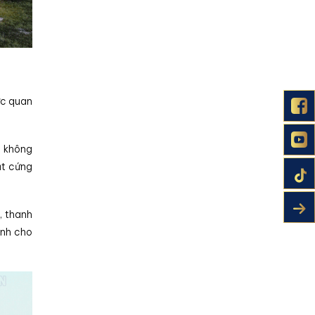
ức quan
h không
ặt cứng
, thanh
anh cho