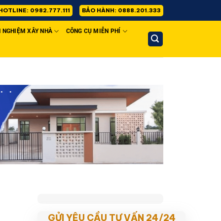
HOTLINE: 0982.777.111
BẢO HÀNH: 0888.201.333
H NGHIỆM XÂY NHÀ
CÔNG CỤ MIỄN PHÍ
GỬI YÊU CẦU TƯ VẤN 24/24