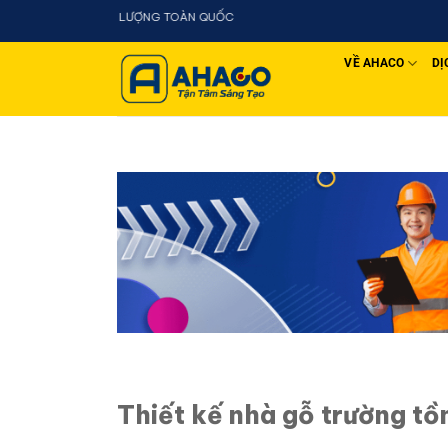
Chuyển
đến
nội
VỀ AHACO
DỊ
dung
Thiết kế nhà gỗ trường tồ