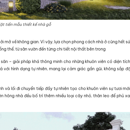
ặt tiền mẫu thiết kế nhà gỗ
cởi mở về không gian. Vì vậy, lựa chọn phong cách nhà ở cũng hết s
ng thể, từ sân vườn đến từng chi tiết nội thất bên trong
 sân – giải pháp khá thông minh cho những khuôn viên có diện tíc
t đá với hình dạng tự nhiên, mang lại cảm giác gần gũi, không sắp đ
 và lối đi chuyển tiếp đầy tự nhiên tạo cho khuôn viên sự tươi mới
n hông nhà đều bố trí thêm nhiều loại cây nhỏ, thân leo để phủ x