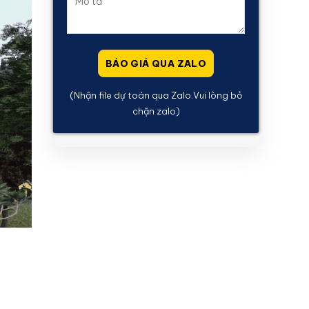
(Nhận file dự toán qua Zalo.Vui lòng bỏ
chặn zalo)