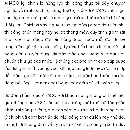
AHACO lại chính là năng lực thi công thực tế đầy chuyên
nghiệp và minh bạch tại công trường. Đối với AHACO, một ngôi
nhà đẹp trước hết phải là một ngôi nhà an toàn và bền bỉ cùng
thời gian. Chính vì vậy, ngay từ những công đoạn đầu tiên như
thi công phần móng hay hố pit thang máy, quy trình giám sát
khắt khe luôn được đặt lên hàng đầu. Trước mỗi đợt đổ bê
tông, đội ngũ kỹ sư của công ty đều tiến hành đo đạc độ sụt
bằng côn chuyên dụng để đảm bảo chất lượng vữa đạt tiêu
chuẩn chịu lực cao nhất. Hệ thống cốt pha phim cao cấp được
lắp dựng kín khít, vuông vức, kết hợp cùng lưới thép đan hai lớp
đều đặn, tạo nên một kết cấu chịu lực hoàn hảo trước khi đón
dòng bê tông tươi nén chặt bằng máy đầm dùi chuyên dụng.
Sự đồng hành của AHACO với khách hàng không chỉ thể hiện
qua những bản vẽ 3D sắc nét hay những mét khối bê tông đặc
chắc tại công trường, mà còn nằm ở sự minh bạch trong quản
lý chi phí và cam kết tiến độ. Mỗi công trình dù lớn hay nhỏ đều
là một lời khẳng định về uy tín, là sự kết hợp ăn ý giữa tư duy