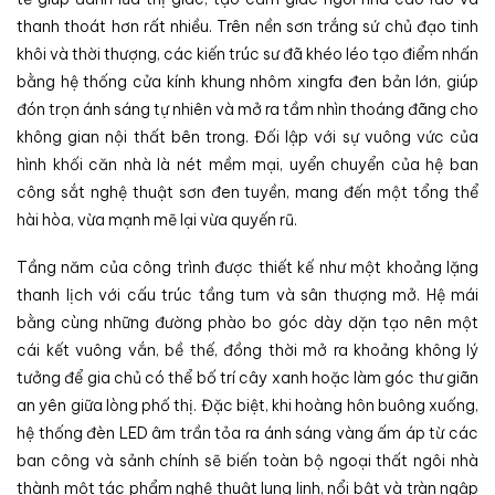
thanh thoát hơn rất nhiều. Trên nền sơn trắng sứ chủ đạo tinh
khôi và thời thượng, các kiến trúc sư đã khéo léo tạo điểm nhấn
bằng hệ thống cửa kính khung nhôm xingfa đen bản lớn, giúp
đón trọn ánh sáng tự nhiên và mở ra tầm nhìn thoáng đãng cho
không gian nội thất bên trong. Đối lập với sự vuông vức của
hình khối căn nhà là nét mềm mại, uyển chuyển của hệ ban
công sắt nghệ thuật sơn đen tuyền, mang đến một tổng thể
hài hòa, vừa mạnh mẽ lại vừa quyến rũ.
Tầng năm của công trình được thiết kế như một khoảng lặng
thanh lịch với cấu trúc tầng tum và sân thượng mở. Hệ mái
bằng cùng những đường phào bo góc dày dặn tạo nên một
cái kết vuông vắn, bề thế, đồng thời mở ra khoảng không lý
tưởng để gia chủ có thể bố trí cây xanh hoặc làm góc thư giãn
an yên giữa lòng phố thị. Đặc biệt, khi hoàng hôn buông xuống,
hệ thống đèn LED âm trần tỏa ra ánh sáng vàng ấm áp từ các
ban công và sảnh chính sẽ biến toàn bộ ngoại thất ngôi nhà
thành một tác phẩm nghệ thuật lung linh, nổi bật và tràn ngập