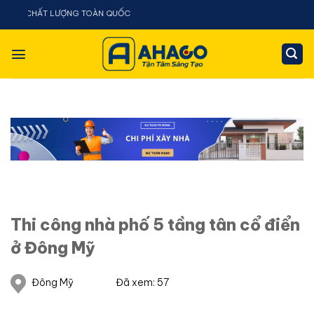
Chuyển
TOÀN QUỐC
đến
nội
dung
Thi công nhà phố 5 tầng tân cổ điển
ở Đông Mỹ
Đông Mỹ
Đã xem: 57