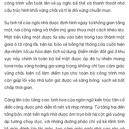
công trình vẫn toát lên vẻ uy nghi, bề thế và thanh thoát nhờ
cấu trúc hình khối vững chãi và tỉ lệ đối xứng chuẩn mực.
Sự tinh tế của ngôi nhà được định hình ngay từ không gian tầng
một, nơi công năng và thẩm mỹ giao thoa một cách khéo léo.
Mặt tiền tầng một được lùi sâu vào bên trong tạo thành một
gara ô tô rộng rãi, tiện lợi, bảo vệ bằng hệ thống cửa cuốn hiện
đại nhằm tối ưu hóa diện tích sử dụng. Điểm nhấn đắt giá ở khu
vực này chính là toàn bộ bề mặt được ốp đá tự nhiên mang
tone màu vàng hoàng gia sang trọng, không chỉ tạo cảm giác
vững chãi, kiên cố làm điểm tựa cho toàn bộ công trình mà
còn giúp lối vào nhà luôn giữ được vẻ sáng bóng, sạch sẽ bất
chấp thời gian.
Càng lên các tầng cao, tinh hoa của ngôn ngữ kiến trúc tân cổ
điển càng được phô diễn rõ nét và nhịp nhàng. Từ tầng hai đến
tầng bốn, mặt tiền ngôi nhà được ôm trọn bởi hệ cột giả vuông
áp tường chạy dọc, với những đường phào chỉ và kẻ rãnh tinh
tế giúp đánh lừa thị giác, tạo cảm giác ngôi nhà cao ráo và