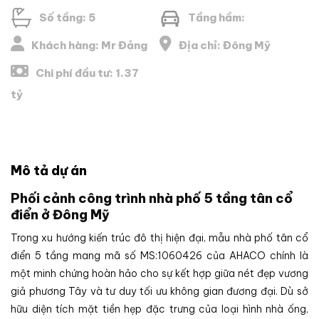
Số tầng: 5
Tầng hầm:
Khách hàng: Mr Đảng
Địa chỉ: Đông Mỹ
Chi phí đầu tư: 1.37
tỷ
Mô tả dự án
Phối cảnh công trình nhà phố 5 tầng tân cổ
điển ở Đông Mỹ
Trong xu hướng kiến trúc đô thị hiện đại, mẫu nhà phố tân cổ
điển 5 tầng mang mã số MS:1060426 của AHACO chính là
một minh chứng hoàn hảo cho sự kết hợp giữa nét đẹp vương
giả phương Tây và tư duy tối ưu không gian đương đại. Dù sở
hữu diện tích mặt tiền hẹp đặc trưng của loại hình nhà ống,