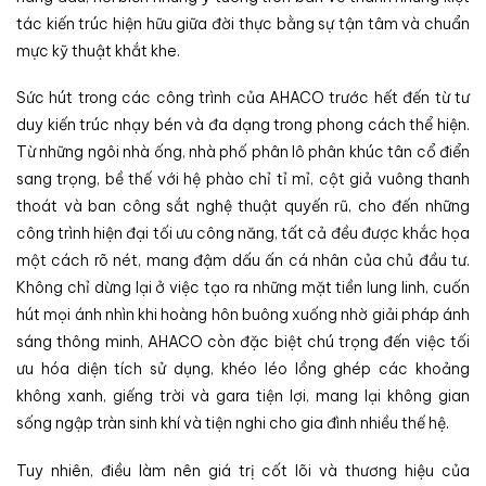
tác kiến trúc hiện hữu giữa đời thực bằng sự tận tâm và chuẩn
mực kỹ thuật khắt khe.
Sức hút trong các công trình của AHACO trước hết đến từ tư
duy kiến trúc nhạy bén và đa dạng trong phong cách thể hiện.
Từ những ngôi nhà ống, nhà phố phân lô phân khúc tân cổ điển
sang trọng, bề thế với hệ phào chỉ tỉ mỉ, cột giả vuông thanh
thoát và ban công sắt nghệ thuật quyến rũ, cho đến những
công trình hiện đại tối ưu công năng, tất cả đều được khắc họa
một cách rõ nét, mang đậm dấu ấn cá nhân của chủ đầu tư.
Không chỉ dừng lại ở việc tạo ra những mặt tiền lung linh, cuốn
hút mọi ánh nhìn khi hoàng hôn buông xuống nhờ giải pháp ánh
sáng thông minh, AHACO còn đặc biệt chú trọng đến việc tối
ưu hóa diện tích sử dụng, khéo léo lồng ghép các khoảng
không xanh, giếng trời và gara tiện lợi, mang lại không gian
sống ngập tràn sinh khí và tiện nghi cho gia đình nhiều thế hệ.
Tuy nhiên, điều làm nên giá trị cốt lõi và thương hiệu của