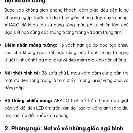
đại và ấm cúng
Bước vào không gian phòng khách, cảm giác đầu tiên là sự
choáng ngợp trước vẻ đẹp tinh giản nhưng đầy quyền năng.
AHACO đã khéo léo sử dụng tông màu gỗ tự nhiên làm chủ
đạo, kết hợp cùng các mảng tường trắng và xám trung tính.
Điểm nhấn mảng tường:
Hệ vách nan gỗ ốp dọc tạo chiều
sâu cho không gian, kết hợp cùng bức tranh trang trí nghệ
thuật hình cánh hoa mang lại vẻ đẹp mềm mại cho căn phòng.
Nội thất tinh tế:
Bộ sofa chữ L màu xám đậm cùng bàn trà
mặt đá đen sang trọng là tâm điểm, mang lại sự vững chãi và
đẳng cấp.
Hệ thống chiếu sáng:
AHACO thiết kế trần thạch cao giật
cấp với dải đèn LED âm trần hiện đại, tạo ra luồng ánh sáng dịu
nhẹ, lan tỏa đều khắp căn phòng.
2. Phòng ngủ: Nơi vỗ về những giấc ngủ bình