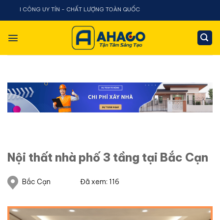
Chuyển
CÔNG UY TÍN - CHẤT LƯỢNG TOÀN QUỐC
đến
nội
dung
Nội thất nhà phố 3 tầng tại Bắc Cạn
Bắc Cạn
Đã xem: 116