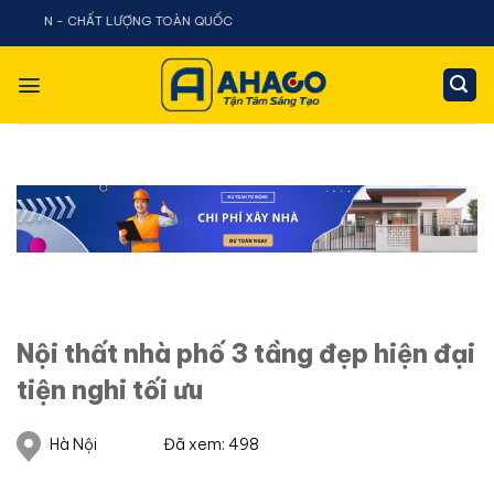
Chuyển
T LƯỢNG TOÀN QUỐC
đến
nội
dung
Nội thất nhà phố 3 tầng đẹp hiện đại
tiện nghi tối ưu
Hà Nội
Đã xem: 498