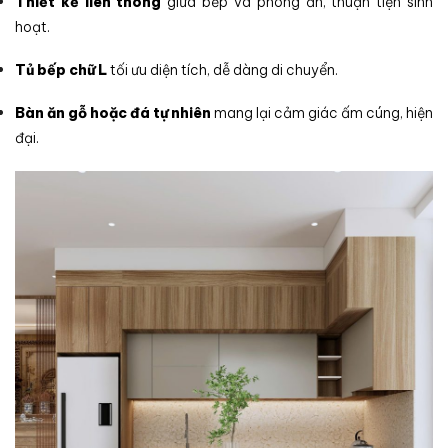
Thiết kế liên thông
giữa bếp và phòng ăn, thuận tiện sinh
hoạt.
Tủ bếp chữ L
tối ưu diện tích, dễ dàng di chuyển.
Bàn ăn gỗ hoặc đá tự nhiên
mang lại cảm giác ấm cúng, hiện
đại.