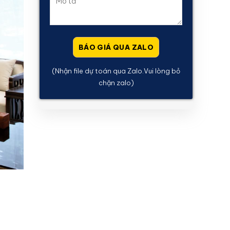
(Nhận file dự toán qua Zalo.Vui lòng bỏ
chặn zalo)