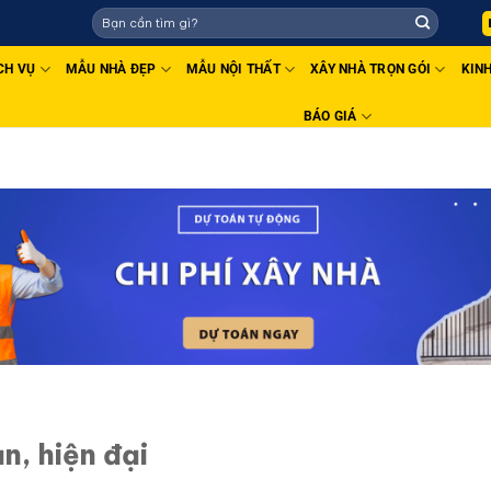
AHACO - THIẾT KẾ THI CÔNG UY TÍN - CHẤT LƯỢNG TOÀN QUỐC
CH VỤ
MẪU NHÀ ĐẸP
MẪU NỘI THẤT
XÂY NHÀ TRỌN GÓI
KIN
BÁO GIÁ
n, hiện đại