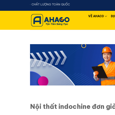
Chuyển
đến
nội
VỀ AHACO
DỊ
dung
Nội thất indochine đơn giả