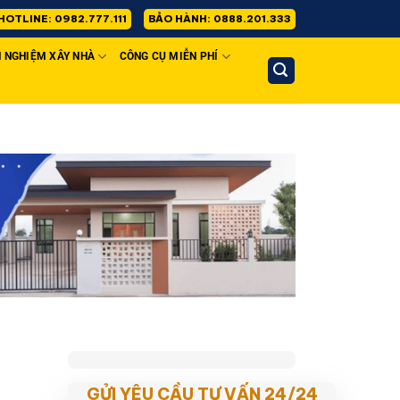
HOTLINE: 0982.777.111
BẢO HÀNH: 0888.201.333
H NGHIỆM XÂY NHÀ
CÔNG CỤ MIỄN PHÍ
GỬI YÊU CẦU TƯ VẤN 24/24