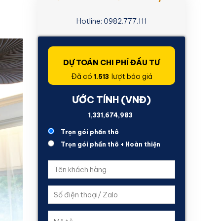
Hotline: 0982.777.111
DỰ TOÁN CHI PHÍ ĐẦU TƯ
Đã có
lượt báo giá
1.513
ƯỚC TÍNH (VNĐ)
679,282,470
Trọn gói phần thô
Trọn gói phần thô + Hoàn thiện