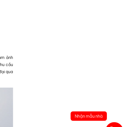
đậm ảnh
nhu cầu
đại qua
Nhận mẫu nhà