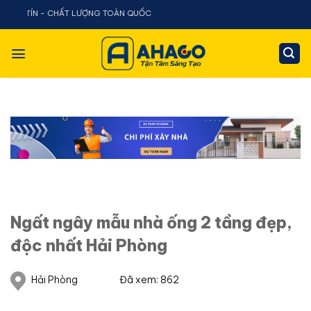
Chuyển
TÍN - CHẤT LƯỢNG TOÀN QUỐC
đến
nội
dung
Ngất ngây mẫu nhà ống 2 tầng đẹp,
độc nhất Hải Phòng
Hải Phòng
Đã xem: 862