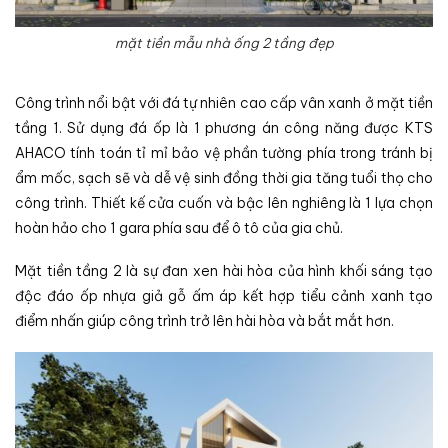
mặt tiền mẫu nhà ống 2 tầng đẹp
Công trình nổi bật với đá tự nhiên cao cấp vân xanh ở mặt tiền
tầng 1. Sử dụng đá ốp là 1 phương án công năng được KTS
AHACO tính toán tỉ mỉ bảo vệ phần tường phía trong tránh bị
ẩm mốc, sạch sẽ và dễ vệ sinh đồng thời gia tăng tuổi thọ cho
công trình. Thiết kế cửa cuốn và bậc lên nghiêng là 1 lựa chọn
hoàn hảo cho 1 gara phía sau để ô tô của gia chủ.
Mặt tiền tầng 2 là sự đan xen hài hòa của hình khối sáng tạo
độc đáo ốp nhựa giả gỗ ấm áp kết hợp tiểu cảnh xanh tạo
điểm nhấn giúp công trình trở lên hài hòa và bắt mắt hơn.