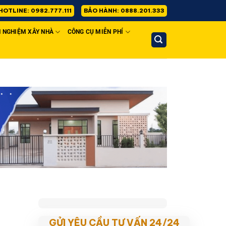
HOTLINE: 0982.777.111
BẢO HÀNH: 0888.201.333
H NGHIỆM XÂY NHÀ
CÔNG CỤ MIỄN PHÍ
GỬI YÊU CẦU TƯ VẤN 24/24