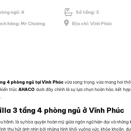
hòng ngủ: 4
Số tầng: 3
ch hàng: Mr Chương
Địa chỉ: Vĩnh Phúc
tầng 4 phòng ngủ tại Vĩnh Phúc
vừa sang trọng,
vừa mang hơi thở
kiến trúc
AHACO
dưới đây chính là sự lựa chọn hoàn hảo,
kết hợp 
.
illa 3 tầng 4 phòng ngủ ở Vĩnh Phúc
êu hãnh,
là sự hòa quyện hoàn mỹ giữa ngôn ngữ hiện đại và những
ình thu hút ánh nhìn bởi những hình khối vuông vức,
khỏe khoắn,
đư