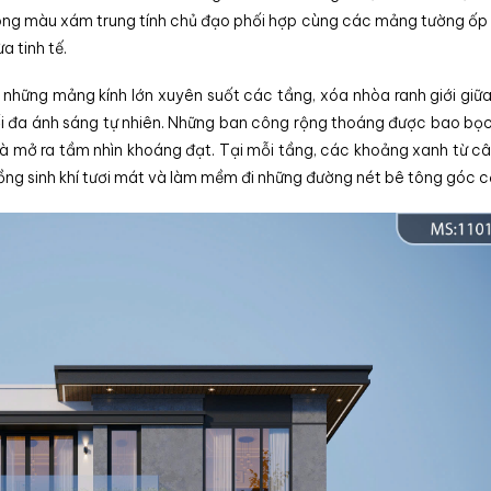
ng màu xám trung tính chủ đạo phối hợp cùng các mảng tường ốp
a tinh tế.
à những mảng kính lớn xuyên suốt các tầng, xóa nhòa ranh giới giữ
tối đa ánh sáng tự nhiên. Những ban công rộng thoáng được bao bọc
và mở ra tầm nhìn khoáng đạt. Tại mỗi tầng, các khoảng xanh từ c
uồng sinh khí tươi mát và làm mềm đi những đường nét bê tông góc c