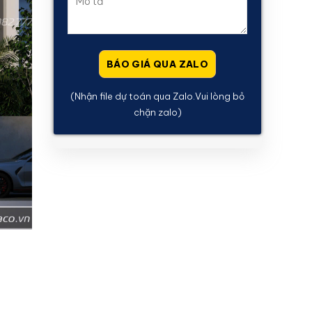
(Nhận file dự toán qua Zalo.Vui lòng bỏ
chặn zalo)