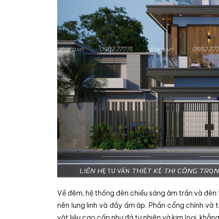
Về đêm, hệ thống đèn chiếu sáng âm trần và đèn tư
nên lung linh và đầy ấm áp. Phần cổng chính và
vật liệu cao cấp như đá tự nhiên và kim loại, khẳ