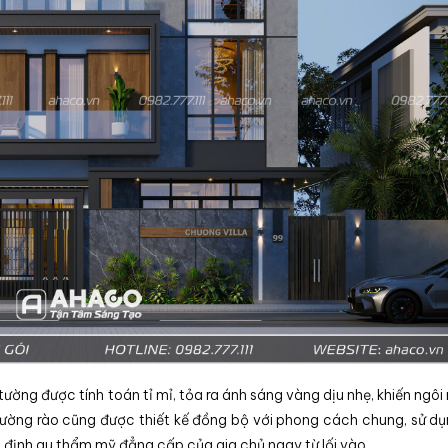
ờng được tính toán tỉ mỉ, tỏa ra ánh sáng vàng dịu nhẹ, khiến ngôi 
 tường rào cũng được thiết kế đồng bộ với phong cách chung, sử d
ng định gu thẩm mỹ đẳng cấp của gia chủ ngay từ lối vào.