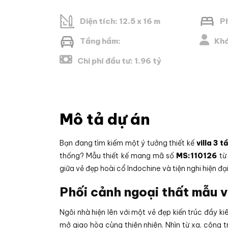
Diện tích: 12.5 x 16 m
P
Tầng hầm:
Khá
Chi phí đầu tư: 1.96 tỷ
Mô tả dự án
Bạn đang tìm kiếm một ý tưởng thiết kế
villa 3 
thống?
Mẫu thiết kế mang mã số
MS:110126
từ 
giữa vẻ đẹp hoài cổ Indochine và tiện nghi hiện đại
Phối cảnh ngoại thất mẫu v
Ngôi nhà hiện lên với một vẻ đẹp kiến trúc đầy ki
mở giao hòa cùng thiên nhiên.
Nhìn từ xa,
công tr