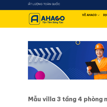
Chuyển
đến
nội
VỀ AHACO
DỊ
dung
Mẫu villa 3 tầng 4 phòng 