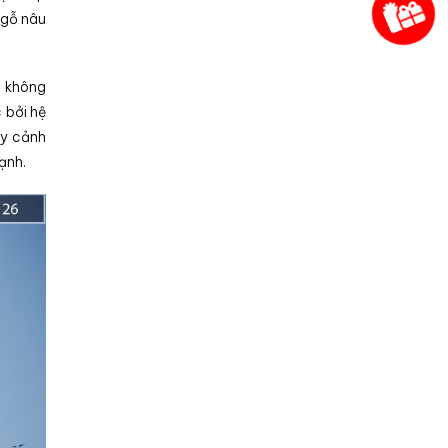
 gỗ nâu
a không
 bởi hệ
ây cảnh
ạnh.