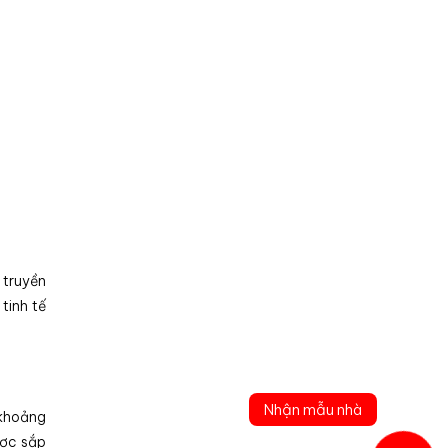
 truyền
tinh tế
Nhận mẫu nhà
 khoảng
ợc sắp