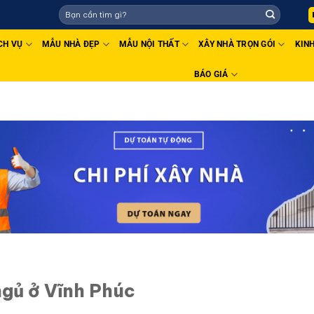
AHACO - THIẾT KẾ THI CÔNG UY TÍN - CHẤT LƯỢNG TOÀN QUỐC
CH VỤ
MẪU NHÀ ĐẸP
MẪU NỘI THẤT
XÂY NHÀ TRỌN GÓI
KIN
BÁO GIÁ
ngủ ở Vĩnh Phúc