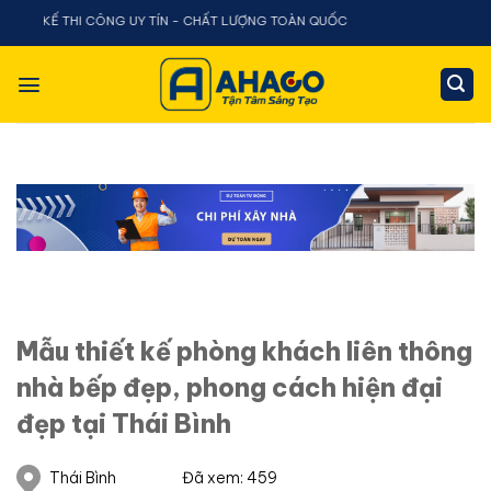
Chuyển
 THI CÔNG UY TÍN - CHẤT LƯỢNG TOÀN QUỐC
đến
nội
dung
Mẫu thiết kế phòng khách liên thông
nhà bếp đẹp, phong cách hiện đại
đẹp tại Thái Bình
Thái Bình
Đã xem: 459