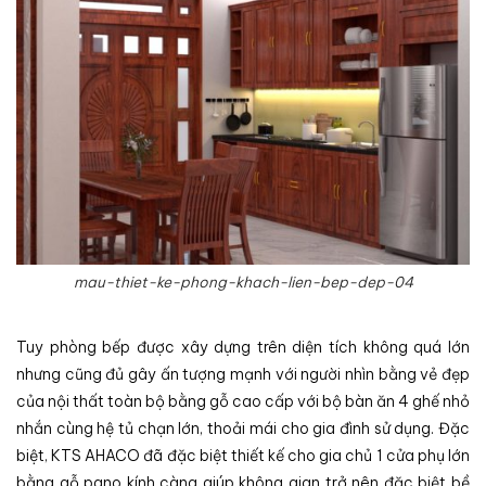
mau-thiet-ke-phong-khach-lien-bep-dep-04
Tuy phòng bếp được xây dựng trên diện tích không quá lớn
nhưng cũng đủ gây ấn tượng mạnh với người nhìn bằng vẻ đẹp
của nội thất toàn bộ bằng gỗ cao cấp với bộ bàn ăn 4 ghế nhỏ
nhắn cùng hệ tủ chạn lớn, thoải mái cho gia đình sử dụng. Đặc
biệt, KTS AHACO đã đặc biệt thiết kế cho gia chủ 1 cửa phụ lớn
bằng gỗ pano kính càng giúp không gian trở nên đặc biệt bề