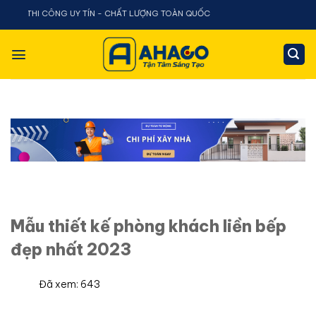
Chuyển
I CÔNG UY TÍN - CHẤT LƯỢNG TOÀN QUỐC
đến
nội
dung
Mẫu thiết kế phòng khách liền bếp
đẹp nhất 2023
Đã xem: 643