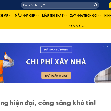
CH VỤ
MẪU NHÀ ĐẸP
MẪU NỘI THẤT
XÂY NHÀ TRỌN GÓI
KIN
BÁO GIÁ
ng hiện đại, công năng khó tin!