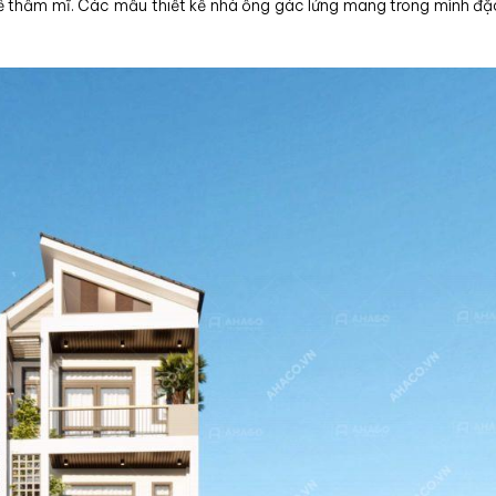
 thẩm mĩ. Các mẫu thiết kế nhà ống gác lửng mang trong mình đặ