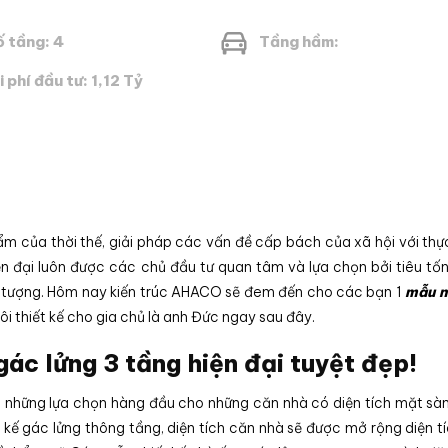
 tầng: 4
Tầng hầm:
i phí đầu tư: 1,12 Tỷ
ẩm của thời thế, giải pháp các vấn đề cấp bách của xã hội với thự
n đại luôn được các chủ đầu tư quan tâm và lựa chọn bởi tiêu tốn 
n tượng. Hôm nay kiến trúc AHACO sẽ đem đến cho các bạn 1
mẫu n
ôi thiết kế cho gia chủ là anh Đức ngay sau đây.
ác lửng 3 tầng hiện đại tuyệt đẹp!
g những lựa chọn hàng đầu cho những căn nhà có diện tích mặt sà
 kế gác lửng thông tầng, diện tích căn nhà sẽ được mở rộng diện tí