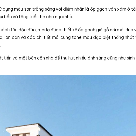
ử dụng màu sơn trắng sáng với điểm nhấn là ốp gạch vân xám ở tầ
i bẩn và tăng tuổi thọ cho ngôi nhà.
cách tân độc đáo, mới lạ được thiết kế ốp gạch giả gỗ nơi mái đua 
a, lan can và các chi tiết mái cùng tone màu đặc biệt thống nhất
.
ặt tiền và mặt bên căn nhà để thu hút nhiều ánh sáng cũng như sinh 