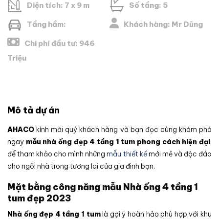
Diện tích: 7 x 9 m
Số tầng: 5
Tầng hầm:
Khách hàng: Mr Dũng
Chi phí đầu tư: 946
Triệu
Mô tả dự án
AHACO
kính mời quý khách hàng và bạn đọc cùng khám phá
ngay
mẫu nhà ống đẹp 4 tầng 1 tum phong cách hiện đại
,
để tham khảo cho mình những
mẫu thiết kế
mới mẻ và độc đáo
cho ngôi nhà trong tương lai của gia đình bạn.
Mặt bằng công năng mẫu Nhà ống 4 tầng 1
tum đẹp 2023
Nhà ống đẹp 4 tầng 1 tum
là gợi ý hoàn hảo phù hợp với khu