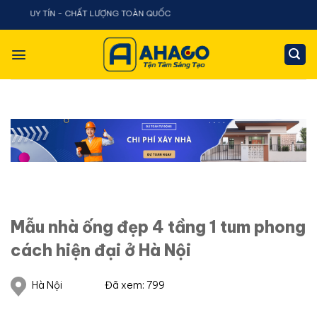
Chuyển
TÍN - CHẤT LƯỢNG TOÀN QUỐC
đến
nội
dung
Mẫu nhà ống đẹp 4 tầng 1 tum phong
cách hiện đại ở Hà Nội
Hà Nội
Đã xem: 799