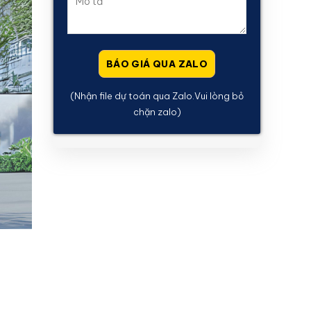
(Nhận file dự toán qua Zalo.Vui lòng bỏ
chặn zalo)