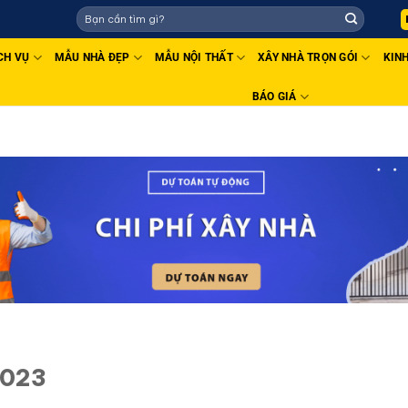
AHACO - THIẾT KẾ THI CÔNG UY TÍN - CHẤT LƯỢNG TOÀN QUỐC
CH VỤ
MẪU NHÀ ĐẸP
MẪU NỘI THẤT
XÂY NHÀ TRỌN GÓI
KIN
BÁO GIÁ
2023