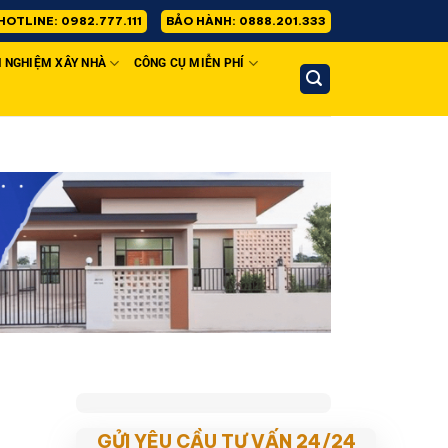
HOTLINE: 0982.777.111
BẢO HÀNH: 0888.201.333
H NGHIỆM XÂY NHÀ
CÔNG CỤ MIỄN PHÍ
GỬI YÊU CẦU TƯ VẤN 24/24