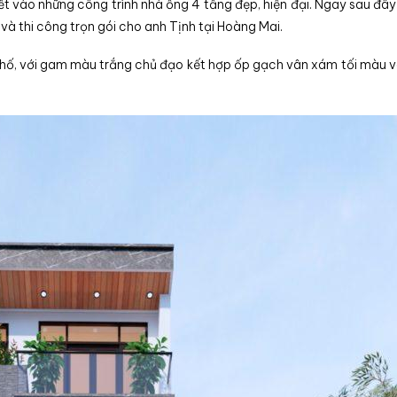
 vào những công trình nhà ống 4 tầng đẹp, hiện đại. Ngay sau đây
 và thi công trọn gói cho anh Tịnh tại Hoàng Mai.
 phố, với gam màu trắng chủ đạo kết hợp ốp gạch vân xám tối màu 