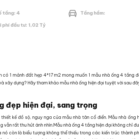
 tầng: 4
Tầng hầm:
i phí đầu tư: 1,02 Tỷ
ạn có 1 mảnh đất hẹp 4*17 m2 mong muốn 1 mẫu nhà ống 4 tầng đ
 và xây dựng? Hãy tham khảo mẫu nhà ống hiện đại tuyệt vời sau đâ
g đẹp hiện đại, sang trọng
thiết kế đồ sộ, nguy nga của mẫu nhà tân cổ điển. Mẫu nhà ống h
 vẫn rất thu hút ánh nhìn.Mẫu nhà ống 4 tầng hiện đại không chỉ đ
 nó còn là biểu tượng không thể thiếu trong các kiến trúc thành phố