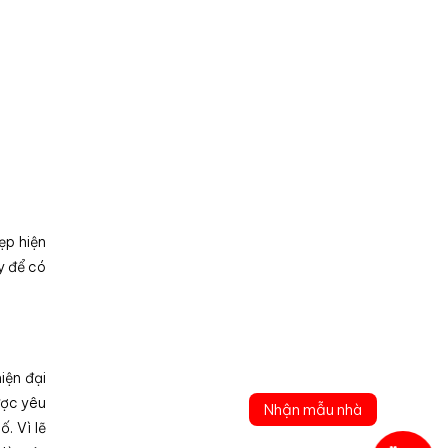
ẹp hiện
y để có
iện đại
ược yêu
Nhận mẫu nhà
. Vì lẽ