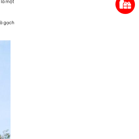
 là một
và gạch