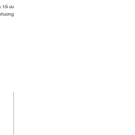
 tối ưu
 phương