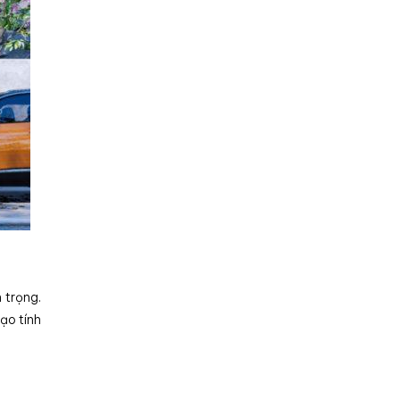
 trọng.
ạo tính