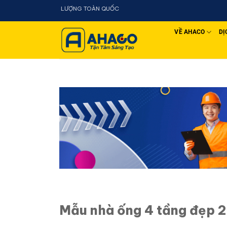
Chuyển
đến
nội
VỀ AHACO
DỊ
dung
Mẫu nhà ống 4 tầng đẹp 