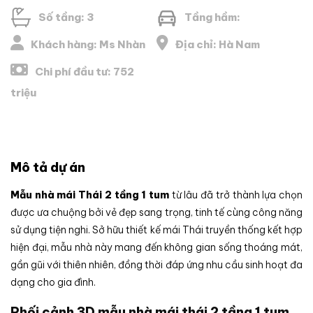
Số tầng: 3
Tầng hầm:
Khách hàng: Ms Nhàn
Địa chỉ: Hà Nam
Chi phí đầu tư: 752
triệu
Mô tả dự án
Mẫu nhà mái Thái 2 tầng 1 tum
từ lâu đã trở thành lựa chọn
được ưa chuộng bởi vẻ đẹp sang trọng, tinh tế cùng công năng
sử dụng tiện nghi. Sở hữu thiết kế mái Thái truyền thống kết hợp
hiện đại, mẫu nhà này mang đến không gian sống thoáng mát,
gần gũi với thiên nhiên, đồng thời đáp ứng nhu cầu sinh hoạt đa
dạng cho gia đình.
Phối cảnh 3D mẫu nhà mái thái 2 tầng 1 tum