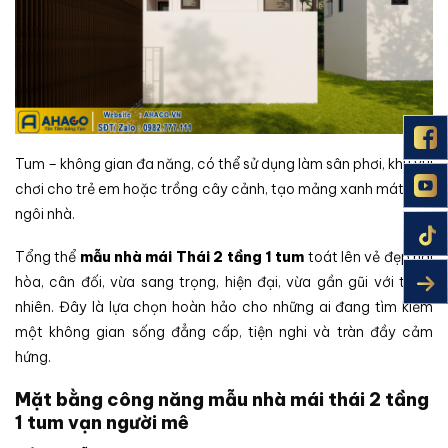
Tum – không gian đa năng, có thể sử dụng làm sân phơi, khu vui
chơi cho trẻ em hoặc trồng cây cảnh, tạo mảng xanh mát cho
ngôi nhà.
Tổng thể
mẫu nhà mái Thái 2 tầng 1 tum
toát lên vẻ đẹp hài
hòa, cân đối, vừa sang trọng, hiện đại, vừa gần gũi với thiên
nhiên. Đây là lựa chọn hoàn hảo cho những ai đang tìm kiếm
một không gian sống đẳng cấp, tiện nghi và tràn đầy cảm
hứng.
Mặt bằng công năng mẫu nhà mái thái 2 tầng
1 tum vạn người mê