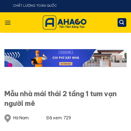
Chuyển
 CHẤT LƯỢNG TOÀN QUỐC
đến
nội
dung
Mẫu nhà mái thái 2 tầng 1 tum vạn
người mê
Hà Nam
Đã xem: 729