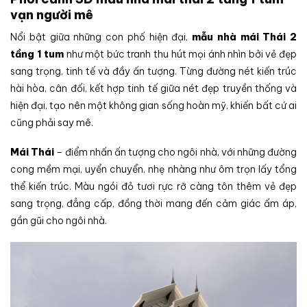
vạn người mê
Nổi bật giữa những con phố hiện đại,
mẫu nhà mái Thái 2
tầng 1 tum
như một bức tranh thu hút mọi ánh nhìn bởi vẻ đẹp
sang trọng, tinh tế và đầy ấn tượng. Từng đường nét kiến trúc
hài hòa, cân đối, kết hợp tinh tế giữa nét đẹp truyền thống và
hiện đại, tạo nên một không gian sống hoàn mỹ, khiến bất cứ ai
cũng phải say mê.
Mái Thái
– điểm nhấn ấn tượng cho ngôi nhà, với những đường
cong mềm mại, uyển chuyển, nhẹ nhàng như ôm trọn lấy tổng
thể kiến trúc. Màu ngói đỏ tươi rực rỡ càng tôn thêm vẻ đẹp
sang trọng, đẳng cấp, đồng thời mang đến cảm giác ấm áp,
gần gũi cho ngôi nhà.