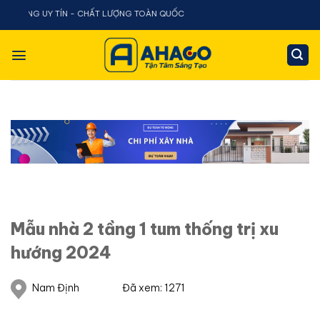
Chuyển
Y TÍN - CHẤT LƯỢNG TOÀN QUỐC
đến
nội
dung
Mẫu nhà 2 tầng 1 tum thống trị xu
hướng 2024
Nam Định
Đã xem: 1271