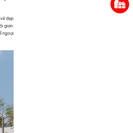
 vẻ đẹp
i gian.
ể ngoại