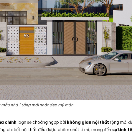
 mẫu nhà 1 tầng mái nhật đẹp mỹ mãn
ửa chính
, bạn sẽ choáng ngợp bởi
không gian nội thất
rộng mở, đ
 Từng chi tiết nội thất đều được chăm chút tỉ mỉ, mang đến
sự tinh t