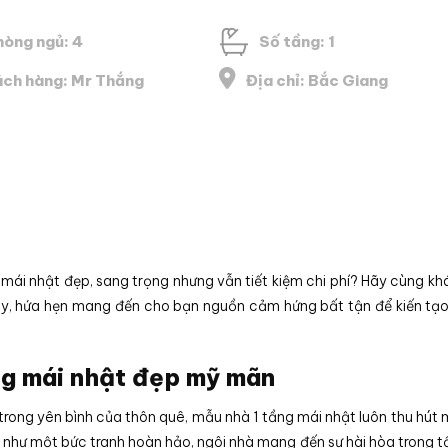
hòng ngủ: 4
Số tầng: 1
ch hàng: Mr Thắng
Địa chỉ: Bắc Giang
mái nhật đẹp, sang trọng nhưng vẫn tiết kiệm chi phí? Hãy cùng k
ây, hứa hẹn mang đến cho bạn nguồn cảm hứng bất tận để kiến tạ
ng mái nhật đẹp mỹ mãn
rong yên bình của thôn quê, mẫu nhà 1 tầng mái nhật luôn thu hút 
Tựa như một bức tranh hoàn hảo, ngôi nhà mang đến sự hài hòa trong t