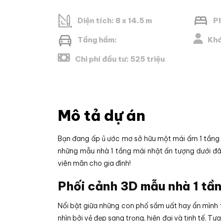
Diện tích: 8 x 14.5 m
P
Tầng hầm:
Khá
Chi phí đầu tư: 525 triệu
Mô tả dự án
Bạn đang ấp ủ ước mơ sở hữu một mái ấm 1 tầng 
những mẫu nhà 1 tầng mái nhật ấn tượng dưới đ
viên mãn cho gia đình!
Phối cảnh 3D mẫu nhà 1 tầ
Nổi bật giữa những con phố sầm uất hay ẩn mình t
nhìn bởi vẻ đẹp sang trọng, hiện đại và tinh tế. 