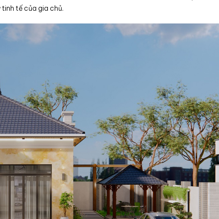
ỹ
tinh tế của gia chủ.