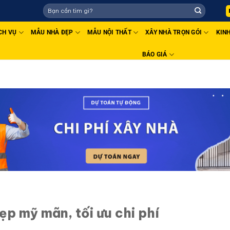
CH VỤ
MẪU NHÀ ĐẸP
MẪU NỘI THẤT
XÂY NHÀ TRỌN GÓI
KIN
BÁO GIÁ
ẹp mỹ mãn, tối ưu chi phí