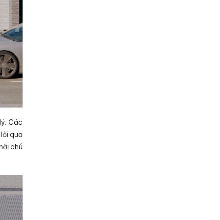
lý. Các
lỏi qua
hời chú