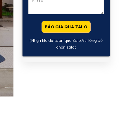
(Nhận file dự toán qua Zalo.Vui lòng bỏ
chặn zalo)