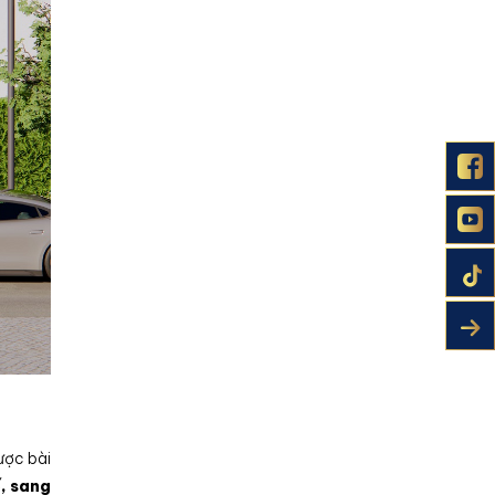
ược bài
ế, sang