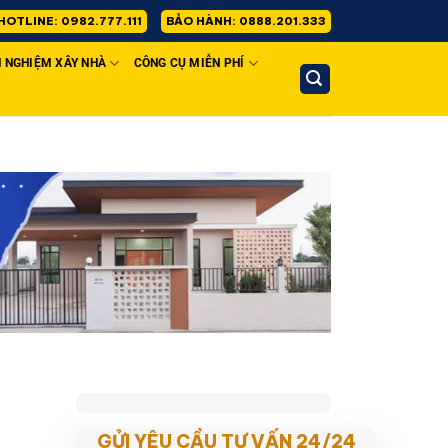
HOTLINE: 0982.777.111
BẢO HÀNH: 0888.201.333
H NGHIỆM XÂY NHÀ
CÔNG CỤ MIỄN PHÍ
GỬI YÊU CẦU TƯ VẤN 24/24