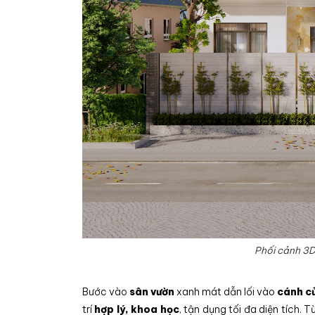
Phối cảnh 3D
Bước vào
sân vườn
xanh mát dẫn lối vào
cánh c
trí
hợp lý, khoa học
, tận dụng tối đa diện tích.