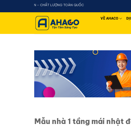
Chuyển
 - CHẤT LƯỢNG TOÀN QUỐC
đến
nội
VỀ AHACO
DỊ
dung
Mẫu nhà 1 tầng mái nhật đ