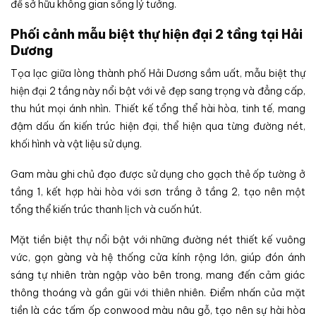
để sở hữu không gian sống lý tưởng.
Phối cảnh mẫu biệt thự hiện đại 2 tầng tại Hải
Dương
Tọa lạc giữa lòng thành phố Hải Dương sầm uất, mẫu biệt thự
hiện đại 2 tầng này nổi bật với vẻ đẹp sang trọng và đẳng cấp,
thu hút mọi ánh nhìn. Thiết kế tổng thể hài hòa, tinh tế, mang
đậm dấu ấn kiến trúc hiện đại, thể hiện qua từng đường nét,
khối hình và vật liệu sử dụng.
Gam màu ghi chủ đạo được sử dụng cho gạch thẻ ốp tường ở
tầng 1, kết hợp hài hòa với sơn trắng ở tầng 2, tạo nên một
tổng thể kiến trúc thanh lịch và cuốn hút.
Mặt tiền biệt thự nổi bật với những đường nét thiết kế vuông
vức, gọn gàng và hệ thống cửa kính rộng lớn, giúp đón ánh
sáng tự nhiên tràn ngập vào bên trong, mang đến cảm giác
thông thoáng và gần gũi với thiên nhiên. Điểm nhấn của mặt
tiền là các tấm ốp conwood màu nâu gỗ, tạo nên sự hài hòa