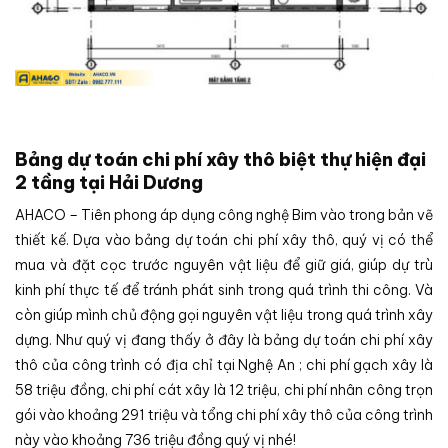
Bảng dự toán chi phí xây thô biệt thự hiện đại
2 tầng tại Hải Dương
AHACO – Tiên phong áp dụng công nghệ Bim vào trong bản vẽ
thiết kế. Dựa vào bảng dự toán chi phí xây thô, quý vị có thể
mua và đặt cọc trước nguyên vật liệu để giữ giá, giúp dự trù
kinh phí thực tế để tránh phát sinh trong quá trình thi công. Và
còn giúp mình chủ động gọi nguyên vật liệu trong quá trình xây
dựng. Như quý vị đang thấy ở đây là bảng dự toán chi phí xây
thô của công trình có địa chỉ tại Nghệ An ; chi phí gạch xây là
58 triệu đồng, chi phí cát xây là 12 triệu, chi phí nhân công trọn
gói vào khoảng 291 triệu và tổng chi phí xây thô của công trình
này vào khoảng 736 triệu đồng quý vị nhé!