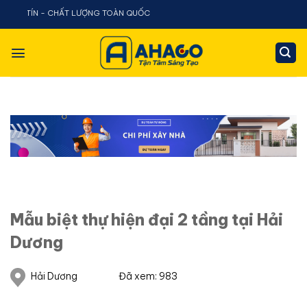
Chuyển
N - CHẤT LƯỢNG TOÀN QUỐC
đến
nội
dung
Mẫu biệt thự hiện đại 2 tầng tại Hải
Dương
Hải Dương
Đã xem: 983