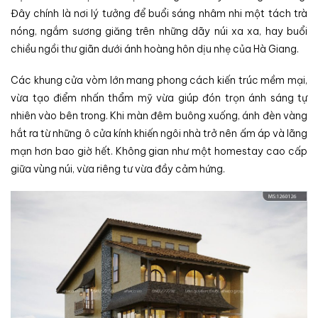
Đây chính là nơi lý tưởng để buổi sáng nhâm nhi một tách trà
nóng, ngắm sương giăng trên những dãy núi xa xa, hay buổi
chiều ngồi thư giãn dưới ánh hoàng hôn dịu nhẹ của Hà Giang.
Các khung cửa vòm lớn mang phong cách kiến trúc mềm mại,
vừa tạo điểm nhấn thẩm mỹ vừa giúp đón trọn ánh sáng tự
nhiên vào bên trong. Khi màn đêm buông xuống, ánh đèn vàng
hắt ra từ những ô cửa kính khiến ngôi nhà trở nên ấm áp và lãng
mạn hơn bao giờ hết. Không gian như một homestay cao cấp
giữa vùng núi, vừa riêng tư vừa đầy cảm hứng.