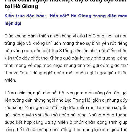
tại Hà Giang
Kiến trúc độc bản: “Hồn cốt” Hà Giang trong diện mạo
hiện đại
Giữa khung cảnh thiên nhiên hùng vĩ của Hà Giang, nơi núi non
trùng điệp và không khí luôn mang theo sự bình yên rất riêng
của vùng cao, căn biệt thự 3 tầng hiện lên như một điểm nhấn
kiến trúc đầy chất thơ. Không quá cầu kỳ hay phô trương, công
trình mang vẻ đẹp mộc mạc nhưng tinh tế, gợi cảm giác thư
thái và “chill” đúng nghĩa của một chốn nghỉ ngơi giữa thiên
nhiên.
Từ xa nhìn lại, ngôi nhà nổi bật với gam màu vàng ấm áp, gợi
liên tưởng đến những ngôi nhà Địa Trung Hải giản dị nhưng đầy
sức sống. Mái ngói nâu đất xếp lớp mềm mại tạo nên sự gần
gũi, hòa quyện với sắc màu của núi rừng. Những mảng tường
được kết hợp cùng đá tự nhiên ở phần chân công trình giúp
tổng thể trở nên vững chãi, đồng thời mang lại cảm giác thô