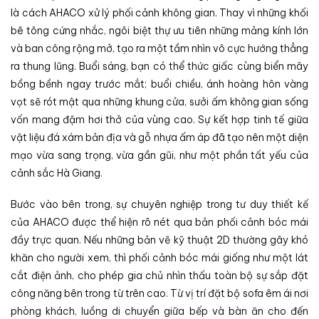
là cách AHACO xử lý phối cảnh không gian. Thay vì những khối
bê tông cứng nhắc, ngôi biệt thự ưu tiên những mảng kính lớn
và ban công rộng mở, tạo ra một tầm nhìn vô cực hướng thẳng
ra thung lũng. Buổi sáng, bạn có thể thức giấc cùng biển mây
bồng bềnh ngay trước mắt; buổi chiều, ánh hoàng hôn vàng
vọt sẽ rót mật qua những khung cửa, sưởi ấm không gian sống
vốn mang đậm hơi thở của vùng cao. Sự kết hợp tinh tế giữa
vật liệu đá xám bản địa và gỗ nhựa ấm áp đã tạo nên một diện
mạo vừa sang trọng, vừa gần gũi, như một phần tất yếu của
cảnh sắc Hà Giang.
Bước vào bên trong, sự chuyên nghiệp trong tư duy thiết kế
của AHACO được thể hiện rõ nét qua bản phối cảnh bóc mái
đầy trực quan. Nếu những bản vẽ kỹ thuật 2D thường gây khó
khăn cho người xem, thì phối cảnh bóc mái giống như một lát
cắt điện ảnh, cho phép gia chủ nhìn thấu toàn bộ sự sắp đặt
công năng bên trong từ trên cao. Từ vị trí đặt bộ sofa êm ái nơi
phòng khách, luồng di chuyển giữa bếp và bàn ăn cho đến