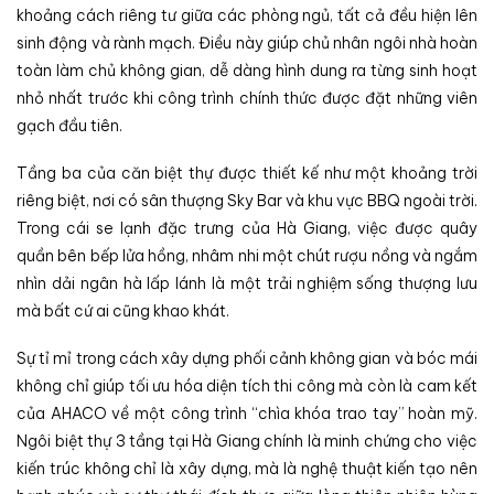
khoảng cách riêng tư giữa các phòng ngủ, tất cả đều hiện lên
sinh động và rành mạch. Điều này giúp chủ nhân ngôi nhà hoàn
toàn làm chủ không gian, dễ dàng hình dung ra từng sinh hoạt
nhỏ nhất trước khi công trình chính thức được đặt những viên
gạch đầu tiên.
Tầng ba của căn biệt thự được thiết kế như một khoảng trời
riêng biệt, nơi có sân thượng Sky Bar và khu vực BBQ ngoài trời.
Trong cái se lạnh đặc trưng của Hà Giang, việc được quây
quần bên bếp lửa hồng, nhâm nhi một chút rượu nồng và ngắm
nhìn dải ngân hà lấp lánh là một trải nghiệm sống thượng lưu
mà bất cứ ai cũng khao khát.
Sự tỉ mỉ trong cách xây dựng phối cảnh không gian và bóc mái
không chỉ giúp tối ưu hóa diện tích thi công mà còn là cam kết
của AHACO về một công trình “chìa khóa trao tay” hoàn mỹ.
Ngôi biệt thự 3 tầng tại Hà Giang chính là minh chứng cho việc
kiến trúc không chỉ là xây dựng, mà là nghệ thuật kiến tạo nên