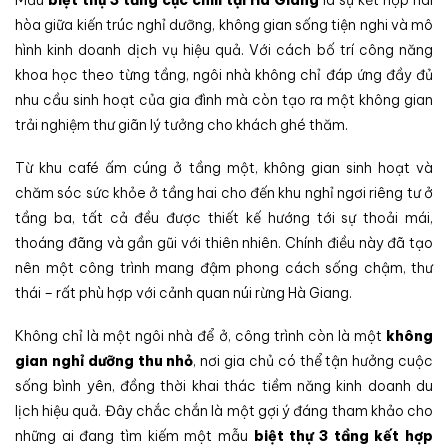
hòa giữa kiến trúc nghỉ dưỡng, không gian sống tiện nghi và mô
hình kinh doanh dịch vụ hiệu quả. Với cách bố trí công năng
khoa học theo từng tầng, ngôi nhà không chỉ đáp ứng đầy đủ
nhu cầu sinh hoạt của gia đình mà còn tạo ra một không gian
trải nghiệm thư giãn lý tưởng cho khách ghé thăm.
Từ khu café ấm cúng ở tầng một, không gian sinh hoạt và
chăm sóc sức khỏe ở tầng hai cho đến khu nghỉ ngơi riêng tư ở
tầng ba, tất cả đều được thiết kế hướng tới sự thoải mái,
thoáng đãng và gần gũi với thiên nhiên. Chính điều này đã tạo
nên một công trình mang đậm phong cách sống chậm, thư
thái – rất phù hợp với cảnh quan núi rừng Hà Giang.
Không chỉ là một ngôi nhà để ở, công trình còn là một
không
gian nghỉ dưỡng thu nhỏ
, nơi gia chủ có thể tận hưởng cuộc
sống bình yên, đồng thời khai thác tiềm năng kinh doanh du
lịch hiệu quả. Đây chắc chắn là một gợi ý đáng tham khảo cho
những ai đang tìm kiếm một mẫu
biệt thự 3 tầng kết hợp