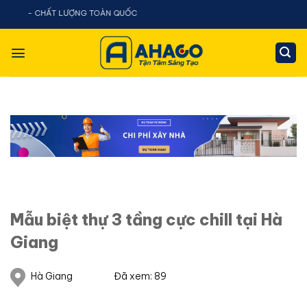
Chuyển
ƯỢNG TOÀN QUỐC
đến
nội
dung
Mẫu biệt thự 3 tầng cực chill tại Hà
Giang
Hà Giang
Đã xem: 89