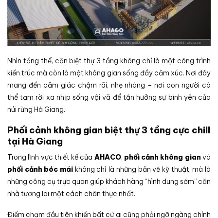
Nhìn tổng thể, căn biệt thự 3 tầng không chỉ là một công trình
kiến trúc mà còn là một không gian sống đầy cảm xúc. Nơi đây
mang đến cảm giác chậm rãi, nhẹ nhàng – nơi con người có
thể tạm rời xa nhịp sống vội vã để tận hưởng sự bình yên của
núi rừng Hà Giang.
Phối cảnh không gian biệt thự 3 tầng cực chill
tại Hà Giang
Trong lĩnh vực thiết kế của
AHACO
,
phối cảnh không gian
và
phối cảnh bóc mái
không chỉ là những bản vẽ kỹ thuật, mà là
những công cụ trực quan giúp khách hàng “hình dung sớm” căn
nhà tương lai một cách chân thực nhất.
Điểm chạm đầu tiên khiến bất cứ ai cũng phải ngỡ ngàng chính