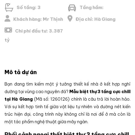
Số tầng: 3
Tầng hầm:
Khách hàng: Mr Thịnh
Địa chỉ: Hà Giang
Chi phí đầu tư: 3.387
tỷ
Mô tả dự án
Bạn đang tìm kiếm một ý tưởng thiết kế nhà ở kết hợp nghỉ
dưỡng tại vùng cao nguyên đá?
Mẫu biệt thự 3 tầng cực chill
tại Hà Giang
(Mã số: 1260126) chính là câu trả lời hoàn hảo.
Với sự kết hợp tinh tế giữa vật liệu tự nhiên và đường nét kiến
trúc hiện đại, công trình này không chỉ là nơi để ở mà còn là
một tác phẩm nghệ thuật giữa mây ngàn.
Phối cảnh ngoại thất biệt thự 3 tầng cực chill