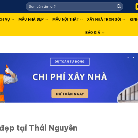
CH VỤ
MẪU NHÀ ĐẸP
MẪU NỘI THẤT
XÂY NHÀ TRỌN GÓI
KIN
BÁO GIÁ
 đẹp tại Thái Nguyên