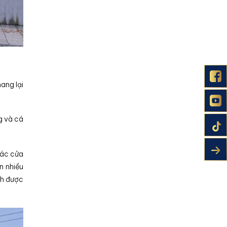
ang lại
g và cá
các cửa
n nhiều
nh được