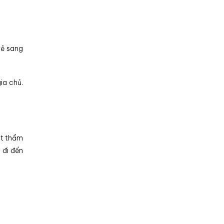
vẻ sang
ia chủ.
ặt thẩm
 đi đến