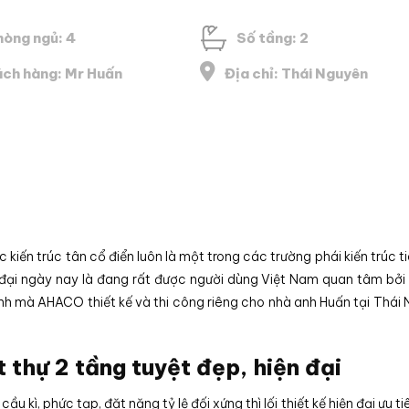
hòng ngủ: 4
Số tầng: 2
ch hàng: Mr Huấn
Địa chỉ: Thái Nguyên
 kiến trúc tân cổ điển luôn là một trong các trường phái kiến trúc t
ện đại ngày nay là đang rất được người dùng Việt Nam quan tâm bởi
trình mà AHACO thiết kế và thi công riêng cho nhà anh Huấn tại Thái
 thự 2 tầng tuyệt đẹp, hiện đại
cầu kì, phức tạp, đặt nặng tỷ lệ đối xứng thì lối thiết kế hiện đại ưu ti