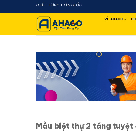
Chuyển
 - CHẤT LƯỢNG TOÀN QUỐC
đến
nội
VỀ AHACO
DỊ
dung
Mẫu biệt thự 2 tầng tuyệt