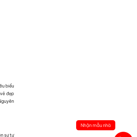
iêu biểu
 vẻ đẹp
 Nguyên
Nhận mẫu nhà
ên sự tự