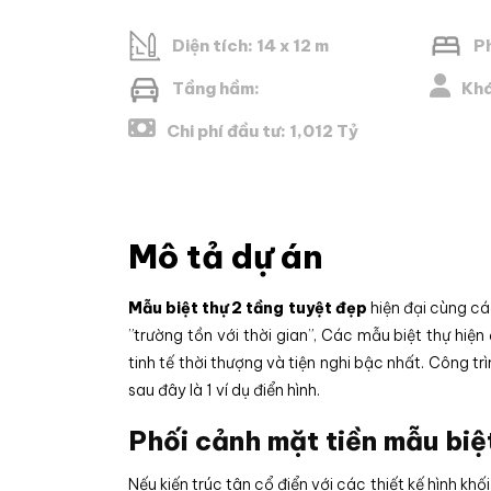
Diện tích: 14 x 12 m
P
Tầng hầm:
Khá
Chi phí đầu tư: 1,012 Tỷ
Mô tả dự án
Mẫu biệt thự 2 tầng tuyệt đẹp
hiện đại cùng các
”trường tồn với thời gian”, Các mẫu biệt thự hi
tinh tế thời thượng và tiện nghi bậc nhất. Công 
sau đây là 1 ví dụ điển hình.
Phối cảnh mặt tiền mẫu biệt
Nếu kiến trúc tân cổ điển với các thiết kế hình khối 