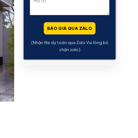
(Nhận file dự toán qua Zalo.Vui lòng bỏ
chặn zalo)