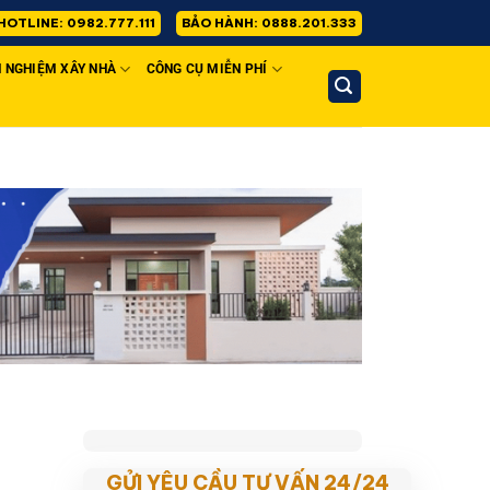
HOTLINE: 0982.777.111
BẢO HÀNH: 0888.201.333
H NGHIỆM XÂY NHÀ
CÔNG CỤ MIỄN PHÍ
GỬI YÊU CẦU TƯ VẤN 24/24