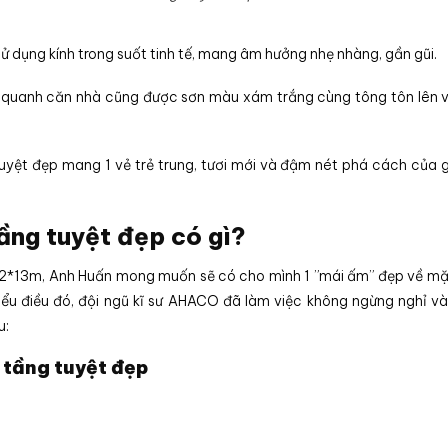
ử dụng kính trong suốt tinh tế, mang âm hưởng nhẹ nhàng, gần gũi.
 quanh căn nhà cũng được sơn màu xám trắng cùng tông tôn lên 
tuyệt đẹp mang 1 vẻ trẻ trung, tươi mới và đậm nét phá cách của g
ầng tuyệt đẹp có gì?
ng 12*13m, Anh Huấn mong muốn sẽ có cho mình 1 ”mái ấm” đẹp về m
ểu điều đó, đội ngũ kĩ sư AHACO đã làm việc không ngừng nghỉ và
u:
2 tầng tuyệt đẹp