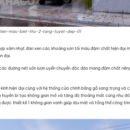
tien-mau-biet-thu-2-tang-tuyet-dep-01
hợp xám nhạt đan xen các khoảng sơn tối màu đậm chất hiện đại m
n đại.
i các đường nét uốn lượn uyển chuyển độc đáo mang đậm chất riên
kính hiện đại cùng với hệ thống cửa chính bằng gỗ sang trọng và 
n huyền bí tạo không gian mở và tăng độ thoáng mát cũng như đó
 được thiết kế 1 không gian xanh giúp dịu mát và tổng thể công trì