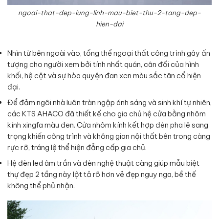
ngoai-that-dep-lung-linh-mau-biet-thu-2-tang-dep-
hien-dai
Nhìn từ bên ngoài vào, tổng thể ngoại thất công trình gây ấn
tượng cho người xem bởi tính nhất quán, cân đối của hình
khối, hệ cột và sự hòa quyện đan xen màu sắc tân cổ hiện
đại.
Để đảm ngôi nhà luôn tràn ngập ánh sáng và sinh khí tự nhiên,
các KTS AHACO đã thiết kế cho gia chủ hệ cửa bằng nhôm
kính xingfa màu đen. Cửa nhôm kính kết hợp đèn pha lê sang
trọng khiến công trình và không gian nội thất bên trong càng
rực rỡ, tráng lệ thể hiện đẳng cấp gia chủ.
Hệ đèn led âm trần và đèn nghệ thuật càng giúp mẫu biệt
thự đẹp 2 tầng này lột tả rõ hơn vẻ đẹp nguy nga, bề thế
không thể phủ nhận.