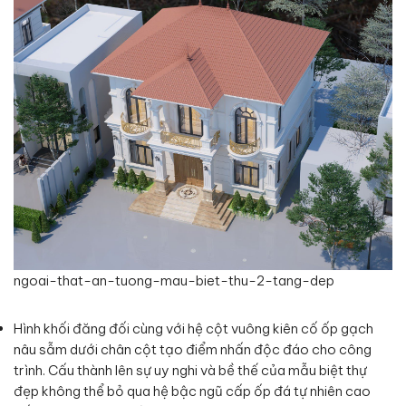
ngoai-that-an-tuong-mau-biet-thu-2-tang-dep
Hình khối đăng đối cùng với hệ cột vuông kiên cố ốp gạch
nâu sẫm dưới chân cột tạo điểm nhấn độc đáo cho công
trình. Cấu thành lên sự uy nghi và bề thế của mẫu biệt thự
đẹp không thể bỏ qua hệ bậc ngũ cấp ốp đá tự nhiên cao