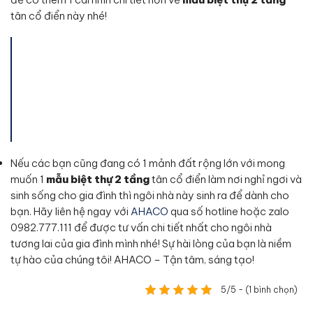
tân cổ điển này nhé!
Nếu các bạn cũng đang có 1 mảnh đất rộng lớn với mong
muốn 1
mẫu biệt thự 2 tầng
tân cổ điển
làm nơi nghỉ ngơi và
sinh sống cho gia đình thì ngôi nhà này sinh ra để dành cho
bạn. Hãy liên hệ ngay với
AHACO
qua số hotline hoặc zalo
0982.777.111 để được tư vấn chi tiết nhất cho ngôi nhà
tương lai của gia đình mình nhé! Sự hài lòng của bạn là niềm
tự hào của chúng tôi! AHACO – Tận tâm, sáng tạo!
5/5 - (1 bình chọn)