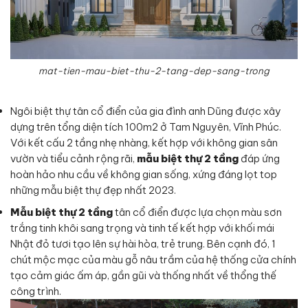
mat-tien-mau-biet-thu-2-tang-dep-sang-trong
Ngôi biệt thự tân cổ điển của gia đình anh Dũng được xây
dựng trên tổng diện tích 100m2 ở Tam Nguyên, Vĩnh Phúc.
Với kết cấu 2 tầng nhẹ nhàng, kết hợp với không gian sân
vườn và tiểu cảnh rộng rãi,
mẫu biệt thự 2 tầng
đáp ứng
hoàn hảo nhu cầu về không gian sống, xứng đáng lọt top
những mẫu biệt thự đẹp nhất 2023.
Mẫu biệt thự 2 tầng
tân cổ điển được lựa chọn màu sơn
trắng tinh khôi sang trọng và tinh tế kết hợp với khối mái
Nhật đỏ tươi tạo lên sự hài hòa, trẻ trung. Bên cạnh đó, 1
chút mộc mạc của màu gỗ nâu trầm của hệ thống cửa chính
tạo cảm giác ấm áp, gần gũi và thống nhất về thổng thế
công trình.