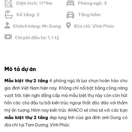
Diện tích: 11*9m
Phòng ngủ: 3
Số tầng: 2
Tầng hầm:
Khách hàng: Mr Dung
Địa chỉ: Vĩnh Phúc
Chi phí đầu tư: 1,1 tỷ
Mô tả dự án
Mẫu biệt thự 2 tầng
4 phòng ngủ là lựa chọn hoàn hảo cho
gia đình Việt Nam hiện nay. Không chỉ nổi bật bằng công năng
vượt trôi, tiện nghi đẳng cấp mà mẫu biệt thự này còn còn hút
hồn các chủ đầu tư bởi kiến trúc ngoại thất độc đáo với thẩm
mỹ ấn tượng. Hôm nay kiến trúc AHACO sẽ chia sẻ với các bạn
mẫu biệt thự 2 tầng
đẹp lung linh của gia đình anh Dung có
địa chỉ tại Tam Dương, Vĩnh Phúc.