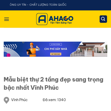
Chuyển
 UY TÍN - CHẤT LƯỢNG TOÀN QUỐC
đến
nội
dung
Mẫu biệt thự 2 tầng đẹp sang trọng
bậc nhất Vĩnh Phúc
Vĩnh Phúc
Đã xem: 1340