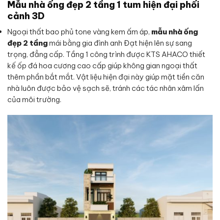
Mẫu nhà ống đẹp 2 tầng 1 tum hiện đại phối
cảnh 3D
Ngoại thất bao phủ tone vàng kem ấm áp,
mẫu nhà ống
đẹp 2 tầng
mái bằng gia đình anh Đạt hiện lên sự sang
trọng, đẳng cấp. Tầng 1 công trình được KTS AHACO thiết
kế ốp đá hoa cương cao cấp giúp không gian ngoại thất
thêm phần bắt mắt. Vật liệu hiện đại này giúp mặt tiền căn
nhà luôn được bảo vệ sạch sẽ, tránh các tác nhân xâm lấn
của môi trường.