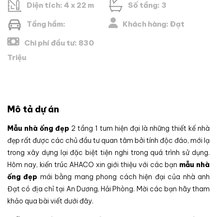
Diện tích: 4 x 22 m
Số tầng: 3
Tầng hầm:
Khách hàng: Đạt
Chi phí đầu tư: 830
Triệu
Mô tả dự án
Mẫu nhà ống đẹp
2 tầng 1 tum hiện đại là những thiết kế nhà
đẹp rất được các chủ đầu tư quan tâm bởi tính độc đáo, mới lạ
trong xây dựng lại đặc biệt tiện nghi trong quá trình sử dụng.
Hôm nay, kiến trúc AHACO xin giới thiệu với các bạn
mẫu nhà
ống đẹp
mái bằng mang phong cách hiện đại của nhà anh
Đạt có địa chỉ tại An Dương, Hải Phòng. Mời các bạn hãy tham
khảo qua bài viết dưới đây.