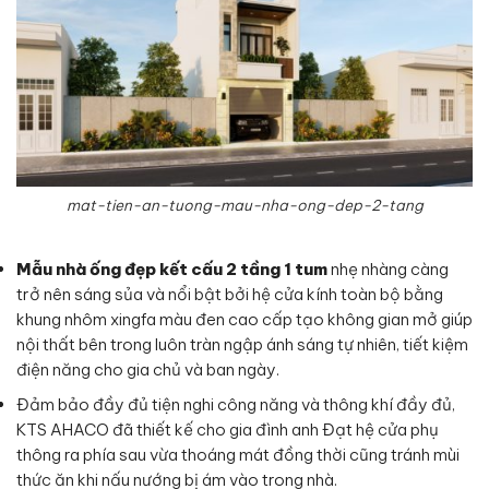
mat-tien-an-tuong-mau-nha-ong-dep-2-tang
Mẫu nhà ống đẹp kết cấu 2 tầng 1 tum
nhẹ nhàng càng
trở nên sáng sủa và nổi bật bởi hệ cửa kính toàn bộ bằng
khung nhôm xingfa màu đen cao cấp tạo không gian mở giúp
nội thất bên trong luôn tràn ngập ánh sáng tự nhiên, tiết kiệm
điện năng cho gia chủ và ban ngày.
Đảm bảo đầy đủ tiện nghi công năng và thông khí đầy đủ,
KTS AHACO đã thiết kế cho gia đình anh Đạt hệ cửa phụ
thông ra phía sau vừa thoáng mát đồng thời cũng tránh mùi
thức ăn khi nấu nướng bị ám vào trong nhà.