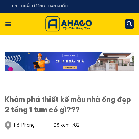
Chuyển
N - CHẤT LƯỢNG TOÀN QUỐC
đến
nội
dung
Khám phá thiết kế mẫu nhà ống đẹp
2 tầng 1 tum có gì???
Hải Phòng
Đã xem: 782