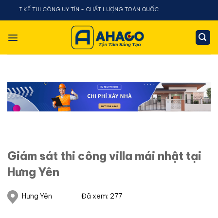
Chuyển
Ế THI CÔNG UY TÍN - CHẤT LƯỢNG TOÀN QUỐC
đến
nội
dung
Giám sát thi công villa mái nhật tại
Hưng Yên
Hưng Yên
Đã xem: 277