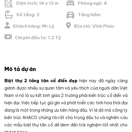
Diện tích: 14 x 12 m
Phòng ngủ: 4
Số tầng: 2
Tầng hầm:
Khách hàng: Mr Lý
Địa chỉ: Vĩnh Phúc
Chi phí đầu tư: 1,2 Tỷ
Mô tả dự án
Biệt thự 2 tầng tân cổ điển đẹp
hiện nay đã ngày càng
giành được nhiều sự quan tâm và yêu thích của người dân Việt
Nam vì nó là sự kết tinh giữa 2 trường phái kiến trúc cổ điển và
hiện đại. Việc tiếp tục giữ gìn và phát triển các tinh hoa thời đại
đang là một trong những ưu tiên hàng đầu. Vì lẽ đó mà công ty
kiến trúc AHACO chúng tôi rất chú trọng đầu tư và nghiên cứu
các mẫu biệt thự tân cổ để đem đến trải nghiệm tốt nhất cho