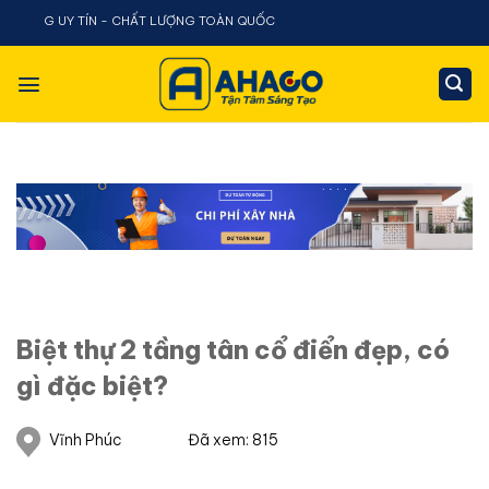
Chuyển
 UY TÍN - CHẤT LƯỢNG TOÀN QUỐC
đến
nội
dung
Biệt thự 2 tầng tân cổ điển đẹp, có
gì đặc biệt?
Vĩnh Phúc
Đã xem: 815