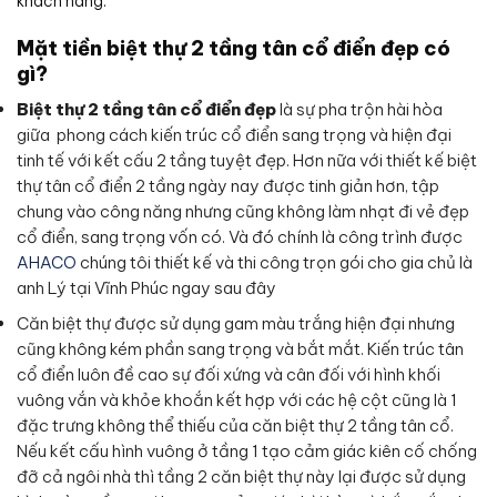
khách hàng.
Mặt tiền biệt thự 2 tầng tân cổ điển đẹp có
gì?
Biệt thự 2 tầng tân cổ điển đẹp
là sự pha trộn hài hòa
giữa phong cách kiến trúc cổ điển sang trọng và hiện đại
tinh tế với kết cấu 2 tầng tuyệt đẹp. Hơn nữa với thiết kế biệt
thự tân cổ điển 2 tầng ngày nay được tinh giản hơn, tập
chung vào công năng nhưng cũng không làm nhạt đi vẻ đẹp
cổ điển, sang trọng vốn có. Và đó chính là công trình được
AHACO
chúng tôi thiết kế và thi công trọn gói cho gia chủ là
anh Lý tại Vĩnh Phúc ngay sau đây
Căn biệt thự được sử dụng gam màu trắng hiện đại nhưng
cũng không kém phần sang trọng và bắt mắt. Kiến trúc tân
cổ điển luôn đề cao sự đối xứng và cân đối với hình khối
vuông vắn và khỏe khoắn kết hợp với các hệ cột cũng là 1
đặc trưng không thể thiếu của căn biệt thự 2 tầng tân cổ.
Nếu kết cấu hình vuông ở tầng 1 tạo cảm giác kiên cố chống
đỡ cả ngôi nhà thì tầng 2 căn biệt thự này lại được sử dụng