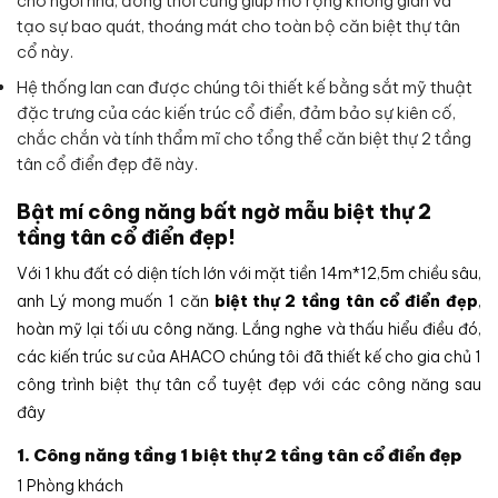
cho ngôi nhà, đồng thời cũng giúp mở rộng không gian và
tạo sự bao quát, thoáng mát cho toàn bộ căn biệt thự tân
cổ này.
Hệ thống lan can được chúng tôi thiết kế bằng sắt mỹ thuật
đặc trưng của các kiến trúc cổ điển, đảm bảo sự kiên cố,
chắc chắn và tính thẩm mĩ cho tổng thể căn biệt thự 2 tầng
tân cổ điển đẹp đẽ này.
Bật mí công năng bất ngờ mẫu biệt thự 2
tầng tân cổ điển đẹp!
Với 1 khu đất có diện tích lớn với mặt tiền 14m*12,5m chiều sâu,
anh Lý mong muốn 1 căn
biệt thự 2 tầng tân cổ điển đẹp
,
hoàn mỹ lại tối ưu công năng. Lắng nghe và thấu hiểu điều đó,
các kiến trúc sư của AHACO chúng tôi đã thiết kế cho gia chủ 1
công trình biệt thự tân cổ tuyệt đẹp với các công năng sau
đây
1. Công năng tầng 1 biệt thự 2 tầng tân cổ điển đẹp
1 Phòng khách