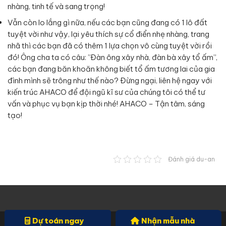
nhàng, tinh tế và sang trọng!
Vẫn còn lo lắng gì nữa, nếu các bạn cũng đang có 1 lô đất
tuyệt vời như vậy, lại yêu thích sự cổ điển nhẹ nhàng, trang
nhã thì các bạn đã có thêm 1 lựa chọn vô cùng tuyệt vời rồi
đó! Ông cha ta có câu: ”Đàn ông xây nhà, đàn bà xây tổ ấm”,
các bạn đang băn khoăn không biết tổ ấm tương lai của gia
đình mình sẽ trông như thế nào? Đừng ngại, liên hệ ngay với
kiến trúc AHACO để đội ngũ kĩ sư của chúng tôi có thể tư
vấn và phục vụ bạn kịp thời nhé! AHACO – Tận tâm, sáng
tạo!
Đánh giá du-an
Dự toán ngay
Nhận mẫu nhà