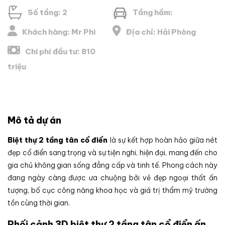
Số tầng: 2
Tầng hầm:
Khách hàng: Mr Phi
Địa chỉ: Hải Phòng
Chi phí đầu tư: 810
triệu
Mô tả dự án
Biệt thự 2 tầng tân cổ điển
là sự kết hợp hoàn hảo giữa nét
đẹp cổ điển sang trọng và sự tiện nghi, hiện đại, mang đến cho
gia chủ không gian sống đẳng cấp và tinh tế. Phong cách này
đang ngày càng được ưa chuộng bởi vẻ đẹp ngoại thất ấn
tượng, bố cục công năng khoa học và giá trị thẩm mỹ trường
tồn cùng thời gian.
Phối cảnh 3D biệt thự 2 tầng tân cổ điển ấn