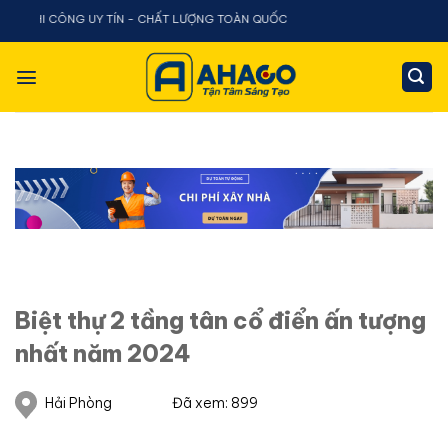
Chuyển
 CÔNG UY TÍN - CHẤT LƯỢNG TOÀN QUỐC
đến
nội
dung
Biệt thự 2 tầng tân cổ điển ấn tượng
nhất năm 2024
Hải Phòng
Đã xem: 899