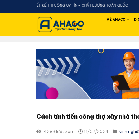
Chuyển
THIẾT KẾ THI CÔNG UY TÍN - CHẤT LƯỢNG TOÀN QUỐC
đến
nội
VỀ AHACO
DỊ
dung
Cách tính tiền công thợ xây nhà t
4289 lượt xem
11/07/2024
Kinh nghi