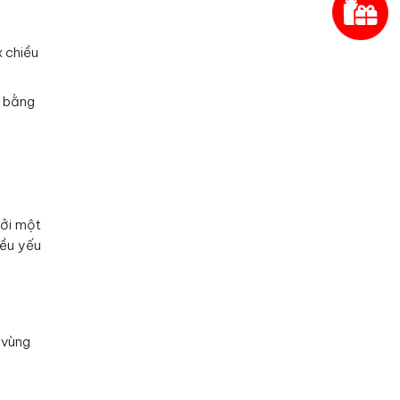
x chiều
h bằng
bởi một
iều yếu
 vùng