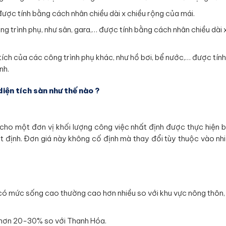
 được tính bằng cách nhân chiều dài x chiều rộng của mái.
ông trình phụ, như sân, gara,… được tính bằng cách nhân chiều dài 
 tích của các công trình phụ khác, như hồ bơi, bể nước,… được tín
nh.
diện tích sàn như thế nào ?
 cho một đơn vị khối lượng công việc nhất định được thực hiện 
t định. Đơn giá này không cố định mà thay đổi tùy thuộc vào nh
c có mức sống cao thường cao hơn nhiều so với khu vực nông thôn,
o hơn 20-30% so với Thanh Hóa.