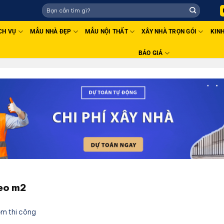
CH VỤ
MẪU NHÀ ĐẸP
MẪU NỘI THẤT
XÂY NHÀ TRỌN GÓI
KIN
BÁO GIÁ
heo m2
ệm thi công