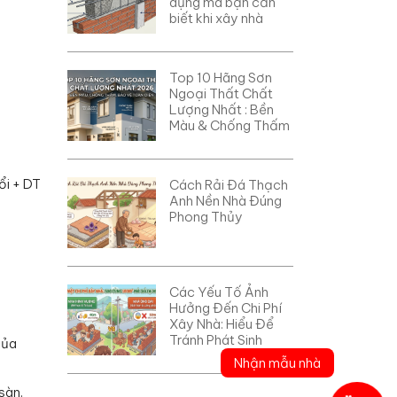
dụng mà bạn cần
biết khi xây nhà
Top 10 Hãng Sơn
Ngoại Thất Chất
Lượng Nhất : Bền
Màu & Chống Thấm
ổi + DT
Cách Rải Đá Thạch
Anh Nền Nhà Đúng
Phong Thủy
Các Yếu Tố Ảnh
Hưởng Đến Chi Phí
Xây Nhà: Hiểu Để
Tránh Phát Sinh
của
Nhận mẫu nhà
sàn.