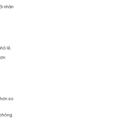
ới nhân
hỏ lẻ.
đơn
 hơn so
 phòng.