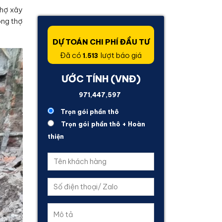
thợ xây
ông thợ
DỰ TOÁN CHI PHÍ ĐẦU TƯ
Đã có
lượt báo giá
1.513
ƯỚC TÍNH (VNĐ)
3,665,253,249
Trọn gói phần thô
Trọn gói phần thô + Hoàn
thiện