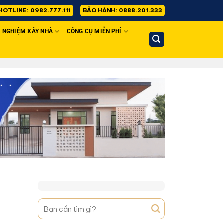
HOTLINE: 0982.777.111
BẢO HÀNH: 0888.201.333
H NGHIỆM XÂY NHÀ
CÔNG CỤ MIỄN PHÍ