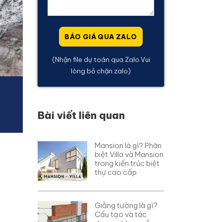
(Nhận file dự toán qua Zalo.Vui
lòng bỏ chặn zalo)
Bài viết liên quan
Mansion là gì? Phân
biệt Villa và Mansion
trong kiến trúc biệt
thự cao cấp
Giằng tường là gì?
Cấu tạo và tác