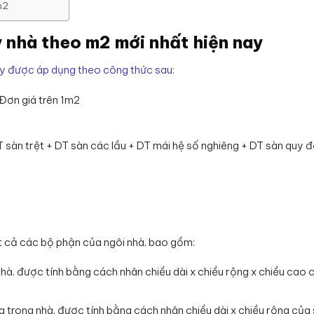
m2
y nhà theo m2 mới nhất hiện nay
ay được áp dụng theo công thức sau:
 Đơn giá trên 1m2
 sàn trệt + DT sàn các lầu + DT mái hệ số nghiêng + DT sàn quy đ
ất cả các bộ phận của ngôi nhà, bao gồm:
hà, được tính bằng cách nhân chiều dài x chiều rộng x chiều cao 
ng trong nhà, được tính bằng cách nhân chiều dài x chiều rộng của 