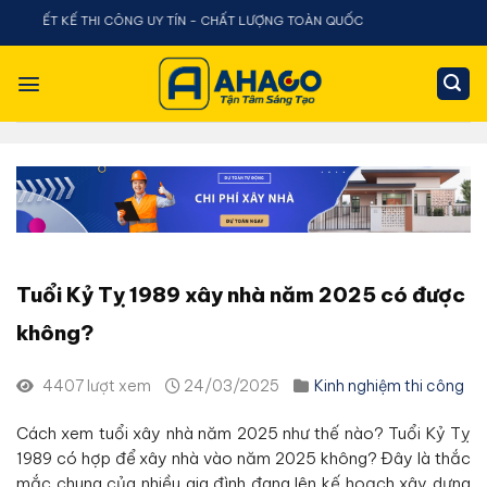
Chuyển
Ế THI CÔNG UY TÍN - CHẤT LƯỢNG TOÀN QUỐC
đến
nội
dung
Tuổi Kỷ Tỵ 1989 xây nhà năm 2025 có được
không?
4407 lượt xem
24/03/2025
Kinh nghiệm thi công
Cách xem tuổi xây nhà năm 2025 như thế nào? Tuổi Kỷ Tỵ
1989 có hợp để xây nhà vào năm 2025 không? Đây là thắc
mắc chung của nhiều gia đình đang lên kế hoạch xây dựng