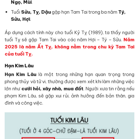
Ngọ, Mùi
.
Tuổi
Sửu, Tỵ, Dậu
gặp hạn Tam Tai trong ba năm
Tý,
Sửu, Hợi
.
Áp dụng cách tính này cho tuổi Kỷ Tỵ (1989), ta thấy người
tuổi Tỵ sẽ gặp Tam Tai vào các năm Hợi – Tý – Sửu.
Năm
2025 là năm Ất Tỵ, không nằm trong chu kỳ Tam Tai
của tuổi Tỵ.
Hạn Kim Lâu
Hạn Kim Lâu
là một trong những hạn quan trọng trong
phong thủy và tử vi, thường được xem xét khi làm những việc
lớn như
cưới hỏi, xây nhà, mua đất
. Người xưa tin rằng nếu
phạm Kim Lâu, sẽ gặp xui rủi, ảnh hưởng đến bản thân, gia
đình và công việc.