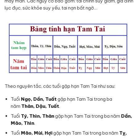
may mắn. Các nguy cơ bao gồm: tài chính suy giảm, gia đình
lục đục, sức khỏe suy yếu, tai nạn bất ngờ…
Theo nguyên tắc, các tuổi gặp hạn Tam Tai như sau:
Tuổi
Ngọ, Dần, Tuất
gặp hạn Tam Tai trong ba
năm
Thân, Dậu, Tuất
.
Tuổi
Tý, Thìn, Thân
gặp hạn Tam Tai trong ba năm
Dần,
Mão, Thìn
.
Tuổi
Mão, Mùi, Hợi
gặp hạn Tam Tai trong ba năm
Tỵ,