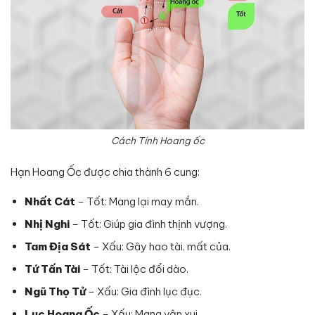
Cách Tính Hoang ốc
Hạn Hoang Ốc được chia thành 6 cung:
Nhất Cát
– Tốt: Mang lại may mắn.
Nhị Nghi
– Tốt: Giúp gia đình thịnh vượng.
Tam Địa Sát
– Xấu: Gây hao tài, mất của.
Tứ Tấn Tài
– Tốt: Tài lộc đổi dào.
Ngũ Thọ Tử
– Xấu: Gia đình lục đục.
Lục Hoang Ốc
– Xấu: Mang vận xui.