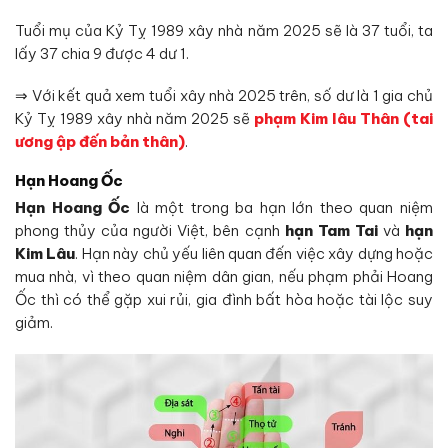
Tuổi mụ của Kỷ Tỵ 1989 xây nhà năm 2025 sẽ là 37 tuổi, ta
lấy 37 chia 9 được 4 dư 1.
⇒ Với kết quả xem tuổi xây nhà 2025 trên, số dư là 1 gia chủ
Kỷ Tỵ 1989 xây nhà năm 2025 sẽ
phạm Kim lâu Thân (tai
ương ập đến bản thân)
.
Hạn Hoang Ốc
Hạn Hoang Ốc
là một trong ba hạn lớn theo quan niệm
phong thủy của người Việt, bên cạnh
hạn Tam Tai
và
hạn
Kim Lâu
. Hạn này chủ yếu liên quan đến việc xây dựng hoặc
mua nhà, vì theo quan niệm dân gian, nếu phạm phải Hoang
Ốc thì có thể gặp xui rủi, gia đình bất hòa hoặc tài lộc suy
giảm.