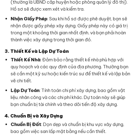
(thường là UBND cấp huyện hoặc phòng quản lý đô thị).
Hồ sơ sẽ được xem xét và kiểm tra.
Nhận Giấy Phép
: Sau khi hồ sơ được phê duyệt, bạn sẽ
nhận được giấy phép xây dựng. Giấy phép này có giá trị
trong một khoảng thời gian nhất định, và bạn phải hoàn
thành việc xây dựng trong thời gian đó.
3.
Thiết Kế và Lập Dự Toán
Thiết Kế Nhà
: Đảm bảo rằng thiết kế nhà phù hợp với
quy hoạch và các quy định của địa phương. Thường bạn
sẽ cần một kỹ sư hoặc kiến trúc sư để thiết kế và lập bản
vẽ chi tiết.
Lập Dự Toán
: Tính toán chi phí xây dựng, bao gồm vật
liệu, nhân công và các chi phí khác. Dự toán này sẽ giúp
bạn chuẩn bị tài chính và theo dõi tiến độ xây dựng.
4.
Chuẩn Bị và Xây Dựng
Chuẩn Bị Đất
: Dọn dẹp và chuẩn bị khu vực xây dựng,
bao gồm việc san lấp mặt bằng nếu cần thiết.