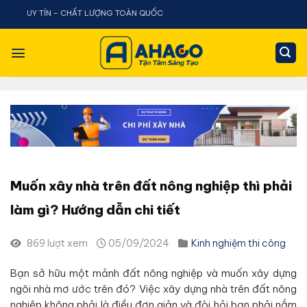
Chuyển
N - CHẤT LƯỢNG TOÀN QUỐC
đến
nội
dung
Muốn xây nhà trên đất nông nghiệp thì phải
làm gì? Hướng dẫn chi tiết
869 lượt xem
05/09/2024
Kinh nghiệm thi công
Bạn sở hữu một mảnh đất nông nghiệp và muốn xây dựng
ngôi nhà mơ ước trên đó? Việc xây dựng nhà trên đất nông
nghiệp không phải là điều đơn giản và đòi hỏi bạn phải nắm