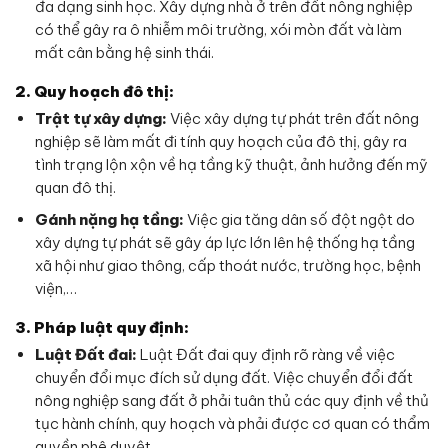
đa dạng sinh học. Xây dựng nhà ở trên đất nông nghiệp
có thể gây ra ô nhiễm môi trường, xói mòn đất và làm
mất cân bằng hệ sinh thái.
2. Quy hoạch đô thị:
Trật tự xây dựng:
Việc xây dựng tự phát trên đất nông
nghiệp sẽ làm mất đi tính quy hoạch của đô thị, gây ra
tình trạng lộn xộn về hạ tầng kỹ thuật, ảnh hưởng đến mỹ
quan đô thị.
Gánh nặng hạ tầng:
Việc gia tăng dân số đột ngột do
xây dựng tự phát sẽ gây áp lực lớn lên hệ thống hạ tầng
xã hội như giao thông, cấp thoát nước, trường học, bệnh
viện,…
3. Pháp luật quy định:
Luật Đất đai:
Luật Đất đai quy định rõ ràng về việc
chuyển đổi mục đích sử dụng đất. Việc chuyển đổi đất
nông nghiệp sang đất ở phải tuân thủ các quy định về thủ
tục hành chính, quy hoạch và phải được cơ quan có thẩm
quyền phê duyệt.