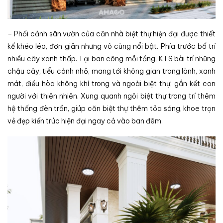
– Phối cảnh sân vườn của căn nhà biệt thự hiện đại được thiết
kế khéo léo, đơn giản nhưng vô cùng nổi bật. Phía trước bố trí
nhiều cây xanh thấp. Tại ban công mỗi tầng, KTS bài trí những
chậu cây, tiểu cảnh nhỏ, mang tới không gian trong lành, xanh
mát, điều hòa không khí trong và ngoài biệt thự, gắn kết con
người với thiên nhiên. Xung quanh ngôi biệt thự trang trí thêm
hệ thống đèn trần, giúp căn biệt thự thêm tỏa sáng, khoe trọn
vẻ đẹp kiến trúc hiện đại ngay cả vào ban đêm.