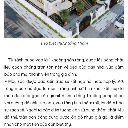
siêu biệt thự 2 tầng 1 hầm
– Từ sảnh bước vào là 1 khoảng sân rộng, được lát bằng chất
liệu gạch chống trơn tôn nên vẻ đẹp của căn nhà, vừa đảm
bảo cho mọi thành viên trong gia đình.
– Màu sắc được các kiến trúc sư kết hợp hài hòa, hợp lý. Với
tông màu chủ đạo là màu trắng tinh sứ tinh khôi, kết hợp là
màu đen của gạch ốp granit ở sảnh tầng 1 không bong chóc
với cường độ chịu lực cao, vừa tăng tính thẩm mỹ, lại đảm bảo
sự sạch sẽ. Ngoài ra các diện tường còn sử dụng thêm chất liệu
đá thẻ, trần ban công cũng được ốp gỗ nhựa giả gỗ, là điểm
nhấn cho mặt tiền của căn biệt thự.