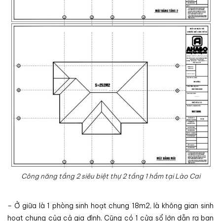
Công năng tầng 2 siêu biệt thự 2 tầng 1 hầm tại Lào Cai
– Ở giữa là 1 phòng sinh hoạt chung 18m2, là không gian sinh
hoạt chung của cả gia đình. Cũng có 1 cửa sổ lớn dẫn ra ban