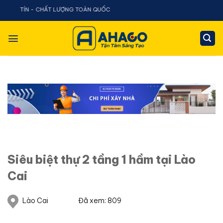
Chuyển
 CHẤT LƯỢNG TOÀN QUỐC
đến
nội
dung
Siêu biệt thự 2 tầng 1 hầm tại Lào
Cai
Lào Cai
Đã xem: 809