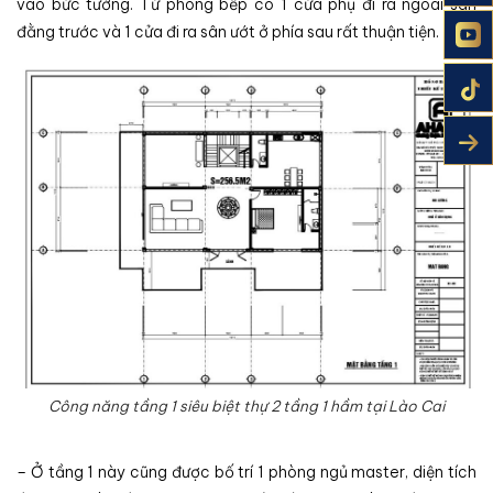
vào bức tường. Từ phòng bếp có 1 cửa phụ đi ra ngoài sân
đằng trước và 1 cửa đi ra sân ướt ở phía sau rất thuận tiện.
Công năng tầng 1 siêu biệt thự 2 tầng 1 hầm tại Lào Cai
– Ở tầng 1 này cũng được bố trí 1 phòng ngủ master, diện tích