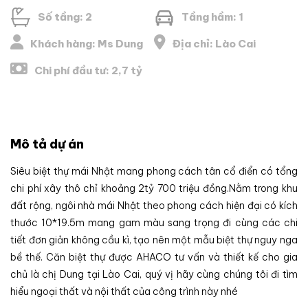
Số tầng: 2
Tầng hầm: 1
Khách hàng: Ms Dung
Địa chỉ: Lào Cai
Chi phí đầu tư: 2,7 tỷ
Mô tả dự án
Siêu biệt thự mái Nhật mang phong cách tân cổ điển có tổng
chi phí xây thô chỉ khoảng 2tỷ 700 triệu đồng.Nằm trong khu
đất rộng, ngôi nhà mái Nhật theo phong cách hiện đại có kích
thước 10*19.5m mang gam màu sang trọng đi cùng các chi
tiết đơn giản không cầu kì, tạo nên một mẫu biệt thự nguy nga
bề thế. Căn biệt thự được AHACO tư vấn và thiết kế cho gia
chủ là chị Dung tại Lào Cai, quý vị hãy cùng chúng tôi đi tìm
hiểu ngoại thất và nội thất của công trình này nhé