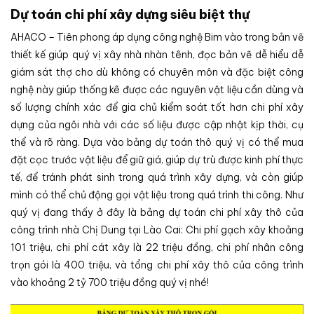
Dự toán chi phí xây dựng siêu biệt thự
AHACO – Tiên phong áp dụng công nghệ Bim vào trong bản vẽ
thiết kế giúp quý vị xây nhà nhàn tênh, đọc bản vẽ dễ hiểu dễ
giám sát thợ cho dù không có chuyên môn và đặc biệt công
nghệ này giúp thống kê được các nguyên vật liệu cần dùng và
số lượng chính xác để gia chủ kiểm soát tốt hơn chi phí xây
dựng của ngôi nhà với các số liệu được cập nhật kịp thời, cụ
thể và rõ ràng. Dựa vào bảng dự toán thô quý vị có thể mua
đặt cọc trước vật liệu để giữ giá, giúp dự trù được kinh phí thực
tế, để tránh phát sinh trong quá trình xây dựng, và còn giúp
mình có thể chủ động gọi vật liệu trong quá trình thi công. Như
quý vị đang thấy ở đây là bảng dự toán chi phí xây thô của
công trình nhà Chị Dung tại Lào Cai: Chi phí gạch xây khoảng
101 triệu, chi phí cát xây là 22 triệu đồng, chi phí nhân công
trọn gói là 400 triệu, và tổng chi phí xây thô của công trình
vào khoảng 2 tỷ 700 triệu đồng quý vị nhé!