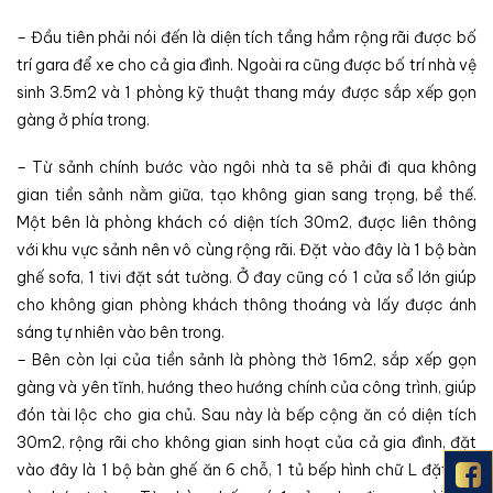
– Đầu tiên phải nói đến là diện tích tầng hầm rộng rãi được bố
trí gara để xe cho cả gia đình. Ngoài ra cũng được bố trí nhà vệ
sinh 3.5m2 và 1 phòng kỹ thuật thang máy được sắp xếp gọn
gàng ở phía trong.
– Từ sảnh chính bước vào ngôi nhà ta sẽ phải đi qua không
gian tiền sảnh nằm giữa, tạo không gian sang trọng, bề thế.
Một bên là phòng khách có diện tích 30m2, được liên thông
với khu vực sảnh nên vô cùng rộng rãi. Đặt vào đây là 1 bộ bàn
ghế sofa, 1 tivi đặt sát tường. Ở đay cũng có 1 cửa sổ lớn giúp
cho không gian phòng khách thông thoáng và lấy được ánh
sáng tự nhiên vào bên trong.
– Bên còn lại của tiền sảnh là phòng thờ 16m2, sắp xếp gọn
gàng và yên tĩnh, hướng theo hướng chính của công trình, giúp
đón tài lộc cho gia chủ. Sau này là bếp cộng ăn có diện tích
30m2, rộng rãi cho không gian sinh hoạt của cả gia đình, đặt
vào đây là 1 bộ bàn ghế ăn 6 chỗ, 1 tủ bếp hình chữ L đặt sát