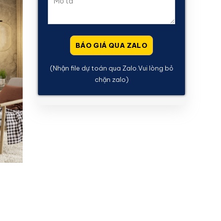
(Nhận file dự toán qua Zalo.Vui lòng bỏ
chặn zalo)