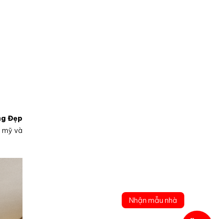
ng Đẹp
m mỹ và
Nhận mẫu nhà