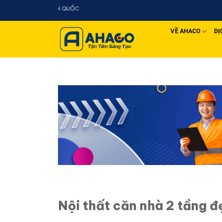
Chuyển
AHACO - THIẾT KẾ TH
đến
nội
VỀ AHACO
DỊ
dung
Nội thất căn nhà 2 tầng đ