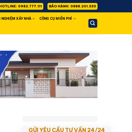
HOTLINE: 0982.777.111
BẢO HÀNH: 0888.201.333
H NGHIỆM XÂY NHÀ
CÔNG CỤ MIỄN PHÍ
GỬI YÊU CẦU TƯ VẤN 24/24