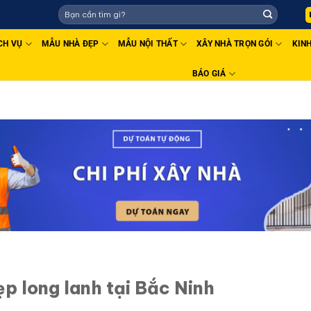
I CÔNG UY TÍN - CHẤT LƯỢNG TOÀN QUỐC
CH VỤ
MẪU NHÀ ĐẸP
MẪU NỘI THẤT
XÂY NHÀ TRỌN GÓI
KIN
BÁO GIÁ
ẹp long lanh tại Bắc Ninh