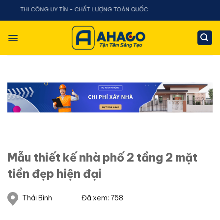
Chuyển
 THI CÔNG UY TÍN - CHẤT LƯỢNG TOÀN QUỐC
đến
nội
dung
Mẫu thiết kế nhà phố 2 tầng 2 mặt
tiền đẹp hiện đại
Thái Bình
Đã xem: 758