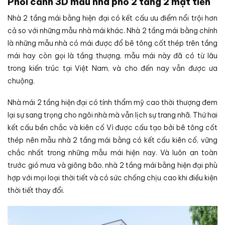
Phối cảnh 3D mẫu nhà phố 2 tầng 2 mặt tiền
Nhà 2 tầng mái bằng hiện đại có kết cấu ưu điểm nổi trội hơn
cả so với những mẫu nhà mái khác. Nhà 2 tầng mái bằng chính
là những mẫu nhà có mái được đổ bê tông cốt thép trên tầng
mái hay còn gọi là tầng thượng, mẫu mái này đã có từ lâu
trong kiến trúc tại Việt Nam, và cho đến nay vẫn được ưa
chuộng.
Nhà mái 2 tầng hiện đại có tính thẩm mỹ cao thời thượng đem
lại sự sang trọng cho ngôi nhà mà vẫn lịch sự trang nhã. Thứ hai
kết cấu bền chắc và kiên cố Vì được cấu tạo bởi bê tông cốt
thép nên mẫu nhà 2 tầng mái bằng có kết cấu kiên cố, vững
chắc nhất trong những mẫu mái hiện nay. Và luôn an toàn
trước gió mưa và giông bão, nhà 2 tầng mái bằng hiện đại phù
hợp với mọi loại thời tiết và có sức chống chịu cao khi điều kiện
thời tiết thay đổi.