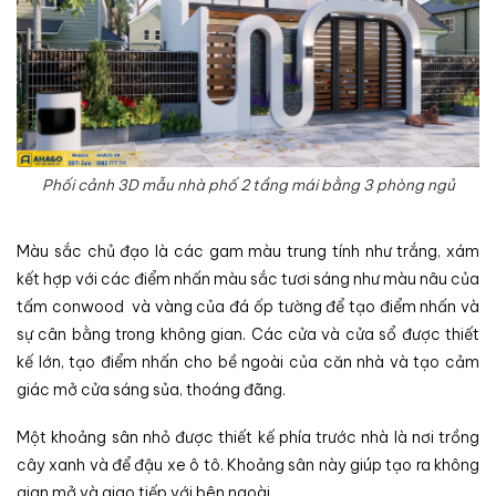
Phối cảnh 3D mẫu nhà phố 2 tầng mái bằng 3 phòng ngủ
Màu sắc chủ đạo là các gam màu trung tính như trắng, xám
kết hợp với các điểm nhấn màu sắc tươi sáng như màu nâu của
tấm conwood và vàng của đá ốp tường để tạo điểm nhấn và
sự cân bằng trong không gian. Các cửa và cửa sổ được thiết
kế lớn, tạo điểm nhấn cho bề ngoài của căn nhà và tạo cảm
giác mở cửa sáng sủa, thoáng đãng.
Một khoảng sân nhỏ được thiết kế phía trước nhà là nơi trồng
cây xanh và để đậu xe ô tô. Khoảng sân này giúp tạo ra không
gian mở và giao tiếp với bên ngoài.