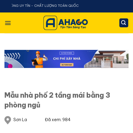
Chuyển
CÔNG UY TÍN - CHẤT LƯỢNG TOÀN QUỐC
đến
nội
dung
Mẫu nhà phố 2 tầng mái bằng 3
phòng ngủ
Sơn La
Đã xem: 984