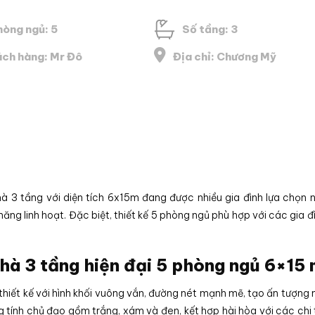
hòng ngủ: 5
Số tầng: 3
ch hàng: Mr Đô
Địa chỉ: Chương Mỹ
à 3 tầng với diện tích 6x15m đang được nhiều gia đình lựa chọn 
năng linh hoạt. Đặc biệt, thiết kế 5 phòng ngủ phù hợp với các gia đ
hà 3 tầng hiện đại 5 phòng ngủ 6×15 
hiết kế với hình khối vuông vắn, đường nét mạnh mẽ, tạo ấn tượng 
g tính chủ đạo gồm trắng, xám và đen, kết hợp hài hòa với các chi t