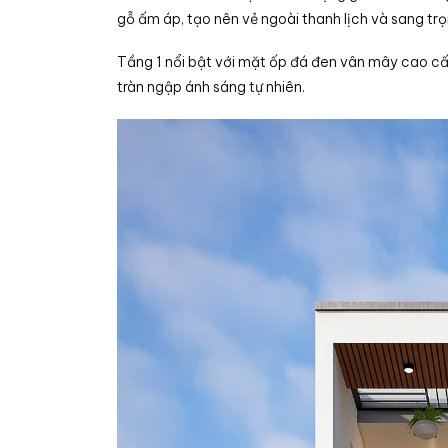
gỗ ấm áp, tạo nên vẻ ngoài thanh lịch và sang trọ
Tầng 1 nổi bật với mặt ốp đá đen vân mây cao cấp
tràn ngập ánh sáng tự nhiên.