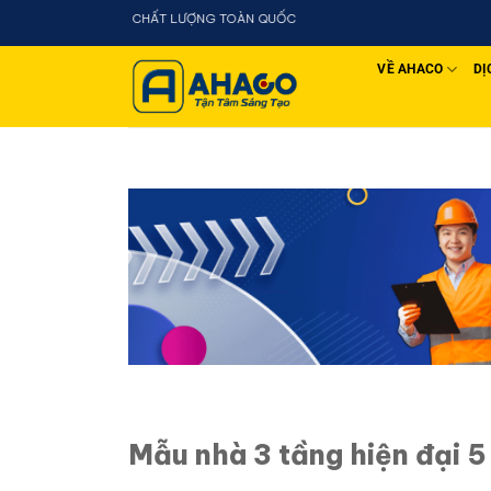
Chuyển
- CHẤT LƯỢNG TOÀN QUỐC
đến
nội
VỀ AHACO
DỊ
dung
Mẫu nhà 3 tầng hiện đại 