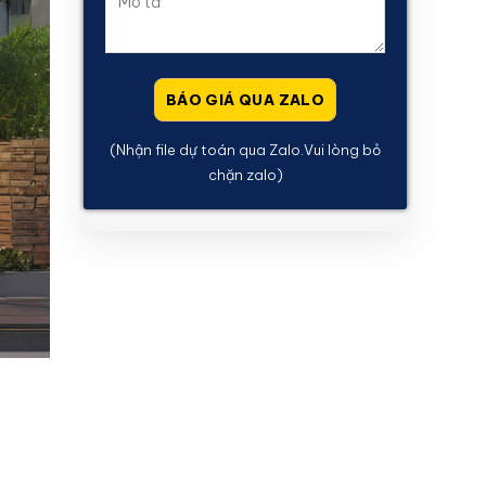
(Nhận file dự toán qua Zalo.Vui lòng bỏ
chặn zalo)