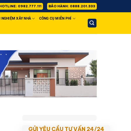
HOTLINE: 0982.777.111
BẢO HÀNH: 0888.201.333
H NGHIỆM XÂY NHÀ
CÔNG CỤ MIỄN PHÍ
GỬI YÊU CẦU TƯ VẤN 24/24