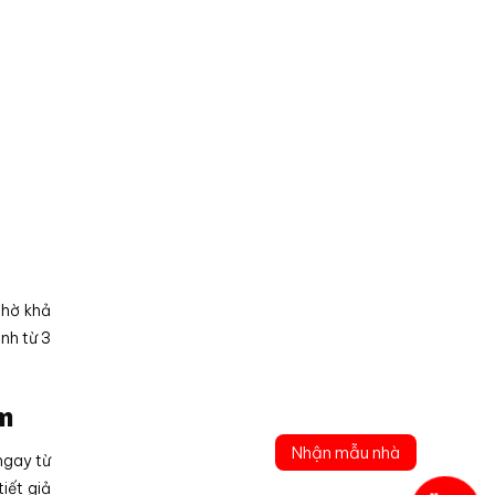
nhờ khả
ình từ 3
m
Nhận mẫu nhà
ngay từ
iết giả