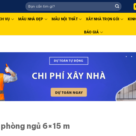
CH VỤ
MẪU NHÀ ĐẸP
MẪU NỘI THẤT
XÂY NHÀ TRỌN GÓI
KIN
BÁO GIÁ
5 phòng ngủ 6×15 m