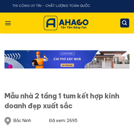
Chuyển
KẾ THI CÔNG UY TÍN - CHẤT LƯỢNG TOÀN QUỐC
đến
nội
dung
Mẫu nhà 2 tầng 1 tum kết hợp kinh
doanh đẹp xuất sắc
Bắc Ninh
Đã xem: 2695