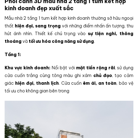
Phối cảnh 3D mẫu nhà 2 tầng 1 tum kết hợp
kinh doanh đẹp xuất sắc
Mẫu nhà 2 tầng 1 tum kết hợp kinh doanh thường sở hữu ngoại
thất
hiện đại, sang trọng
với những điểm nhấn ấn tượng, thu
hút ánh nhìn. Thiết kế chú trọng vào
sự tiện nghi, thông
thoáng
và
tối ưu hóa công năng sử dụng
.
Tầng 1:
Khu vực kinh doanh:
Nổi bật với
mặt tiền rộng rãi
, sử dụng
cửa cuốn trắng cùng tông màu ghi xám
chủ đạo
, tạo cảm
giác
hiện đại, thanh lịch
. Cửa cuốn
êm ái, an toàn
, bảo vệ
tối ưu cho không gian bên trong