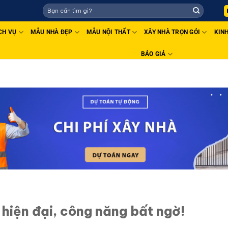
CH VỤ
MẪU NHÀ ĐẸP
MẪU NỘI THẤT
XÂY NHÀ TRỌN GÓI
KIN
BÁO GIÁ
 hiện đại, công năng bất ngờ!