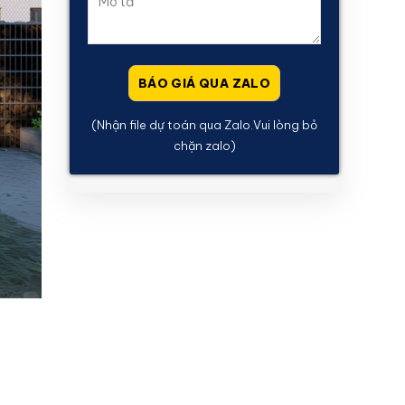
(Nhận file dự toán qua Zalo.Vui lòng bỏ
chặn zalo)