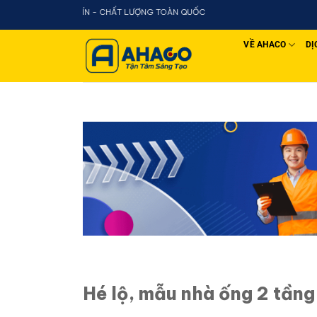
Chuyển
N - CHẤT LƯỢNG TOÀN QUỐC
đến
nội
VỀ AHACO
DỊ
dung
Hé lộ, mẫu nhà ống 2 tầng