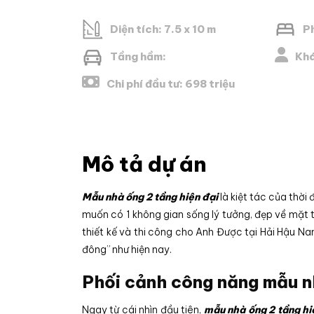
Diện tích: 7.5 x 10 m
P
Tầng hầm:
Khá
Chi phí đầu tư: 698 triệu
Mô tả dự án
Mẫu nhà ống 2 tầng hiện đại
là kiệt tác của thờ
muốn có 1 không gian sống lý tưởng, đẹp về mặt 
thiết kế và thi công cho Anh Được tại Hải Hậu Na
đông” như hiện nay.
Phối cảnh công năng mẫu nh
Ngay từ cái nhìn đầu tiên,
mẫu nhà ống 2 tầng hi