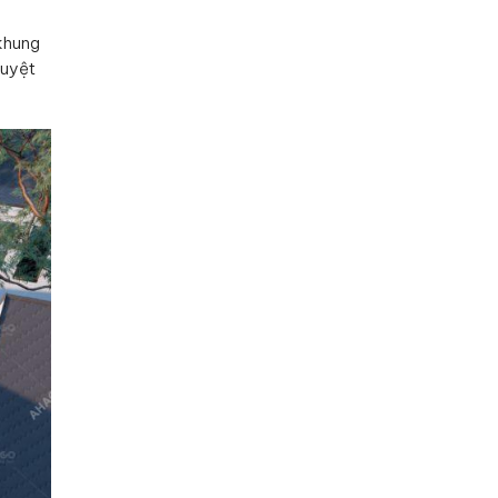
khung
tuyệt