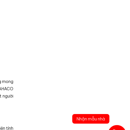
ng mong
c AHACO
t người
Nhận mẫu nhà
ện tính