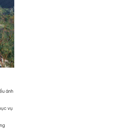
iều ánh
hục vụ
ống