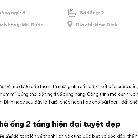
hòng ngủ: 3
Số tầng: 2
ch hàng: Mr. Được
Địa chỉ: Nam Định
i đại bởi nó được cấu thành từ những nhu cầu cấp thiết của cuộc số
thẩm mĩ, đồng thời tiện nghi về công năng. Công trình mà kiến trú
m Định ngay sau đây là 1 giải pháp hoàn hảo cho bài toán ”đất chậ
à ống 2 tầng hiện đại tuyệt đẹp
ện đại
đã toát lên vẻ thanh lịch vô cùng đặc biệt và độc đáo, thể hi