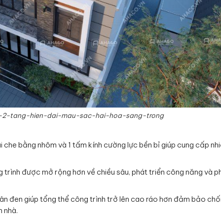
2-tang-hien-dai-mau-sac-hai-hoa-sang-trong
i che bằng nhôm và 1 tấm kính cường lực bền bỉ giúp cung cấp nh
g trình được mở rộng hơn về chiều sâu, phát triển công năng và p
n đen giúp tổng thể công trình trở lên cao ráo hơn đảm bảo ch
 nhà.