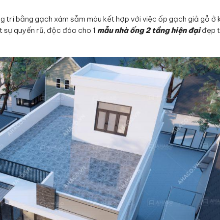
ng trí bằng gạch xám sẫm màu kết hợp với việc ốp gạch giả gỗ ở 
t sự quyến rũ, độc đáo cho 1
mẫu nhà ống 2 tầng hiện đại
đẹp 