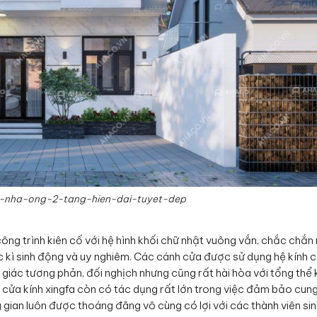
-nha-ong-2-tang-hien-dai-tuyet-dep
công trình kiên cố với hệ hình khối chữ nhật vuông vắn, chắc chắn
kì sinh động và uy nghiêm. Các cánh cửa được sử dụng hệ kính 
iác tương phản, đối nghịch nhưng cũng rất hài hòa với tổng thể 
n cửa kính xingfa còn có tác dụng rất lớn trong việc đảm bảo cun
g gian luôn được thoáng đãng vô cùng có lợi với các thành viên si