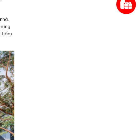
nhã.
những
ị thấm