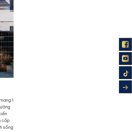
 mang 1
cường
kiến
g cấp
nh sống