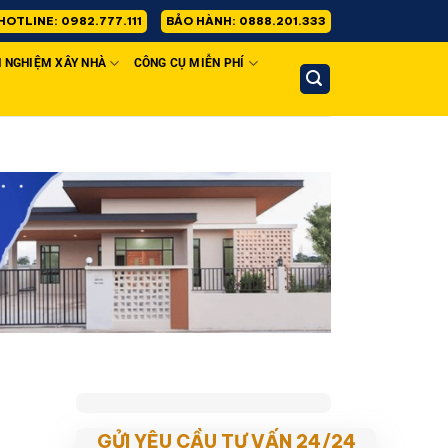
HOTLINE: 0982.777.111
BẢO HÀNH: 0888.201.333
H NGHIỆM XÂY NHÀ
CÔNG CỤ MIỄN PHÍ
GỬI YÊU CẦU TƯ VẤN 24/24