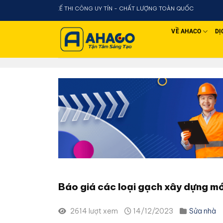
Chuyển
T KẾ THI CÔNG UY TÍN - CHẤT LƯỢNG TOÀN QUỐC
đến
nội
VỀ AHACO
DỊ
dung
Báo giá các loại gạch xây dựng m
2614 lượt xem
14/12/2023
Sửa nhà