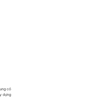
nung có
ây dựng