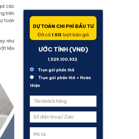
giá các
ng trên
dự toán
DỰ TOÁN CHI PHÍ ĐẦU TƯ
Đã có
lượt báo giá
1.513
nay như
ật liệu
ƯỚC TÍNH (VNĐ)
1,883,247,220
Trọn gói phần thô
Trọn gói phần thô + Hoàn
thiện