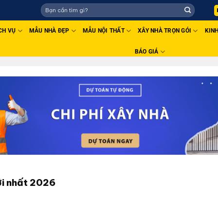
CH VỤ
MẪU NHÀ ĐẸP
MẪU NỘI THẤT
XÂY NHÀ TRỌN GÓI
KIN
BÁO GIÁ
ới nhất 2026