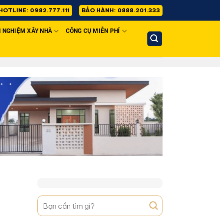
HOTLINE: 0982.777.111
BẢO HÀNH: 0888.201.333
H NGHIỆM XÂY NHÀ
CÔNG CỤ MIỄN PHÍ