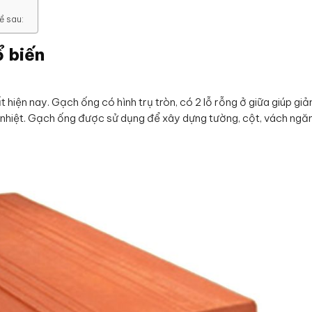
ề sau:
ổ biến
hiện nay. Gạch ống có hình trụ tròn, có 2 lỗ rỗng ở giữa giúp gi
 nhiệt. Gạch ống được sử dụng để xây dựng tường, cột, vách ngă