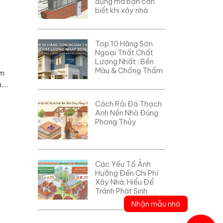
dụng mà bạn cần
biết khi xây nhà
Top 10 Hãng Sơn
Ngoại Thất Chất
Lượng Nhất : Bền
Màu & Chống Thấm
ảm
n,…
Cách Rải Đá Thạch
Anh Nền Nhà Đúng
Phong Thủy
Các Yếu Tố Ảnh
Hưởng Đến Chi Phí
Xây Nhà: Hiểu Để
Tránh Phát Sinh
Nhận mẫu nhà