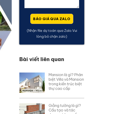
(Nhận file dự toán qua Zalo.Vui
lòng bỏ chặn zalo)
Bài viết liên quan
Mansion là gì? Phân
biệt Villa và Mansion
trong kiến trúc biệt
thự cao cấp
Giằng tường là gì?
Cấu tạo và tác