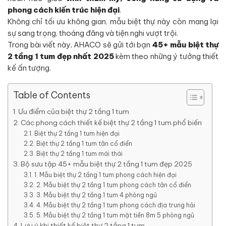
phong cách kiến trúc hiện đại
.
Không chỉ tối ưu không gian, mẫu biệt thự này còn mang lại
sự sang trọng, thoáng đãng và tiện nghi vượt trội.
Trong bài viết này, AHACO sẽ gửi tới bạn
45+ mẫu biệt thự
2 tầng 1 tum đẹp nhất 2025
kèm theo những ý tưởng thiết
kế ấn tượng.
Table of Contents
Ưu điểm của biệt thự 2 tầng 1 tum
Các phong cách thiết kế biệt thự 2 tầng 1 tum phổ biến
Biệt thự 2 tầng 1 tum hiện đại
Biệt thự 2 tầng 1 tum tân cổ điển
Biệt thự 2 tầng 1 tum mái thái
Bộ sưu tập 45+ mẫu biệt thự 2 tầng 1 tum đẹp 2025
1. Mẫu biệt thự 2 tầng 1 tum phong cách hiện đại
2. Mẫu biệt thự 2 tầng 1 tum phong cách tân cổ điển
3. Mẫu biệt thự 2 tầng 1 tum 4 phòng ngủ
4. Mẫu biệt thự 2 tầng 1 tum phong cách địa trung hải
5. Mẫu biệt thự 2 tầng 1 tum mặt tiền 8m 5 phòng ngủ
Lưu ý khi thiết kế biệt thự 2 tầng 1 tum