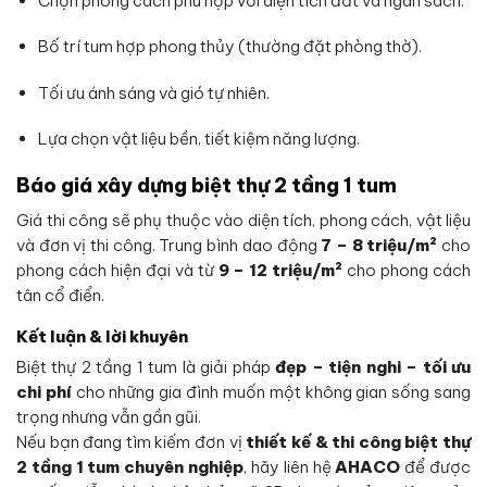
Chọn phong cách phù hợp với diện tích đất và ngân sách.
Bố trí tum hợp phong thủy (thường đặt phòng thờ).
Tối ưu ánh sáng và gió tự nhiên.
Lựa chọn vật liệu bền, tiết kiệm năng lượng.
Báo giá xây dựng biệt thự 2 tầng 1 tum
Giá thi công sẽ phụ thuộc vào diện tích, phong cách, vật liệu
và đơn vị thi công. Trung bình dao động
7 – 8 triệu/m²
cho
phong cách hiện đại và từ
9 – 12 triệu/m²
cho phong cách
tân cổ điển.
Kết luận & lời khuyên
Biệt thự 2 tầng 1 tum là giải pháp
đẹp – tiện nghi – tối ưu
chi phí
cho những gia đình muốn một không gian sống sang
trọng nhưng vẫn gần gũi.
Nếu bạn đang tìm kiếm đơn vị
thiết kế & thi công biệt thự
2 tầng 1 tum chuyên nghiệp
, hãy liên hệ
AHACO
để được