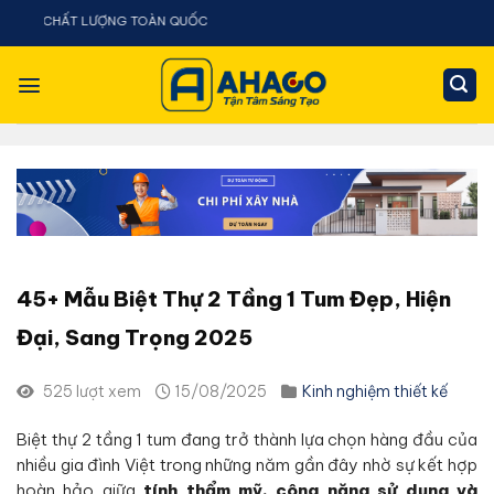
Chuyển
LƯỢNG TOÀN QUỐC
đến
nội
dung
45+ Mẫu Biệt Thự 2 Tầng 1 Tum Đẹp, Hiện
Đại, Sang Trọng 2025
525 lượt xem
15/08/2025
Kinh nghiệm thiết kế
Biệt thự 2 tầng 1 tum đang trở thành lựa chọn hàng đầu của
nhiều gia đình Việt trong những năm gần đây nhờ sự kết hợp
hoàn hảo giữa
tính thẩm mỹ, công năng sử dụng và