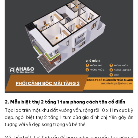
2. Mẫu biệt thự 2 tầng 1 tum phong cách tân cổ điển
Tọa lạc trên một khu đất vuông vắn, rộng rãi 10 x 11 m cực kỳ
đẹp, ngôi biệt thự 2 tầng 1 tum của gia đình chị Yến gây ấn
tượng với vẻ đẹp sang trọng và bề thế.
Mặt tiền biệt thự được ốp đá hoa cương cao cấp, tạo nên sự